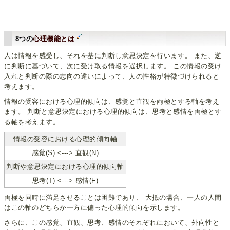
8つの
心理機能とは
人は情報を感受し、それを基に判断し意思決定を行います。 また、逆
に判断に基づいて、次に受け取る情報を選択します。 この情報の受け
入れと判断の際の志向の違いによって、人の性格が特徴づけられると
考えます。
情報の受容における心理的傾向は、感覚と直観を両極とする軸を考え
ます。 判断と意思決定における心理的傾向は、思考と感情を両極とす
る軸を考えます。
情報の受容における心理的傾向軸
感覚(S) <---> 直観(N)
判断や意思決定における心理的傾向軸
思考(T) <---> 感情(F)
両極を同時に満足させることは困難であり、 大抵の場合、一人の人間
はこの軸のどちらか一方に偏った心理的傾向を示します。
さらに、この感覚、直観、思考、感情のそれぞれにおいて、外向性と