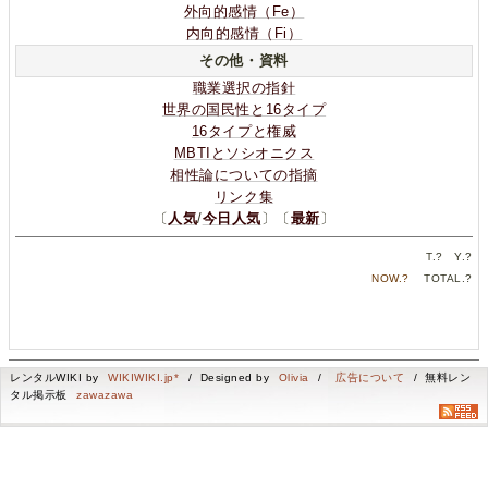
外向的感情（Fe）
内向的感情（Fi）
その他・資料
職業選択の指針
世界の国民性と16タイプ
16タイプと権威
MBTIとソシオニクス
相性論についての指摘
リンク集
〔
人気
/
今日人気
〕〔
最新
〕
T.
?
Y.
?
NOW.
?
TOTAL.
?
レンタルWIKI by
WIKIWIKI.jp*
/ Designed by
Olivia
/
広告について
/ 無料レン
タル掲示板
zawazawa