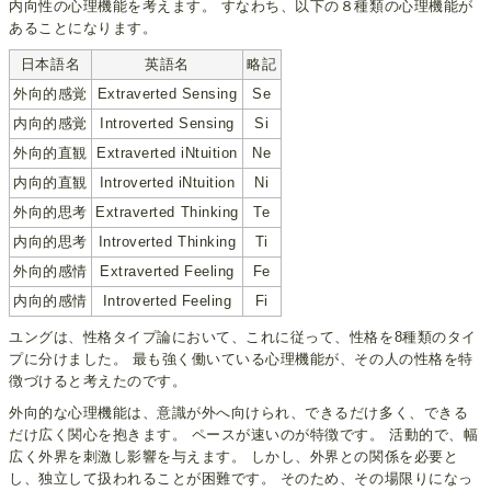
内向性の心理機能を考えます。 すなわち、以下の８種類の心理機能が
あることになります。
日本語名
英語名
略記
外向的感覚
Extraverted Sensing
Se
内向的感覚
Introverted Sensing
Si
外向的直観
Extraverted iNtuition
Ne
内向的直観
Introverted iNtuition
Ni
外向的思考
Extraverted Thinking
Te
内向的思考
Introverted Thinking
Ti
外向的感情
Extraverted Feeling
Fe
内向的感情
Introverted Feeling
Fi
ユングは、性格タイプ論において、これに従って、性格を8種類のタイ
プに分けました。 最も強く働いている心理機能が、その人の性格を特
徴づけると考えたのです。
外向的な心理機能は、意識が外へ向けられ、できるだけ多く、できる
だけ広く関心を抱きます。 ペースが速いのが特徴です。 活動的で、幅
広く外界を刺激し影響を与えます。 しかし、外界との関係を必要と
し、独立して扱われることが困難です。 そのため、その場限りになっ