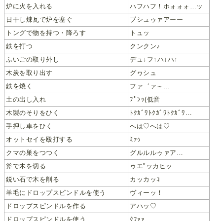
炉に火を入れる
ハフハフ！ホォォォ…ッ
日干し煉瓦で炉を塞ぐ
ブシュゥァアーー
トングで物を持つ・降ろす
トュッ
鉄を打つ
クンクン♪
ふいごの取り外し
デュ↓フ↑ハ↓ハ↑
木炭を取り出す
グヮシュ
鉄を焼く
ファ゛ァ～…
土の出し入れ
ﾌﾟﾝｯ(低音
木製のそりをひく
ﾄｸｶﾞﾜﾄｸｶﾞﾜﾄｸｶﾞﾜ…
手押し車をひく
へは♡へは♡
オットセイを殴打する
ﾐｧｩ
クマの巣をつつく
グルルルゥァア…
斧で木を切る
ゥエ"ッカヒッ
鋭い石で木を削る
カッカッｺ
羊毛にドロップスピンドルを使う
ヴィーッ！
ドロップスピンドルを作る
アハッ♡
ドロップスピンドルを使う
ｸﾌｧｧ