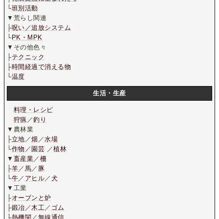
└
班別活動
▼荒らし関連
├
呪い／追放システム
└
PK・MPK
▼その他色々
├
テクニック
├
時間経過で消える物
└
温度
生活・生産
料理・レシピ
狩猟
／
釣り
▼農林業
├
立地
／
畑
／
水場
└
作物
／
園芸
／
植林
▼
畜産業
／
柵
├
羊
／
馬
／
豚
└
牛
／
アヒル
／
犬
▼工業
├
オーブンと炉
├
鍛冶
／
木工
／
ゴム
├
熱機関
／
無線通信