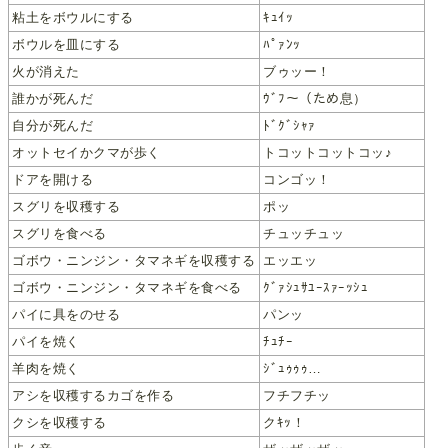
粘土をボウルにする
ｷｭｲｯ
ボウルを皿にする
ﾊﾟｧﾝｯ
火が消えた
ブゥッー！
誰かが死んだ
ｳﾞﾌ～（ため息）
自分が死んだ
ﾄﾞｸﾞｼｬｧ
オットセイかクマが歩く
トコットコットコッ♪
ドアを開ける
コンゴッ！
スグリを収穫する
ポッ
スグリを食べる
チュッチュッ
ゴボウ・ニンジン・タマネギを収穫する
エッエッ
ゴボウ・ニンジン・タマネギを食べる
ｸﾞｧｼｭｻﾕｰｽｧｰｯｼｭ
パイに具をのせる
パンッ
パイを焼く
ﾁｭﾁｰ
羊肉を焼く
ｼﾞｭｩｩｩ…
アシを収穫するカゴを作る
フチフチッ
クシを収穫する
クｷｯ！