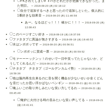
PKされてしまいﾎﾟｫﾝｯがどれだかが把握できなかった。ま
た明日。 --
2018-09-20 (木) 02:18:12
自分で追加するべきと思ったので追加しといた。個人的に
1番好きな効果音 --
2018-09-20 (木) 11:46:58
あー。なるほどっ！！！ 確かに！！！ --
2018-09-20 (木)
12:08:43
このページすごい好き --
2018-09-19 (水) 19:37:06
ファタタプに異論が無さすぎる --
2018-09-19 (水) 19:40:52
水はンポポッです --
2018-09-20 (木) 00:56:51
ンポポッに賛成一票 --
2018-09-20 (木) 00:59:52
モァーーーックンッ！のせいで一日中笑ってたじゃないか、ど
うしてくれるんだ --
2018-09-20 (木) 01:35:38
チタタプ チタタプ（ゴールデンカムイ勢） --
2018-09-20 (木)
18:59:36
他は脳内再生出来るのに音を聞く機会が少ないせいか全くどん
な音だったか思い浮かばないペンギン --
2018-09-21 (金) 01:13:28
俺ふいごの取り外しみたいな笑い方してるわ --
2018-09-21 (金)
09:45:49
俺炉に火付ける時の音みたいな笑い声してる --
2018-09-21
(金) 16:41:41