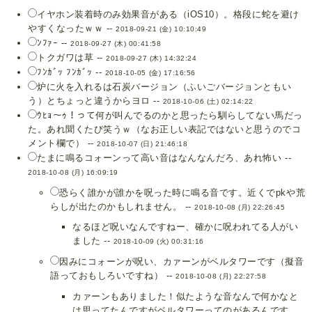
イヤホン装着時のみ効果音がある（iOS10）。格段に蛇を避け
やすくなったｗｗ --
2018-09-21 (金) 10:10:49
ﾝﾌｧｰ --
2018-09-27 (木) 00:41:58
トクガワは草 --
2018-09-27 (木) 14:32:24
ﾌﾝｶﾞｯ ﾌﾝｶﾞｯ --
2018-10-05 (金) 17:16:56
炉に火を入れるは石炭バージョン（ふいごバージョンともい
う）とちょっと違うからヨロ --
2018-10-06 (土) 02:14:22
ｳﾋｮ～ｩ！って何が叫んでるのかと思ったら馴らしてない馬だっ
た。あれ聞くたび笑うｗ（なお正しい表記ではないと思うのでコ
メント欄で） --
2018-10-07 (日) 21:46:18
たまに鳴るコォーンって高い音はなんなんだろ、あれ怖い --
2018-10-08 (月) 16:09:19
恐らく誰かが誰かを呪った時に鳴る音です。近くでpkや荒
らしが出たのかもしれません。 --
2018-10-08 (月) 22:26:45
なるほど呪いなんですねー、確かに呪われてる人がい
ました --
2018-10-09 (火) 00:31:16
因みにコォーンが呪い、カァーンがベルタワーです（擬音
語っておもしろいですね） --
2018-10-08 (月) 22:27:58
カァーンもありました！似たような音なんで何かなと
は思ってたんですがベルタワーってのがあるんです