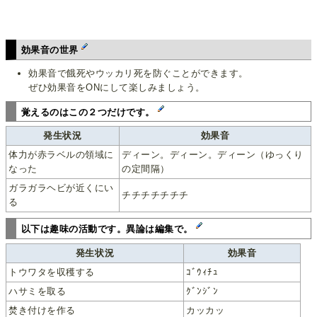
効果音の世界
効果音で餓死やウッカリ死を防ぐことができます。
ぜひ効果音をONにして楽しみましょう。
覚えるのはこの２つだけです。
発生状況
効果音
体力が赤ラベルの領域に
ディーン。ディーン。ディーン（ゆっくり
なった
の定間隔）
ガラガラヘビが近くにい
チチチチチチチ
る
以下は趣味の活動です。異論は編集で。
発生状況
効果音
トウワタを収穫する
ｺﾞｳｨﾁｭ
ハサミを取る
ｸﾞﾝｼﾞﾝ
焚き付けを作る
カッカッ