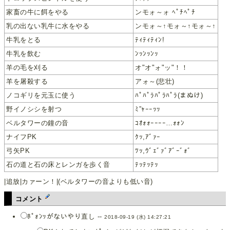
家畜の牛に餌をやる
ンモォ～ォ ﾍﾟﾁﾍﾟﾁ
乳の出ない乳牛に水をやる
ンモォ～↑モォ～↑モォ～↑
牛乳をとる
ﾃｨﾃｨﾃｨﾝ!
牛乳を飲む
ﾝｯﾝｯﾝｯ
羊の毛を刈る
オ"オ"ォ"ッ"！！
羊を屠殺する
アォ～(悲壮)
ノコギリを元玉に使う
ﾊﾟﾊﾟﾗﾊﾟﾗﾊﾟﾗ(まぬけ)
野イノシシを射つ
ﾐ”ｬｰｰｯｯ
ベルタワーの鐘の音
ｺｵｫｫｰｰｰｰ…ｫｫﾝ
ナイフPK
ｸｯ,ｱﾞｧｰ
弓矢PK
ﾂｯ,ｳﾞｪﾞｧﾞｱﾞｰﾞｫﾞ
石の道と石の床とレンガを歩く音
ﾃｯﾃｯﾃｯ
|追放|カァーン！|(ベルタワーの音よりも低い音)
コメント
ﾎﾟｫﾝｯがないやり直し --
2018-09-19 (水) 14:27:21