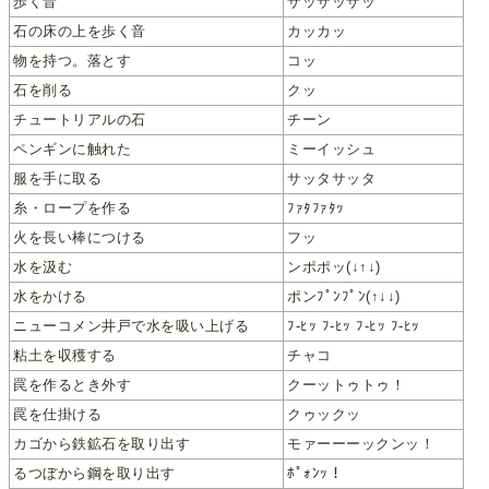
歩く音
ザッザッザッ
石の床の上を歩く音
カッカッ
物を持つ。落とす
コッ
石を削る
クッ
チュートリアルの石
チーン
ペンギンに触れた
ミーイッシュ
服を手に取る
サッタサッタ
糸・ロープを作る
ﾌｧﾀﾌｧﾀｯ
火を長い棒につける
フッ
水を汲む
ンポポッ(↓↑↓)
水をかける
ポンﾌﾟﾝﾌﾟﾝ(↑↓↓)
ニューコメン井戸で水を吸い上げる
ﾌ-ﾋｯ ﾌ-ﾋｯ ﾌ-ﾋｯ ﾌ-ﾋｯ
粘土を収穫する
チャコ
罠を作るとき外す
クーットゥトゥ！
罠を仕掛ける
クゥックッ
カゴから鉄鉱石を取り出す
モァーーーックンッ！
るつぼから鋼を取り出す
ﾎﾟｫﾝｯ！