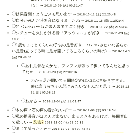
ね！ --
2018-10-09 (火) 00:31:47
効果音聞くとうごメモ思い出す --
2018-10-11 (木) 22:20:48
自分が死んだ時無音になりましたね --
2018-11-18 (日) 11:52:44
ｸﾞｧｼｭｧｼｭｧｰｯｼｭがまんまですごく好き --
2018-11-22 (木) 21:33:43
シチューを火にかける音「アッツォ～」が好き --
2018-11-23 (金)
18:28:05
1歳ちょっとくらいの子供の足音好き ﾌｫﾝﾌｫﾝみたいな柔らか
い足音(立ってる時に足が開いてるころくらいの時の) --
2018-11-23
(金) 20:46:31
あれ足音なんかな。フンフン頑張って歩いてるんだと思っ
てたｗ --
2018-11-23 (金) 22:00:16
わかる足が開いてる間限定のばぶばぶ音好きすぎる。
俗に言う赤ちゃん語？みたいなもんだと思う --
2018-12-
31 (月) 05:08:11
わかる --
2018-12-04 (火) 11:03:47
木の床？石の床の音がないぞー --
2018-12-06 (木) 03:19:54
私の携帯音がほとんど出ない。出るときもあるけど、毎回音出
て欲しい --
又吉
?
2018-12-06 (木) 23:59:31
まじで笑ったわw --
2018-12-07 (金) 07:46:43