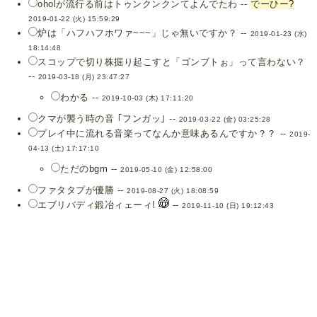
oholが流行る前はトゥンクンクンてよんでたわ --
でーひー
?
2019-01-22 (火) 15:59:29
炉は「ハフハフホワァ~~~」じゃ無いですか？ --
2019-01-23 (水)
18:14:48
スコップで切り株掘り起こすと「ゴンブトぉ」って言わない？
--
2019-03-18 (月) 23:47:27
わかる --
2019-10-03 (木) 17:11:20
クマが襲う時の音 ｢フンガッ｣ --
2019-03-22 (金) 03:25:28
プレイ中に流れる音楽ってなんか意味あるんですか？？ --
2019-
04-13 (土) 17:17:10
ただのbgm --
2019-05-10 (金) 12:58:00
ファタタプが優勝 --
2019-08-27 (火) 18:08:59
エブリバディ鍛冶ィェーィ!
--
2019-11-10 (日) 19:12:43