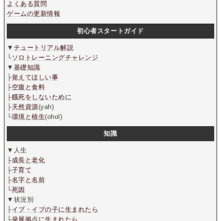
よくある質問
ゲームの更新情報
初心者スタートガイド
▼
チュートリアル解説
└
ソロトレーニングチャレンジ
▼
基礎知識
├
覚えてほしい事
├
空腹と食料
├
餓死をしないために
├
天然資源
(yah)
└
環境と植生
(ohol)
知識
▼人生
├
成長と老化
├
子育て
├
名字と名前
└
死因
▼状況別
├
イブ・イブの子に生まれたら
├
発展拠点に生まれたら