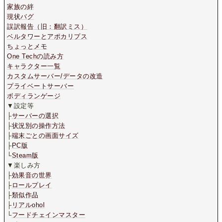
家族の絆
現状バグ
誤訳報告（旧：翻訳ミス）
ベルタワーとアポカリプス
ちょっとメモ
One Techの読み方
キャラクター一覧
カスタムサーバー/データの改造
プライベートサーバー
ボディランゲージ
▼設定等
├
サーバーの選択
├
状況別の操作方法
├
端末ごとの画面サイズ
├
PC版
└
Steam版
▼楽しみ方
├
効果音の世界
├
ロールプレイ
├
類似作品
├
リアルohol
└
フードチェインマスター