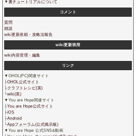
▼
裏チュートリアルについて
コメント
質問
雑談
wiki更新依頼・攻略法報告
wiki更新班用
wiki内容管理・編集
リンク
▼OHOL(PC)関連サイト
├
OHOL公式サイト
├
クラフトレシピ(英)
└
wiki(英)
▼You are Hope関連サイト
├
You are Hope公式サイト
├
iOS
├
Android
└
Appフォーラム(公式掲示板)
▼You are Hope 公式SNS&動画