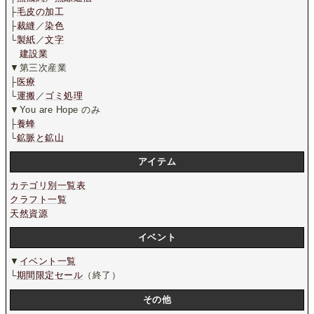
├
毛皮の加工
├
裁縫
／
染色
└
製紙
／
文字
建設業
▼第三次産業
├
医療
└
運搬
／
ゴミ処理
▼You are Hope のみ
├
養蜂
└
鉱脈と鉱山
アイテム
カテゴリ別一覧表
クラフト一覧
天然資源
イベント
▼
イベント一覧
└
期間限定セール
（終了）
その他