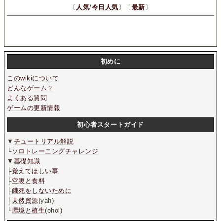
〔
人気
/
今日人気
〕〔
最新
〕
初めに
このwikiについて
どんなゲーム？
よくある質問
ゲームの更新情報
初心者スタートガイド
▼
チュートリアル解説
└
ソロトレーニングチャレンジ
▼
基礎知識
├
覚えてほしい事
├
空腹と食料
├
餓死をしないために
├
天然資源
(yah)
└
環境と植生
(ohol)