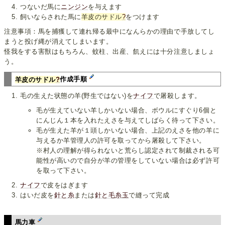
つないだ馬に
ニンジン
を与えます
飼いならされた馬に
羊皮のサドル
?
をつけます
注意事項：馬を捕獲して連れ帰る最中になんらかの理由で手放してし
まうと投げ縄が消えてしまいます。
怪我をする害獣はもちろん、蚊柱、出産、飢えには十分注意しましょ
う。
羊皮のサドル
?
作成手順
毛の生えた状態の羊(野生ではない)を
ナイフ
で屠殺します。
毛が生えていない羊しかいない場合、ボウルにすぐり6個と
にんじん１本を入れたえさを与えてしばらく待って下さい。
毛が生えた羊が１頭しかいない場合、上記のえさを他の羊に
与えるか羊管理人の許可を取ってから屠殺して下さい。
※村人の理解が得られないと荒らし認定されて制裁される可
能性が高いので自分が羊の管理をしていない場合は必ず許可
を取って下さい。
ナイフ
で皮をはぎます
はいだ皮を
針と糸
または
針と毛糸玉
で縫って完成
馬力車