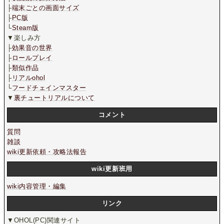
├
端末ごとの画面サイズ
├
PC版
└
Steam版
▼楽しみ方
├
効果音の世界
├
ロールプレイ
├
類似作品
├
リアルohol
└
フードチェインマスター
▼
裏チュートリアルについて
コメント
質問
雑談
wiki更新依頼・攻略法報告
wiki更新班用
wiki内容管理・編集
リンク
▼OHOL(PC)関連サイト