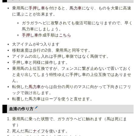
乗用馬に
手押し車
を付けると、
馬力車
になり、ものを大量に高速
に運ぶことが出来ます。
ガラガラヘビに攻撃されても復活可能になりますので、早く
馬力車にしましょう。
手押し車
作成手順は
こちら
大アイテムが4つ入ります
移動速度は歩行の2倍、乗用馬と同等です。
アイテムの出し入れは手押し車側ではなく馬側です。
手押し車と同様に操作します。
乗用馬の上位互換ですが、フェンスに繋ぎ止めないで置いておく
と走り出してしまう特性ゆえに手押し車の上位互換ではありませ
ん。
転倒した
馬力車
からは自分の周りのマスに向かって下向きにフリ
ックで抜け出します。
転覆した馬力車はロープを使うと直せます。
血清の作り方
乗用馬に乗った状態で、ガラガラヘビに触れます（馬は死にま
す）
死んだ馬に
ナイフ
を使います。