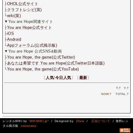
├
OHOL公式サイト
├
クラフトレシピ(英)
└
wiki(英)
▼You are Hope関連サイト
├
You are Hope公式サイト
├
iOS
├
Android
└
Appフォーラム(公式掲示板)
▼You are Hope 公式SNS&動画
├
You are Hope, the game(公式Twitter)
├
あなたは希望です You are Hope(公式Twitter日本語版)
└
You are Hope, the game(公式YouTube)
〔
人気
/
今日人気
〕〔
最新
〕
T.
?
Y.
?
NOW.
?
TOTAL.
?
レンタルWIKI by
WIKIWIKI.jp*
/ Designed by
Olivia
/
広告について
/ 無料レン
タル掲示板
zawazawa