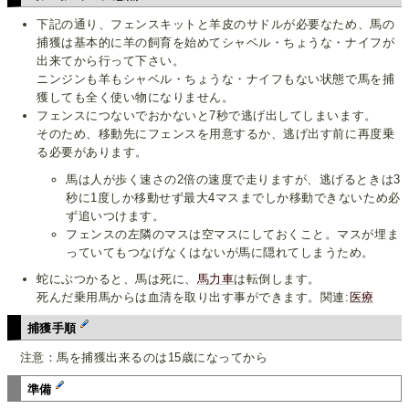
下記の通り、フェンスキットと羊皮のサドルが必要なため、馬の
捕獲は基本的に羊の飼育を始めてシャベル・ちょうな・ナイフが
出来てから行って下さい。
ニンジンも羊もシャベル・ちょうな・ナイフもない状態で馬を捕
獲しても全く使い物になりません。
フェンスにつないでおかないと7秒で逃げ出してしまいます。
そのため、移動先にフェンスを用意するか、逃げ出す前に再度乗
る必要があります。
馬は人が歩く速さの2倍の速度で走りますが、逃げるときは3
秒に1度しか移動せず最大4マスまでしか移動できないため必
ず追いつけます。
フェンスの左隣のマスは空マスにしておくこと。マスが埋ま
っていてもつなげなくはないが馬に隠れてしまうため。
蛇にぶつかると、馬は死に、
馬力車
は転倒します。
死んだ乗用馬からは血清を取り出す事ができます。関連:
医療
捕獲手順
注意：馬を捕獲出来るのは15歳になってから
準備