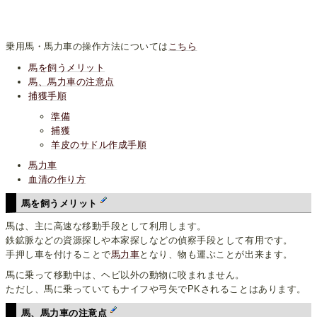
乗用馬・馬力車の操作方法については
こちら
馬を飼うメリット
馬、馬力車の注意点
捕獲手順
準備
捕獲
羊皮のサドル作成手順
馬力車
血清の作り方
馬を飼うメリット
馬は、主に高速な移動手段として利用します。
鉄鉱脈などの資源探しや本家探しなどの偵察手段として有用です。
手押し車を付けることで
馬力車
となり、物も運ぶことが出来ます。
馬に乗って移動中は、ヘビ以外の動物に咬まれません。
ただし、馬に乗っていてもナイフや弓矢でPKされることはあります。
馬、馬力車の注意点