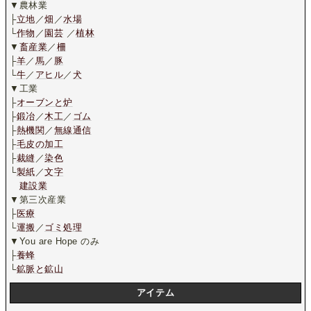
▼農林業
├
立地
／
畑
／
水場
└
作物
／
園芸
／
植林
▼
畜産業
／
柵
├
羊
／
馬
／
豚
└
牛
／
アヒル
／
犬
▼工業
├
オーブンと炉
├
鍛冶
／
木工
／
ゴム
├
熱機関
／
無線通信
├
毛皮の加工
├
裁縫
／
染色
└
製紙
／
文字
建設業
▼第三次産業
├
医療
└
運搬
／
ゴミ処理
▼You are Hope のみ
├
養蜂
└
鉱脈と鉱山
アイテム