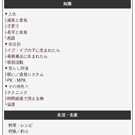
知識
▼人生
├
成長と老化
├
子育て
├
名字と名前
└
死因
▼状況別
├
イブ・イブの子に生まれたら
├
発展拠点に生まれたら
└
班別活動
▼荒らし関連
├
呪い／追放システム
└
PK・MPK
▼その他色々
├
テクニック
├
時間経過で消える物
└
温度
生活・生産
料理・レシピ
狩猟
／
釣り