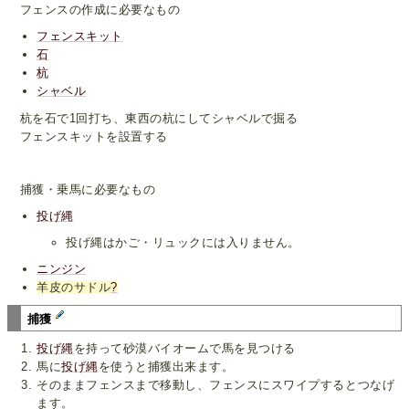
フェンスの作成に必要なもの
フェンスキット
石
杭
シャベル
杭を石で1回打ち、東西の杭にしてシャベルで掘る
フェンスキットを設置する
捕獲・乗馬に必要なもの
投げ縄
投げ縄はかご・リュックには入りません。
ニンジン
羊皮のサドル
?
捕獲
投げ縄
を持って砂漠バイオームで馬を見つける
馬に
投げ縄
を使うと捕獲出来ます。
そのままフェンスまで移動し、フェンスにスワイプするとつなげ
ます。