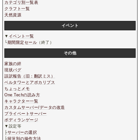
カテゴリ別一覧表
クラフト一覧
天然資源
イベント
▼
イベント一覧
└
期間限定セール
（終了）
その他
家族の絆
現状バグ
誤訳報告（旧：翻訳ミス）
ベルタワーとアポカリプス
ちょっとメモ
One Techの読み方
キャラクター一覧
カスタムサーバー/データの改造
プライベートサーバー
ボディランゲージ
▼設定等
├
サーバーの選択
├
状況別の操作方法