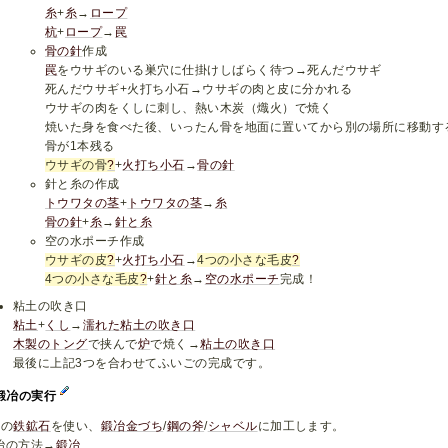
糸
+
糸
→
ロープ
杭
+
ロープ
→
罠
骨の針
作成
罠
をウサギのいる巣穴に仕掛けしばらく待つ→死んだウサギ
死んだウサギ+火打ち小石→ウサギの肉と皮に分かれる
ウサギの肉をくしに刺し、熱い木炭（熾火）で焼く
焼いた身を食べた後、いったん骨を地面に置いてから別の場所に移動す
骨が1本残る
ウサギの骨
?
+
火打ち小石
→
骨の針
針と糸の作成
トウワタの茎
+
トウワタの茎
→
糸
骨の針
+
糸
→
針と糸
空の水ポーチ作成
ウサギの皮
?
+
火打ち小石
→
4つの小さな毛皮
?
4つの小さな毛皮
?
+
針と糸
→
空の水ポーチ
完成！
粘土の吹き口
粘土
+
くし
→
濡れた粘土の吹き口
木製のトング
で挟んで
炉
で焼く→
粘土の吹き口
最後に上記3つを合わせてふいごの完成です。
,鍛冶の実行
つの
鉄鉱石
を使い、
鍛冶金づち
/
鋼の斧
/
シャベル
に加工します。
冶の方法→
鍛冶