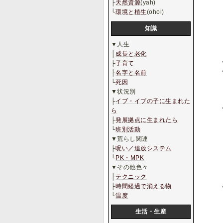
├
天然資源
(yah)
└
環境と植生
(ohol)
知識
▼人生
├
成長と老化
├
子育て
├
名字と名前
└
死因
▼状況別
├
イブ・イブの子に生まれた
ら
├
発展拠点に生まれたら
└
班別活動
▼荒らし関連
├
呪い／追放システム
└
PK・MPK
▼その他色々
├
テクニック
├
時間経過で消える物
└
温度
生活・生産