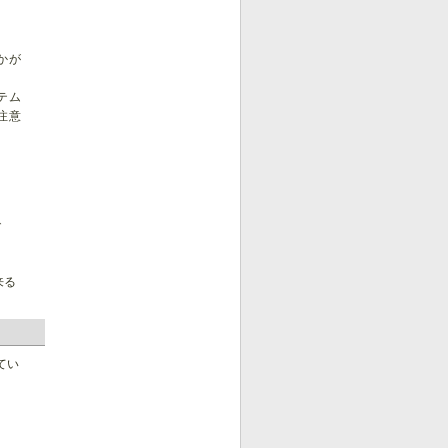
かが
テム
注意
で
来る
てい