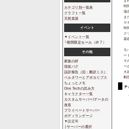
ま
時
カテゴリ別一覧表
場
クラフト一覧
ま
天然資源
※
イベント
時
ク
▼
イベント一覧
基
└
期間限定セール
（終了）
モ
その他
ー
そ
家族の絆
ー
現状バグ
火
誤訳報告（旧：翻訳ミス）
料
ベルタワーとアポカリプス
ちょっとメモ
チ
One Techの読み方
キャラクター一覧
カスタムサーバー/データの
改造
プライベートサーバー
ボディランゲージ
▼設定等
├
サーバーの選択