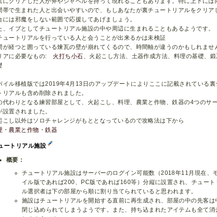
れにクリアした人が斧やシャベルを持って現れることもあります。特に上下には
間帯で生まれた人と出会いやすいので、もしあなたが裏チュートリアルをクリア
合には邪魔をしない範囲で応援してあげましょう。
た、イブとしてチュートリアル施設の中や周辺に生まれることもあるようです。
チュートリアルを行っている人と会うことが出来るかは未検証
間が経つと囲っている煉瓦の壁が崩れてくるので、時間軸が違うのかもしれませ
リアに必要なもの:
火打ち小石
、火起こし方法、土器作成方法、料理の基礎、鍛
礎
バイル移植版では2019年4月13日のアップデートによりここに記載されている裏
トリアルも含め削除されました。
の代わりとなる練習部屋として、火起こし、料理、農業と作物、鉄器の4つのサ
が設置されました。
起こし以外はソロチャレンジがもととなっているので攻略法は下から
理
・
農業と作物
・
鉄器
ュートリアル施設
概要：
チュートリアル施設はサーバーのログイン可能数（2018年11月現在、
イル版であれば200、PC版であれば160等）分縦に設置され、チュート
ル選択者は下の部屋から順に割り当てられていると思われます。
施設はチュートリアルを開始する直前に再生成され、部屋の中の先客は
閉じ込められてしまうようです。また、持ち込まれたアイテムも全て消