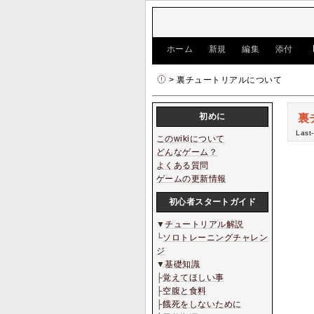
[
ホーム
|
新規
|
編集
|
添付
]
> 裏チュートリアルについて
初めに
裏
Last
このwikiについて
どんなゲーム？
よくある質問
ゲームの更新情報
初心者スタートガイド
▼
チュートリアル解説
└
ソロトレーニングチャレン
ジ
▼
基礎知識
├
覚えてほしい事
├
空腹と食料
├
餓死をしないために