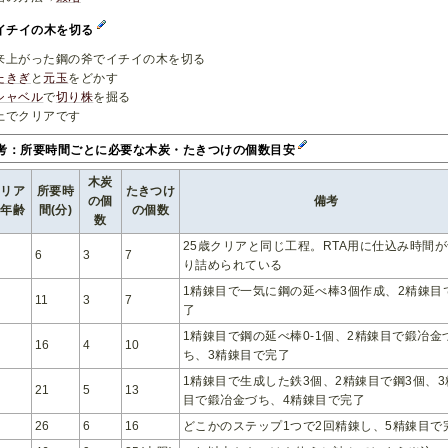
,イチイの木を切る
来上がった鋼の斧でイチイの木を切る
たきぎ
と
元玉
をどかす
シャベル
で
切り株
を掘る
上でクリアです
考：所要時間ごとに必要な木炭・たきつけの個数目安
木炭
クリア
所要時
たきつけ
の個
備考
時年齢
間(分)
の個数
数
25歳クリアと同じ工程。RTA用に仕込み時間
6
3
7
り詰められている
1精錬目で一気に鋼の延べ棒3個作成、2精錬目
11
3
7
了
1精錬目で鋼の延べ棒0-1個、2精錬目で鍛冶金
16
4
10
ち、3精錬目で完了
1精錬目で生成した鉄3個、2精錬目で鋼3個、3
21
5
13
目で鍛冶金づち、4精錬目で完了
26
6
16
どこかのステップ1つで2回精錬し、5精錬目で