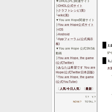
▼OHOL(PC)関連サイト
├
OHOL公式サイト
├
クラフトレシピ(英)
└
wiki(英)
▼You are Hope関連サイト
├
You are Hope公式サイト
├
iOS
├
Android
└
Appフォーラム(公式掲示
板)
2
▼You are Hope 公式SNS&
炉
動画
├
You are Hope, the game
3
(公式Twitter)
├
あなたは希望です You are
木
Hope(公式Twitter日本語版)
└
You are Hope, the game
(公式YouTube)
〔
人気
/
今日人気
〕〔
最新
〕
T.
?
Y.
?
NOW.
?
TOTAL.
?