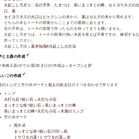
火起こし弓ぎり
、
石の手斧
、
たきつけ
、
長いまっすぐの棒
、
セイヨウネズの
口
、
葉
セイヨウネズの火口
は
ビャクシンの木
から、
葉
は
カエデの木
から取れます。
どちらの木もトーチの部屋からここまでの通路にあります。
石の手斧は、トーチの部屋で作ったものを持ってきても構いません。
火起こし弓ぎりは、トーチの部屋の熱い木炭を使えば不要ですが、練習する
作ってください。
火起こし方法→
基本知識#火起こしの方法
,炉と土器の作成
や各種土器(ボウル/皿/吹き口)の作成は→
オーブンと炉
,ふいごの作成
製のトング
と空の水ポーチと
粘土の吹き口
の３つを合わせて作ります
トング
火打ち石
+
鋭い石
→
火打ち小石
まっすぐな枝
+
鋭い石
→
長いまっすぐの棒
長いまっすぐの棒
+
火打ち小石
→
木製のトング
空の水ポーチ
罠
作成
まっすぐな枝
+
鋭い石
(3回)→
杭
トウワタの茎
+
トウワタの茎
→
糸