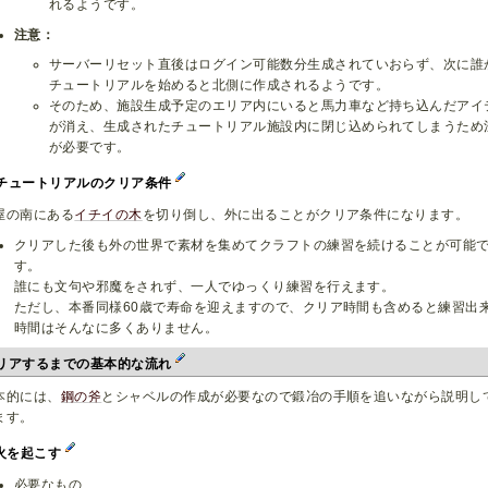
れるようです。
注意：
サーバーリセット直後はログイン可能数分生成されていおらず、次に誰
チュートリアルを始めると北側に作成されるようです。
そのため、施設生成予定のエリア内にいると馬力車など持ち込んだアイ
が消え、生成されたチュートリアル施設内に閉じ込められてしまうため
が必要です。
チュートリアルのクリア条件
屋の南にある
イチイの木
を切り倒し、外に出ることがクリア条件になります。
クリアした後も外の世界で素材を集めてクラフトの練習を続けることが可能
す。
誰にも文句や邪魔をされず、一人でゆっくり練習を行えます。
ただし、本番同様60歳で寿命を迎えますので、クリア時間も含めると練習出
時間はそんなに多くありません。
リアするまでの基本的な流れ
本的には、
鋼の斧
とシャベルの作成が必要なので鍛冶の手順を追いながら説明し
ます。
,火を起こす
必要なもの