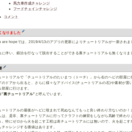
馬力車作成チャレンジ
フードチェインチャレンジ
コメント
くなりました
ou are hopeでは、2019/4/13のアプリの更新によりチュートリアルが一新されま
。
れに伴い、鍛治を行なって脱出することができる裏チュートリアルも無くなりま
。
要
ュートリアルで「チュートリアルのたいまつ（トーチ）」から右のヘビの部屋に
下のドアから出ると、さらに様々なアドバイス(チュートリアルの石)や素材が置
る部屋に行けます。
称
"裏チュートリアル"
と呼んでいます。
ュートリアルの最後がヘビに咬まれて死ぬなんてもっと良い終わり方ないのか！
人は、是非、裏チュートリアルに行ってクラフトの練習をしながら高齢で終わり
う。特にゼロから火を起こす工程は表チュートリアルには無いので、火を起こす
もチャレンジする価値はあります。