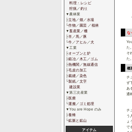
料理・レシピ
狩猟
／
釣り
▼農林業
├
立地
／
畑
／
水場
└
作物
／
園芸
／
植林
▼
畜産業
／
柵
な
├
羊
／
馬
／
豚
Y
└
牛
／
アヒル
／
犬
た
▼工業
そ
├
オーブンと炉
た
├
鍛冶
／
木工
／
ゴム
├
熱機関
／
無線通信
概
├
毛皮の加工
├
裁縫
／
染色
チ
└
製紙
／
文字
ず
建設業
あ
▼第三次産業
通
├
医療
└
運搬
／
ゴミ処理
▼You are Hope のみ
チ
├
養蜂
う
└
鉱脈と鉱山
ょ
で
アイテム