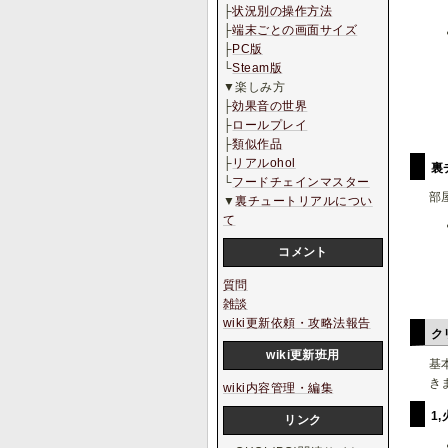
├
状況別の操作方法
├
端末ごとの画面サイズ
├
PC版
└
Steam版
▼楽しみ方
├
効果音の世界
├
ロールプレイ
├
類似作品
├
リアルohol
裏
└
フードチェインマスター
部
▼
裏チュートリアルについ
て
コメント
質問
雑談
wiki更新依頼・攻略法報告
ク
wiki更新班用
基
き
wiki内容管理・編集
1
リンク