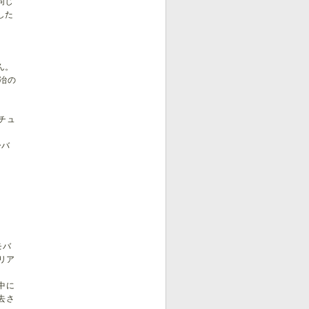
同じ
した
ん。
冶の
チュ
ーバ
モバ
リア
中に
去さ