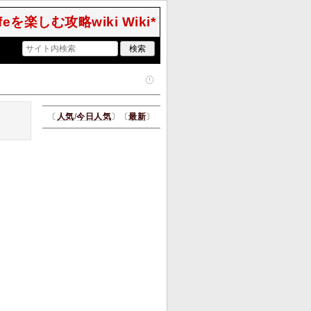
Lifeを楽しむ攻略wiki Wiki*
〔
人気
/
今日人気
〕〔
最新
〕