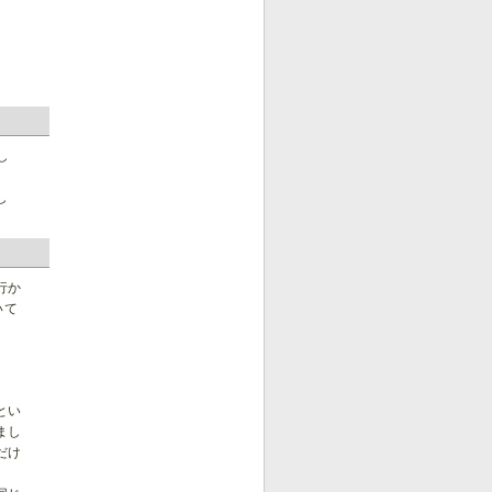
し
し
行か
いて
とい
まし
だけ