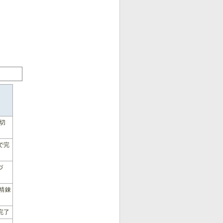
が切
で完
づ
精錬
完了