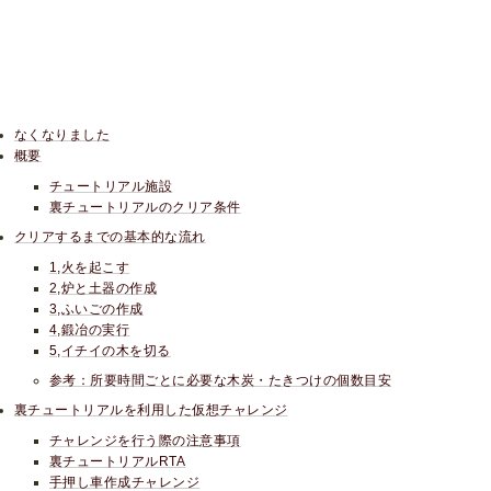
なくなりました
概要
チュートリアル施設
裏チュートリアルのクリア条件
クリアするまでの基本的な流れ
1,火を起こす
2,炉と土器の作成
3,ふいごの作成
4,鍛冶の実行
5,イチイの木を切る
参考：所要時間ごとに必要な木炭・たきつけの個数目安
裏チュートリアルを利用した仮想チャレンジ
チャレンジを行う際の注意事項
裏チュートリアルRTA
手押し車作成チャレンジ