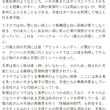
る集合体のようなところ。ハチの巣またはディズニーランドがも
っとも想像しやすい。人間が直接行くには死ぬしかないが、特定
条件により入ることもできる。天使はポータルを利用して地上と
行き来可能。
ドラマでは白い壁に白い床という無機質な白い回廊が果てしなく
続き、そのあちこちにある白い扉に死んだ者の個室がそれぞれ広
がっていた。これを「パーソナル・ヘブン（個人の天国）」と呼
ぶ。
この個人別の天国には道「アクシス・ムンディ」が繋がってお
り、ディーンが天国に行くエピソードではこの道を利用してサム
など他の人の個人天国に行くシーンがあった。
天界は長らく統治者（神）がいなかった。そのため、残された天
使たちによる厳格な官僚制度で運営されている。
ドラマでよく出てくる事務所のような白い部屋。ここには座る者
を失った白い大きな椅子が置かれ、天使たちが事務作業をしてい
る会社のような仕組みになっている。
部屋はひとつではなく各所にいくつか点在しており、ナオミのよ
うなリーダー格のある天使は自分のオフィスを所有している。記
憶の改ざんや天使の再教育を行う「情報操作部門」も存在する。
カスティエルのような天使たちが何度も記憶を消去され、天界の