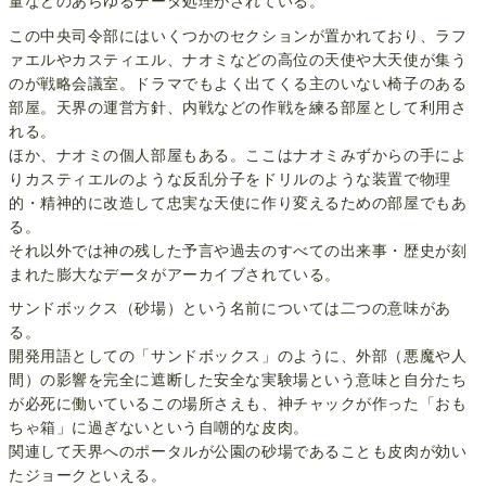
量などのあらゆるデータ処理がされている。
この中央司令部にはいくつかのセクションが置かれており、ラフ
ァエルやカスティエル、ナオミなどの高位の天使や大天使が集う
のが戦略会議室。ドラマでもよく出てくる主のいない椅子のある
部屋。天界の運営方針、内戦などの作戦を練る部屋として利用さ
れる。
ほか、ナオミの個人部屋もある。ここはナオミみずからの手によ
りカスティエルのような反乱分子をドリルのような装置で物理
的・精神的に改造して忠実な天使に作り変えるための部屋でもあ
る。
それ以外では神の残した予言や過去のすべての出来事・歴史が刻
まれた膨大なデータがアーカイブされている。
サンドボックス（砂場）という名前については二つの意味があ
る。
開発用語としての「サンドボックス」のように、外部（悪魔や人
間）の影響を完全に遮断した安全な実験場という意味と自分たち
が必死に働いているこの場所さえも、神チャックが作った「おも
ちゃ箱」に過ぎないという自嘲的な皮肉。
関連して天界へのポータルが公園の砂場であることも皮肉が効い
たジョークといえる。