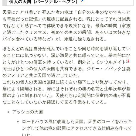
個人の天国（パーソナル・ヘブン）
天界にたどり着いた死んだ者の魂は「自分の人生のなかでもっと
も幸福だった記憶」の座標に配置される。魂にとってそれは回想
ではなく五感すべてで体験できる現実になる。最高の瞬間（家族
と過ごしたクリスマス、初めてのキスの瞬間、あるいは大好きな
パイを食べている時など）が、永遠に繰り返される。
ほとんどの魂は自分が死んでいることや同じ時間を繰り返してい
ることには気づかない。深い満足と共に眠っている。基本的にひ
*1
とりがひとつの個室を持っているが、例外としてソウルメイト
同士はひとつの個人の天国を共有できる。ジミー・ノバックは妻
のアメリアと共に天国で過ごしていた。
これらの個人の天国は無限に続く白い廊下により繋がっており、
扉により隔離される。扉にはそれぞれの魂の名前と生年没年が墓
標のように刻まれていた。天使たちは定期的に個室内の魂が不審
なことをしていないか確認して回る作業をしている。
アッシュの天国
ロードハウス風に改造した天国。天界のコードをハッキ
ングして他の魂の部屋にアクセスできる仕組みを作って
いた。