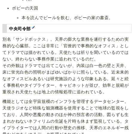
ボビーの天国
本を読んでビールを飲む、ボビーの家の書斎。
中央司令部
別名「サンドボックス」。天界の膨大な業務を遂行するための実
務的な心臓部。ここは非常に「官僚的で事務的なオフィス」とし
てドラマでは描かれている。天使たちは祈りを聞いているのでは
ない。終わらない事務作業に追われているのだ。
その外観はドラマでは出てこないが、内装は白一色の壁と天井、
床に蛍光白色の照明がまばゆいばかりに照らしている。近未来的
なオフィスビルあるいは研究施設のような印象もある。延々と続
く事務机やタイプライター、キャビネットが並び、効率と規範が
重視され天使たちは地上の情報処理に追われている。
機能としては全宇宙規模のインフラを管理するデータセンター。
天使ラジオなど特殊な観測機器を使用することで地球の監視をし
ており、人間や悪魔の動きのほか神の預言者の活動、図らずも生
まれかねないネフィリムの生誕を片時も休まず監視している。タ
イプライターでは人間の行動や歴史の推移、天界のエネルギー残