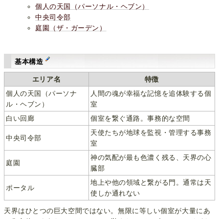
個人の天国（パーソナル・ヘブン）
中央司令部
庭園（ザ・ガーデン）
基本構造
エリア名
特徴
個人の天国（パーソナ
人間の魂が幸福な記憶を追体験する個
ル・ヘブン）
室
白い回廊
個室を繋ぐ通路。事務的な空間
天使たちが地球を監視・管理する事務
中央司令部
室
神の気配が最も色濃く残る、天界の心
庭園
臓部
地上や他の領域と繋がる門。通常は天
ポータル
使しか通れない
天界はひとつの巨大空間ではない。無限に等しい個室が大量にあ