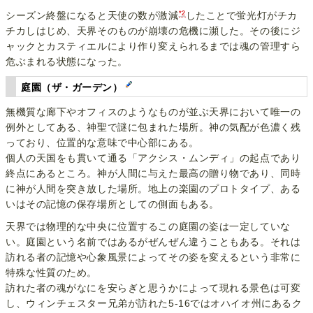
*2
シーズン終盤になると天使の数が激減
したことで蛍光灯がチカ
チカしはじめ、天界そのものが崩壊の危機に瀕した。その後にジ
ャックとカスティエルにより作り変えられるまでは魂の管理すら
危ぶまれる状態になった。
庭園（ザ・ガーデン）
無機質な廊下やオフィスのようなものが並ぶ天界において唯一の
例外としてある、神聖で謎に包まれた場所。神の気配が色濃く残
っており、位置的な意味で中心部にある。
個人の天国をも貫いて通る「アクシス・ムンディ」の起点であり
終点にあるところ。神が人間に与えた最高の贈り物であり、同時
に神が人間を突き放した場所。地上の楽園のプロトタイプ、ある
いはその記憶の保存場所としての側面もある。
天界では物理的な中央に位置するこの庭園の姿は一定していな
い。庭園という名前ではあるがぜんぜん違うこともある。それは
訪れる者の記憶や心象風景によってその姿を変えるという非常に
特殊な性質のため。
訪れた者の魂がなにを安らぎと思うかによって現れる景色は可変
し、ウィンチェスター兄弟が訪れた5-16ではオハイオ州にあるク