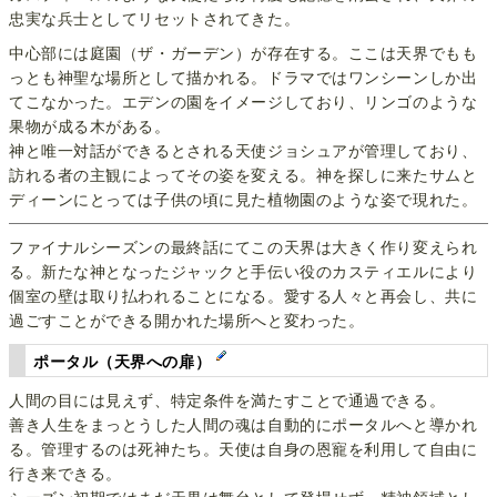
忠実な兵士としてリセットされてきた。
中心部には庭園（ザ・ガーデン）が存在する。ここは天界でもも
っとも神聖な場所として描かれる。ドラマではワンシーンしか出
てこなかった。エデンの園をイメージしており、リンゴのような
果物が成る木がある。
神と唯一対話ができるとされる天使ジョシュアが管理しており、
訪れる者の主観によってその姿を変える。神を探しに来たサムと
ディーンにとっては子供の頃に見た植物園のような姿で現れた。
ファイナルシーズンの最終話にてこの天界は大きく作り変えられ
る。新たな神となったジャックと手伝い役のカスティエルにより
個室の壁は取り払われることになる。愛する人々と再会し、共に
過ごすことができる開かれた場所へと変わった。
ポータル（天界への扉）
人間の目には見えず、特定条件を満たすことで通過できる。
善き人生をまっとうした人間の魂は自動的にポータルへと導かれ
る。管理するのは死神たち。天使は自身の恩寵を利用して自由に
行き来できる。