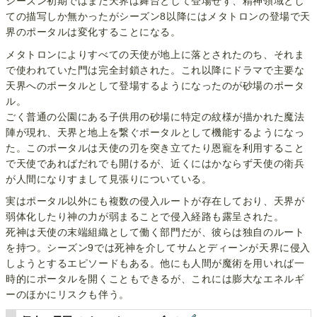
シーズン初期ではまだ天界は舞台として登場せず、精神領域とし
ての描写しか無かったがシーズン8以降にはメタトロンの登場で天
界のポータルは変化することになる。
メタトロンによりすべての天使が地上に落とされたのち、それま
で使われていた門は完全封鎖された。これ以降にドラマで主要な
天界へのポータルとして登場するようになったのが砂場のポータ
ル。
ごく普通の公園にある子供用の砂場に特定の紋様が描かれた魔法
陣が現れ、天界と地上を繋ぐポータルとして機能するようになっ
た。このポータルは天使の刃を突き立てたり恩寵を利用すること
で天使であればだれでも開けるが、近くにはかならず天使の衛兵
が人間になりすまして見張りについている。
実はポータル以外にも複数の侵入ルートが存在しており、天界が
弱体化したり神の力が弱まることで侵入経路も露呈された。
死神は天使の末端組織として働く部門だが、彼らは独自のルート
を持つ。シーズン9では死神を介してサムとディーンが天界に侵入
しようとするエピソードもある。他にも人間が魔術を用いれば一
時的にポータルを開くこともできるが、これには膨大なエネルギ
ーのほかにリスクも伴う。