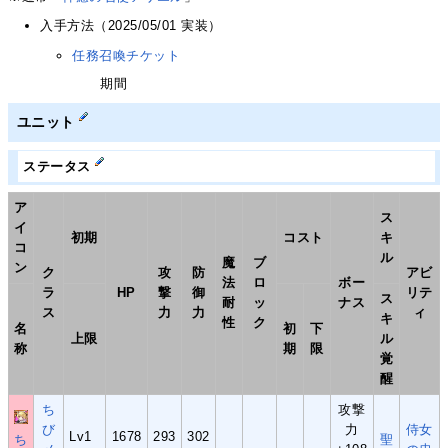
入手方法（2025/05/01 実装）
任務召喚チケット
期間
ユニット
ステータス
ア
ス
イ
初期
コスト
キ
コ
ル
魔
ブ
ン
ク
攻
防
アビ
法
ロ
ボー
ラ
HP
撃
御
リテ
ス
耐
ッ
ナス
ス
力
力
ィ
キ
性
ク
名
初
下
上限
ル
称
期
限
覚
醒
ち
攻撃
び
力
侍女
Lv1
1678
293
302
ち
聖