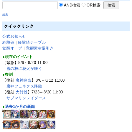
AND検索
OR検索
編集
クイックリンク
公式お知らせ
経験値
|
経験値テーブル
覚醒オーブ
|
覚醒素材逆引き
●現在のイベント
【緊急】8/6～8/20 11:00
雪の枝に花火が咲く
●復刻
【復刻
魔神降臨
】8/6～8/12 11:00
魔神フェネクス降臨
【復刻
大討伐
】7/23～8/20 11:00
サブマリンレイダース
●
過去1か月の新顔