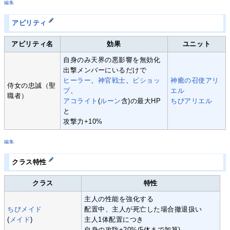
編集
アビリティ
アビリティ名
効果
ユニット
自身のみ天界の悪影響を無効化
出撃メンバーにいるだけで
ヒーラー
、
神官戦士
、
ビショッ
神癒の召使アリ
侍女の忠誠（聖
プ
、
エル
職者）
アコライト
(
ルーン
含)の最大HP
ちびアリエル
と
攻撃力+10%
編集
クラス特性
クラス
特性
主人の性能を強化する
ちびメイド
配置中、主人が死亡した場合撤退扱い
(
メイド
)
主人1体配置につき
自身の攻防+20%(5体まで加算)