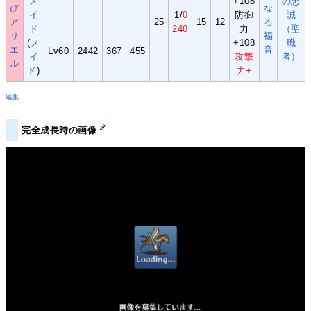
メ
+108
の忠
び
な
イ
1/
0
防御
誠
ア
25
15
12
る
ド
240
力
（聖
リ
福
(
メ
+108
職
エ
音
Lv60
2442
367
455
イ
攻撃
者）
ル
ド
)
力+
編集
完全成長時の画像