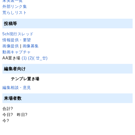
未実装一覧
外部リンク集
荒らしリスト
投稿等
5ch現行スレッド
情報提供・要望
画像提供
|
画像募集
動画キャプチャ
AA置き場
(1)
(2)
( 廿_廿)
編集者向け
テンプレ置き場
編集相談・意見
来場者数
合計
?
今日
?
昨日
?
今
?