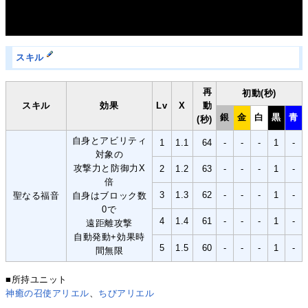
スキル
再
初動(秒)
スキル
効果
Lv
X
動
銀
金
白
黒
青
(秒)
自身とアビリティ
1
1.1
64
-
-
-
1
-
対象の
攻撃力と防御力X
2
1.2
63
-
-
-
1
-
倍
3
1.3
62
-
-
-
1
-
聖なる福音
自身はブロック数
0で
4
1.4
61
-
-
-
1
-
遠距離攻撃
自動発動+効果時
5
1.5
60
-
-
-
1
-
間無限
■所持ユニット
神癒の召使アリエル
、
ちびアリエル