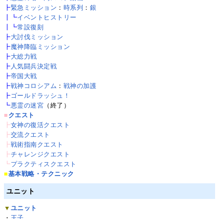
┣
緊急ミッション
：
時系列
：
銀
┃┗
イベントヒストリー
┃┗
常設復刻
┣
大討伐ミッション
┣
魔神降臨ミッション
┣
大総力戦
┣
人気闘兵決定戦
┣
帝国大戦
┣
戦神コロシアム
：
戦神の加護
┣
ゴールドラッシュ！
┗
悪霊の迷宮
（終了）
■
クエスト
┣
女神の復活クエスト
┣
交流クエスト
┣
戦術指南クエスト
┣
チャレンジクエスト
┗
プラクティスクエスト
■
基本戦略・テクニック
ユニット
▼
ユニット
・
王子