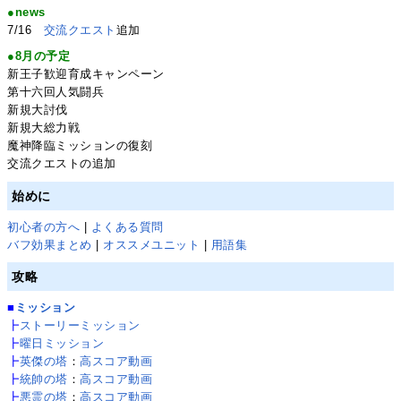
●news
7/16
交流クエスト
追加
●8月の予定
新王子歓迎育成キャンペーン
第十六回人気闘兵
新規大討伐
新規大総力戦
魔神降臨ミッションの復刻
交流クエストの追加
始めに
初心者の方へ
|
よくある質問
バフ効果まとめ
|
オススメユニット
|
用語集
攻略
■
ミッション
┣
ストーリーミッション
┣
曜日ミッション
┣
英傑の塔
：
高スコア動画
┣
統帥の塔
：
高スコア動画
┣
悪霊の塔
：
高スコア動画