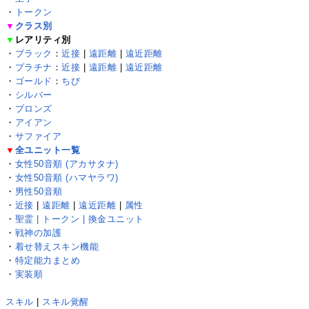
・
トークン
▼
クラス別
▼
レアリティ別
・
ブラック
：
近接
|
遠距離
|
遠近距離
・
プラチナ
：
近接
|
遠距離
|
遠近距離
・
ゴールド
：
ちび
・
シルバー
・
ブロンズ
・
アイアン
・
サファイア
▼
全ユニット一覧
・
女性50音順 (アカサタナ)
・
女性50音順 (ハマヤラワ)
・
男性50音順
・
近接
|
遠距離
|
遠近距離
|
属性
・
聖霊 | トークン | 換金ユニット
・
戦神の加護
・
着せ替えスキン機能
・
特定能力まとめ
・
実装順
スキル
|
スキル覚醒