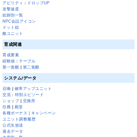
アビリティ
：
ドロップUP
攻撃速度
絵師別一覧
NPC会話アイコン
ドット絵
敵ユニット
育成関連
育成要素
経験値
：
テーブル
第一覚醒
|
第二覚醒
システム/データ
召喚
|
確率アップユニット
交流
：
特別エピソード
ショップ
|
交換所
任務
|
殿堂
各種ボーナス | キャンペーン
ユニット調整履歴
公式生放送
過去データ