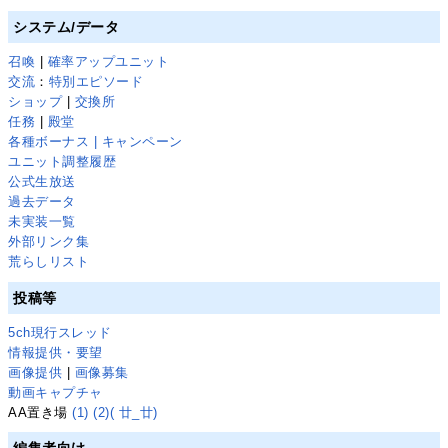
システム/データ
召喚
|
確率アップユニット
交流
：
特別エピソード
ショップ
|
交換所
任務
|
殿堂
各種ボーナス | キャンペーン
ユニット調整履歴
公式生放送
過去データ
未実装一覧
外部リンク集
荒らしリスト
投稿等
5ch現行スレッド
情報提供・要望
画像提供
|
画像募集
動画キャプチャ
AA置き場
(1)
(2)
( 廿_廿)
編集者向け