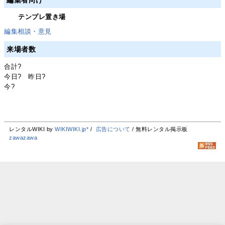
テンプレ置き場
編集相談・意見
来場者数
合計
?
今日
?
昨日
?
今
?
レンタルWIKI by
WIKIWIKI.jp*
/
広告について
/ 無料レンタル掲示板
zawazawa