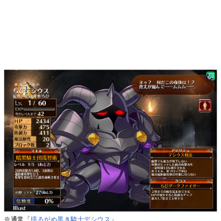
※通常「
揺るがぬ黒き騎士デシウス
」