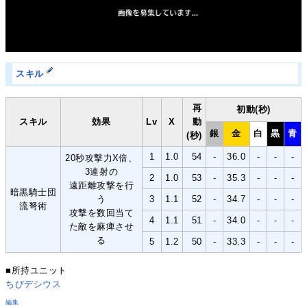
スキル
再
初動(秒)
スキル
効果
Lv
X
動
銀
金
白
黒
青
(秒)
1
1.0
54
-
36.0
-
-
-
20秒攻撃力X倍、
3連射の
2
1.0
53
-
35.3
-
-
-
遠距離攻撃を行
暗黒騎士団
う
3
1.1
52
-
34.7
-
-
-
流弩術
攻撃を数回当て
4
1.1
51
-
34.0
-
-
-
た敵を麻痺させ
る
5
1.2
50
-
33.3
-
-
-
■所持ユニット
ちびデシウス
編集