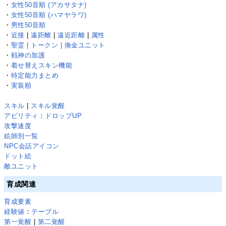
・
女性50音順 (アカサタナ)
・
女性50音順 (ハマヤラワ)
・
男性50音順
・
近接
|
遠距離
|
遠近距離
|
属性
・
聖霊 | トークン | 換金ユニット
・
戦神の加護
・
着せ替えスキン機能
・
特定能力まとめ
・
実装順
スキル
|
スキル覚醒
アビリティ
：
ドロップUP
攻撃速度
絵師別一覧
NPC会話アイコン
ドット絵
敵ユニット
育成関連
育成要素
経験値
：
テーブル
第一覚醒
|
第二覚醒