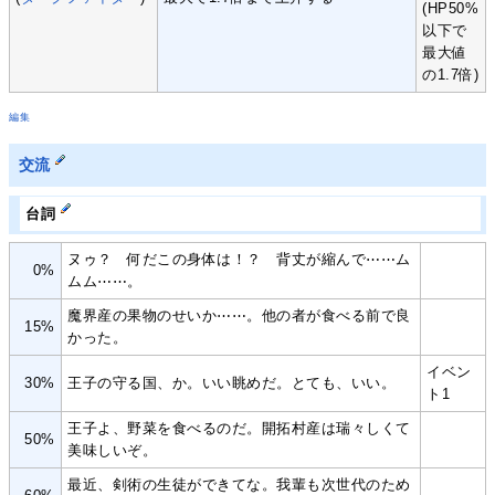
(HP50%
以下で
最大値
の1.7倍)
編集
交流
台詞
ヌゥ？ 何だこの身体は！？ 背丈が縮んで⋯⋯ム
0%
ムム⋯⋯。
魔界産の果物のせいか⋯⋯。他の者が食べる前で良
15%
かった。
イベン
30%
王子の守る国、か。いい眺めだ。とても、いい。
ト1
王子よ、野菜を食べるのだ。開拓村産は瑞々しくて
50%
美味しいぞ。
最近、剣術の生徒ができてな。我輩も次世代のため