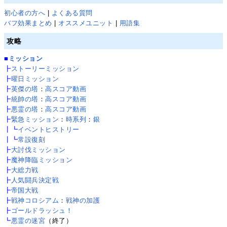
初心者の方へ
|
よくある質問
バフ効果まとめ
|
オススメユニット
|
用語集
攻略
■
ミッション
┣
ストーリーミッション
┣
曜日ミッション
┣
英傑の塔
：
高スコア動画
┣
統帥の塔
：
高スコア動画
┣
悪霊の塔
：
高スコア動画
┣
緊急ミッション
：
時系列
：
銀
┃┗
イベントヒストリー
┃┗
常設復刻
┣
大討伐ミッション
┣
魔神降臨ミッション
┣
大総力戦
┣
人気闘兵決定戦
┣
帝国大戦
┣
戦神コロシアム
：
戦神の加護
┣
ゴールドラッシュ！
┗
悪霊の迷宮
（終了）