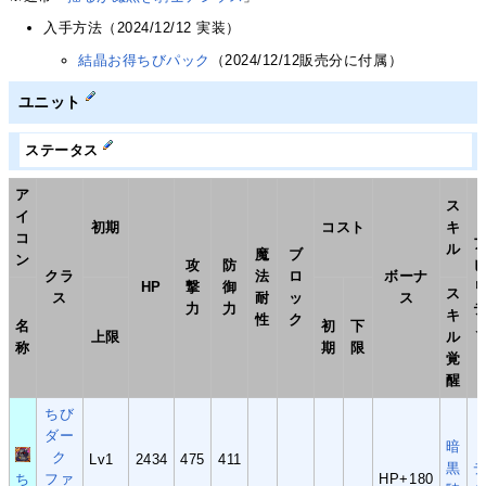
入手方法（2024/12/12 実装）
結晶お得ちびパック
（2024/12/12販売分に付属）
ユニット
ステータス
ア
ス
イ
初期
コスト
キ
コ
ル
魔
ブ
ン
攻
防
クラ
法
ロ
ボーナ
HP
撃
御
ス
ス
耐
ッ
ス
力
力
キ
性
ク
名
初
下
上限
ル
称
期
限
覚
醒
ちび
ダー
暗
ク
Lv1
2434
475
411
黒
ち
ファ
HP+180