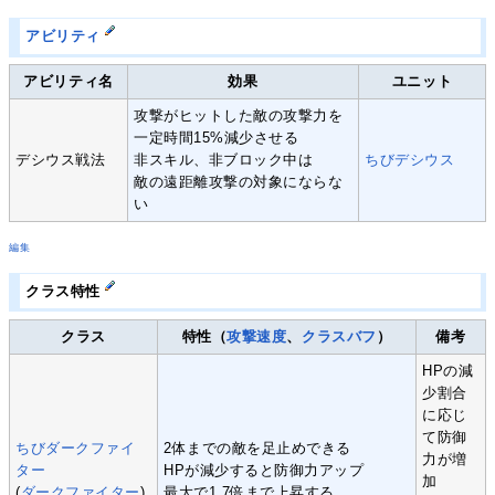
アビリティ
アビリティ名
効果
ユニット
攻撃がヒットした敵の攻撃力を
一定時間15%減少させる
デシウス戦法
非スキル、非ブロック中は
ちびデシウス
敵の遠距離攻撃の対象にならな
い
編集
クラス特性
クラス
特性（
攻撃速度
、
クラスバフ
）
備考
HPの減
少割合
に応じ
て防御
ちびダークファイ
2体までの敵を足止めできる
力が増
ター
HPが減少すると防御力アップ
加
(
ダークファイター
)
最大で1.7倍まで上昇する