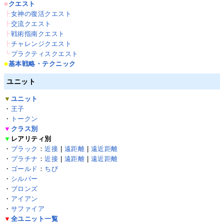
■
クエスト
┣
女神の復活クエスト
┣
交流クエスト
┣
戦術指南クエスト
┣
チャレンジクエスト
┗
プラクティスクエスト
■
基本戦略・テクニック
ユニット
▼
ユニット
・
王子
・
トークン
▼
クラス別
▼
レアリティ別
・
ブラック
：
近接
|
遠距離
|
遠近距離
・
プラチナ
：
近接
|
遠距離
|
遠近距離
・
ゴールド
：
ちび
・
シルバー
・
ブロンズ
・
アイアン
・
サファイア
▼
全ユニット一覧