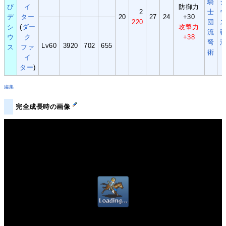
騎
び
イ
防御力
2
士
デ
ター
20
27
24
+30
220
団
シ
(
ダー
攻撃力
流
ウ
ク
+38
弩
Lv60
3920
702
655
ス
ファ
術
イ
ター
)
編集
完全成長時の画像