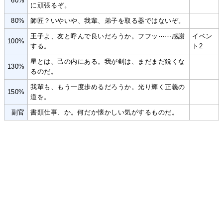
60%
に頑張るぞ。
80%
師匠？いやいや、我輩、弟子を取る器ではないぞ。
王子よ、友と呼んで良いだろうか。フフッ⋯⋯感謝
イベン
100%
する。
ト2
星とは、己の内にある。我が剣は、まだまだ鋭くな
130%
るのだ。
我輩も、もう一度歩めるだろうか。光り輝く正義の
150%
道を。
副官
書類仕事、か。何だか懐かしい気がするものだ。