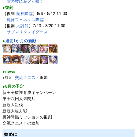
雪の枝に花火が咲く
●復刻
【復刻
魔神降臨
】8/6～8/12 11:00
魔神フェネクス降臨
【復刻
大討伐
】7/23～8/20 11:00
サブマリンレイダース
●
過去1か月の新顔
●news
7/16
交流クエスト
追加
●8月の予定
新王子歓迎育成キャンペーン
第十六回人気闘兵
新規大討伐
新規大総力戦
魔神降臨ミッションの復刻
交流クエストの追加
始めに