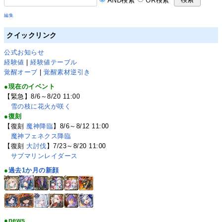
編集
クイックリンク
公式お知らせ
経験値
|
経験値テーブル
覚醒オーブ
|
覚醒素材逆引き
●現在のイベント
【緊急】8/6～8/20 11:00
雪の枝に花火が咲く
●復刻
【復刻
魔神降臨
】8/6～8/12 11:00
魔神フェネクス降臨
【復刻
大討伐
】7/23～8/20 11:00
サブマリンレイダース
●
過去1か月の新顔
●news