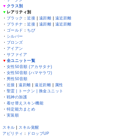
▼
クラス別
▼
レアリティ別
・
ブラック
：
近接
|
遠距離
|
遠近距離
・
プラチナ
：
近接
|
遠距離
|
遠近距離
・
ゴールド
：
ちび
・
シルバー
・
ブロンズ
・
アイアン
・
サファイア
▼
全ユニット一覧
・
女性50音順 (アカサタナ)
・
女性50音順 (ハマヤラワ)
・
男性50音順
・
近接
|
遠距離
|
遠近距離
|
属性
・
聖霊 | トークン | 換金ユニット
・
戦神の加護
・
着せ替えスキン機能
・
特定能力まとめ
・
実装順
スキル
|
スキル覚醒
アビリティ
：
ドロップUP