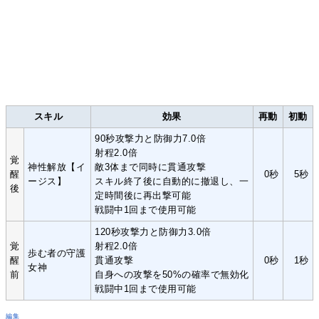
スキル
効果
再動
初動
90秒攻撃力と防御力7.0倍
射程2.0倍
覚
神性解放【イ
敵3体まで同時に貫通攻撃
醒
0秒
5秒
ージス】
スキル終了後に自動的に撤退し、一
後
定時間後に再出撃可能
戦闘中1回まで使用可能
120秒攻撃力と防御力3.0倍
覚
射程2.0倍
歩む者の守護
醒
貫通攻撃
0秒
1秒
女神
前
自身への攻撃を50%の確率で無効化
戦闘中1回まで使用可能
編集