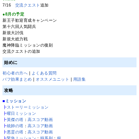
7/16
交流クエスト
追加
●8月の予定
新王子歓迎育成キャンペーン
第十六回人気闘兵
新規大討伐
新規大総力戦
魔神降臨ミッションの復刻
交流クエストの追加
始めに
初心者の方へ
|
よくある質問
バフ効果まとめ
|
オススメユニット
|
用語集
攻略
■
ミッション
┣
ストーリーミッション
┣
曜日ミッション
┣
英傑の塔
：
高スコア動画
┣
統帥の塔
：
高スコア動画
┣
悪霊の塔
：
高スコア動画
┣
緊急ミッション
：
時系列
：
銀