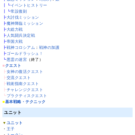
┃┗
イベントヒストリー
┃┗
常設復刻
┣
大討伐ミッション
┣
魔神降臨ミッション
┣
大総力戦
┣
人気闘兵決定戦
┣
帝国大戦
┣
戦神コロシアム
：
戦神の加護
┣
ゴールドラッシュ！
┗
悪霊の迷宮
（終了）
■
クエスト
┣
女神の復活クエスト
┣
交流クエスト
┣
戦術指南クエスト
┣
チャレンジクエスト
┗
プラクティスクエスト
■
基本戦略・テクニック
ユニット
▼
ユニット
・
王子
・
トークン