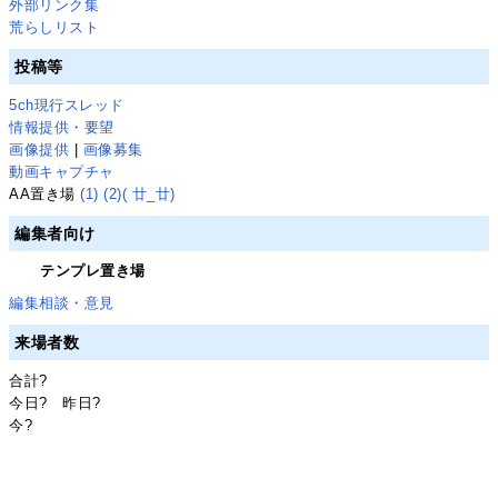
外部リンク集
荒らしリスト
投稿等
5ch現行スレッド
情報提供・要望
画像提供
|
画像募集
動画キャプチャ
AA置き場
(1)
(2)
( 廿_廿)
編集者向け
テンプレ置き場
編集相談・意見
来場者数
合計
?
今日
?
昨日
?
今
?