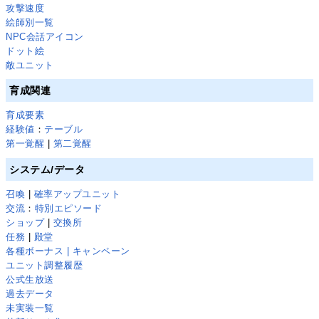
攻撃速度
絵師別一覧
NPC会話アイコン
ドット絵
敵ユニット
育成関連
育成要素
経験値
：
テーブル
第一覚醒
|
第二覚醒
システム/データ
召喚
|
確率アップユニット
交流
：
特別エピソード
ショップ
|
交換所
任務
|
殿堂
各種ボーナス | キャンペーン
ユニット調整履歴
公式生放送
過去データ
未実装一覧