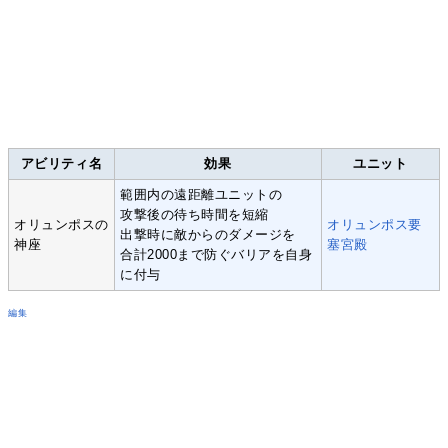
アビリティ名
効果
ユニット
範囲内の遠距離ユニットの
攻撃後の待ち時間を短縮
オリュンポスの
オリュンポス要
出撃時に敵からのダメージを
神座
塞宮殿
合計2000まで防ぐバリアを自身
に付与
編集