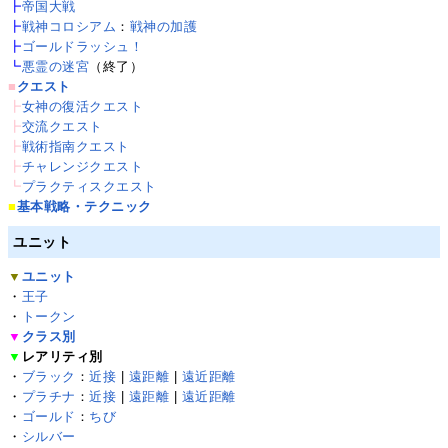
┣
帝国大戦
┣
戦神コロシアム
：
戦神の加護
┣
ゴールドラッシュ！
┗
悪霊の迷宮
（終了）
■
クエスト
┣
女神の復活クエスト
┣
交流クエスト
┣
戦術指南クエスト
┣
チャレンジクエスト
┗
プラクティスクエスト
■
基本戦略・テクニック
ユニット
▼
ユニット
・
王子
・
トークン
▼
クラス別
▼
レアリティ別
・
ブラック
：
近接
|
遠距離
|
遠近距離
・
プラチナ
：
近接
|
遠距離
|
遠近距離
・
ゴールド
：
ちび
・
シルバー