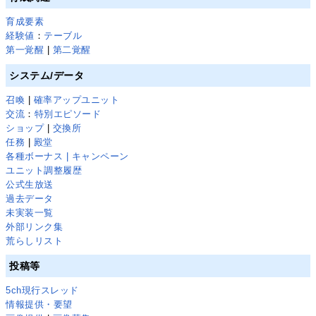
育成要素
経験値
：
テーブル
第一覚醒
|
第二覚醒
システム/データ
召喚
|
確率アップユニット
交流
：
特別エピソード
ショップ
|
交換所
任務
|
殿堂
各種ボーナス | キャンペーン
ユニット調整履歴
公式生放送
過去データ
未実装一覧
外部リンク集
荒らしリスト
投稿等
5ch現行スレッド
情報提供・要望