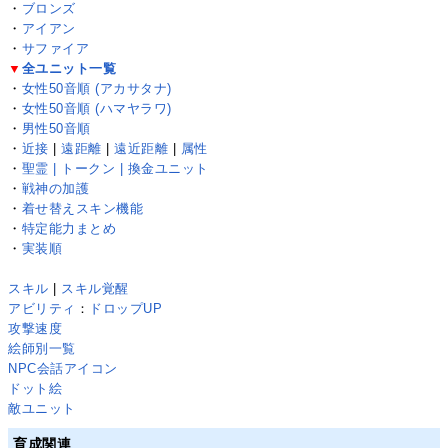
・
ブロンズ
・
アイアン
・
サファイア
▼
全ユニット一覧
・
女性50音順 (アカサタナ)
・
女性50音順 (ハマヤラワ)
・
男性50音順
・
近接
|
遠距離
|
遠近距離
|
属性
・
聖霊 | トークン | 換金ユニット
・
戦神の加護
・
着せ替えスキン機能
・
特定能力まとめ
・
実装順
スキル
|
スキル覚醒
アビリティ
：
ドロップUP
攻撃速度
絵師別一覧
NPC会話アイコン
ドット絵
敵ユニット
育成関連