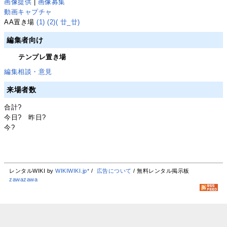
画像提供
|
画像募集
動画キャプチャ
AA置き場
(1)
(2)
( 廿_廿)
編集者向け
テンプレ置き場
編集相談・意見
来場者数
合計
?
今日
?
昨日
?
今
?
レンタルWIKI by
WIKIWIKI.jp*
/
広告について
/ 無料レンタル掲示板
zawazawa