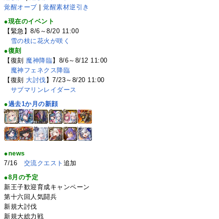
覚醒オーブ
|
覚醒素材逆引き
●現在のイベント
【緊急】8/6～8/20 11:00
雪の枝に花火が咲く
●復刻
【復刻
魔神降臨
】8/6～8/12 11:00
魔神フェネクス降臨
【復刻
大討伐
】7/23～8/20 11:00
サブマリンレイダース
●
過去1か月の新顔
●news
7/16
交流クエスト
追加
●8月の予定
新王子歓迎育成キャンペーン
第十六回人気闘兵
新規大討伐
新規大総力戦