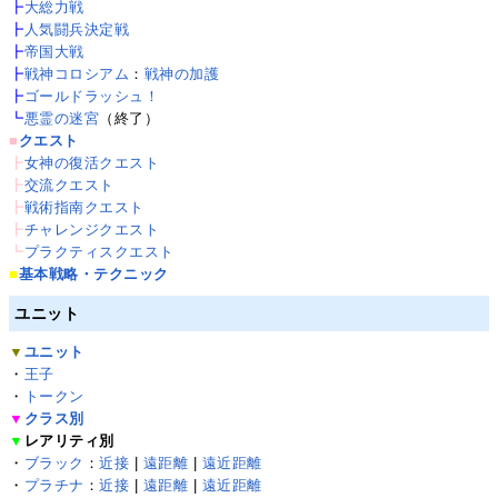
┣
大総力戦
┣
人気闘兵決定戦
┣
帝国大戦
┣
戦神コロシアム
：
戦神の加護
┣
ゴールドラッシュ！
┗
悪霊の迷宮
（終了）
■
クエスト
┣
女神の復活クエスト
┣
交流クエスト
┣
戦術指南クエスト
┣
チャレンジクエスト
┗
プラクティスクエスト
■
基本戦略・テクニック
ユニット
▼
ユニット
・
王子
・
トークン
▼
クラス別
▼
レアリティ別
・
ブラック
：
近接
|
遠距離
|
遠近距離
・
プラチナ
：
近接
|
遠距離
|
遠近距離