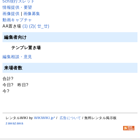
5ch現行スレッド
情報提供・要望
画像提供
|
画像募集
動画キャプチャ
AA置き場
(1)
(2)
( 廿_廿)
編集者向け
テンプレ置き場
編集相談・意見
来場者数
合計
?
今日
?
昨日
?
今
?
レンタルWIKI by
WIKIWIKI.jp*
/
広告について
/ 無料レンタル掲示板
zawazawa