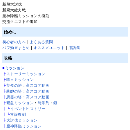
新規大討伐
新規大総力戦
魔神降臨ミッションの復刻
交流クエストの追加
始めに
初心者の方へ
|
よくある質問
バフ効果まとめ
|
オススメユニット
|
用語集
攻略
■
ミッション
┣
ストーリーミッション
┣
曜日ミッション
┣
英傑の塔
：
高スコア動画
┣
統帥の塔
：
高スコア動画
┣
悪霊の塔
：
高スコア動画
┣
緊急ミッション
：
時系列
：
銀
┃┗
イベントヒストリー
┃┗
常設復刻
┣
大討伐ミッション
┣
魔神降臨ミッション