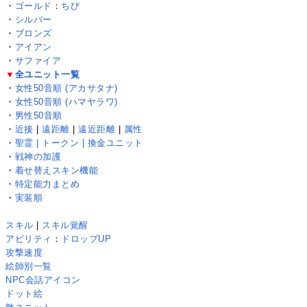
・
ゴールド
：
ちび
・
シルバー
・
ブロンズ
・
アイアン
・
サファイア
▼
全ユニット一覧
・
女性50音順 (アカサタナ)
・
女性50音順 (ハマヤラワ)
・
男性50音順
・
近接
|
遠距離
|
遠近距離
|
属性
・
聖霊 | トークン | 換金ユニット
・
戦神の加護
・
着せ替えスキン機能
・
特定能力まとめ
・
実装順
スキル
|
スキル覚醒
アビリティ
：
ドロップUP
攻撃速度
絵師別一覧
NPC会話アイコン
ドット絵