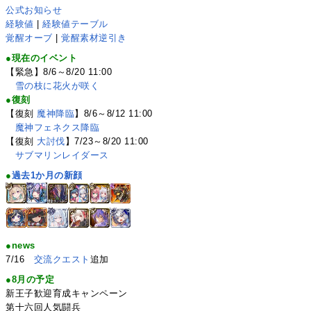
公式お知らせ
経験値
|
経験値テーブル
覚醒オーブ
|
覚醒素材逆引き
●現在のイベント
【緊急】8/6～8/20 11:00
雪の枝に花火が咲く
●復刻
【復刻
魔神降臨
】8/6～8/12 11:00
魔神フェネクス降臨
【復刻
大討伐
】7/23～8/20 11:00
サブマリンレイダース
●
過去1か月の新顔
●news
7/16
交流クエスト
追加
●8月の予定
新王子歓迎育成キャンペーン
第十六回人気闘兵