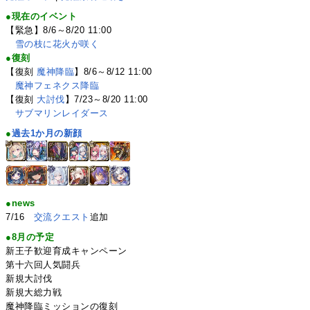
●現在のイベント
【緊急】8/6～8/20 11:00
雪の枝に花火が咲く
●復刻
【復刻
魔神降臨
】8/6～8/12 11:00
魔神フェネクス降臨
【復刻
大討伐
】7/23～8/20 11:00
サブマリンレイダース
●
過去1か月の新顔
●news
7/16
交流クエスト
追加
●8月の予定
新王子歓迎育成キャンペーン
第十六回人気闘兵
新規大討伐
新規大総力戦
魔神降臨ミッションの復刻