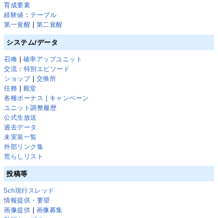
育成要素
経験値
：
テーブル
第一覚醒
|
第二覚醒
システム/データ
召喚
|
確率アップユニット
交流
：
特別エピソード
ショップ
|
交換所
任務
|
殿堂
各種ボーナス | キャンペーン
ユニット調整履歴
公式生放送
過去データ
未実装一覧
外部リンク集
荒らしリスト
投稿等
5ch現行スレッド
情報提供・要望
画像提供
|
画像募集