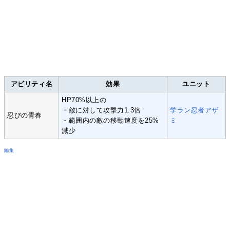
アビリティ名
効果
ユニット
HP70%以上の
・敵に対して攻撃力1.3倍
学ラン忍者アザ
忍びの青春
・範囲内の敵の移動速度を25%
ミ
減少
編集