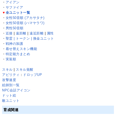
・
アイアン
・
サファイア
▼
全ユニット一覧
・
女性50音順 (アカサタナ)
・
女性50音順 (ハマヤラワ)
・
男性50音順
・
近接
|
遠距離
|
遠近距離
|
属性
・
聖霊 | トークン | 換金ユニット
・
戦神の加護
・
着せ替えスキン機能
・
特定能力まとめ
・
実装順
スキル
|
スキル覚醒
アビリティ
：
ドロップUP
攻撃速度
絵師別一覧
NPC会話アイコン
ドット絵
敵ユニット
育成関連