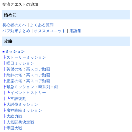
交流クエストの追加
始めに
初心者の方へ
|
よくある質問
バフ効果まとめ
|
オススメユニット
|
用語集
攻略
■
ミッション
┣
ストーリーミッション
┣
曜日ミッション
┣
英傑の塔
：
高スコア動画
┣
統帥の塔
：
高スコア動画
┣
悪霊の塔
：
高スコア動画
┣
緊急ミッション
：
時系列
：
銀
┃┗
イベントヒストリー
┃┗
常設復刻
┣
大討伐ミッション
┣
魔神降臨ミッション
┣
大総力戦
┣
人気闘兵決定戦
┣
帝国大戦