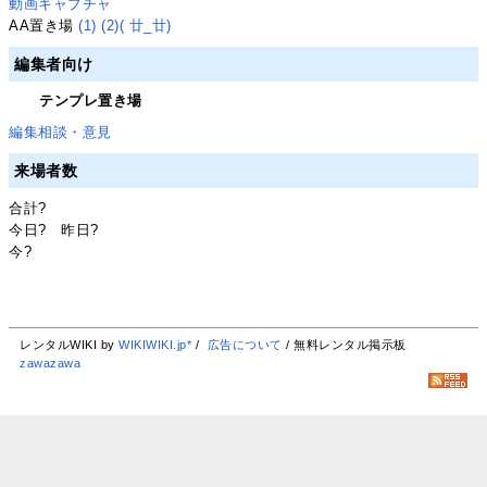
動画キャプチャ
AA置き場
(1)
(2)
( 廿_廿)
編集者向け
テンプレ置き場
編集相談・意見
来場者数
合計
?
今日
?
昨日
?
今
?
レンタルWIKI by
WIKIWIKI.jp*
/
広告について
/ 無料レンタル掲示板
zawazawa