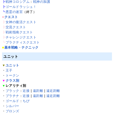
┣
戦神コロシアム
：
戦神の加護
┣
ゴールドラッシュ！
┗
悪霊の迷宮
（終了）
■
クエスト
┣
女神の復活クエスト
┣
交流クエスト
┣
戦術指南クエスト
┣
チャレンジクエスト
┗
プラクティスクエスト
■
基本戦略・テクニック
ユニット
▼
ユニット
・
王子
・
トークン
▼
クラス別
▼
レアリティ別
・
ブラック
：
近接
|
遠距離
|
遠近距離
・
プラチナ
：
近接
|
遠距離
|
遠近距離
・
ゴールド
：
ちび
・
シルバー
・
ブロンズ