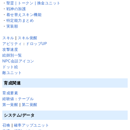
・
聖霊 | トークン | 換金ユニット
・
戦神の加護
・
着せ替えスキン機能
・
特定能力まとめ
・
実装順
スキル
|
スキル覚醒
アビリティ
：
ドロップUP
攻撃速度
絵師別一覧
NPC会話アイコン
ドット絵
敵ユニット
育成関連
育成要素
経験値
：
テーブル
第一覚醒
|
第二覚醒
システム/データ
召喚
|
確率アップユニット