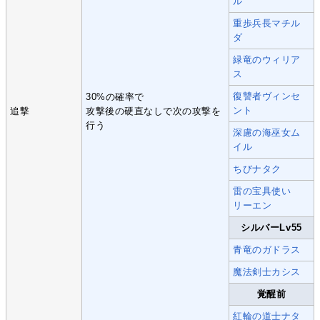
ル
重歩兵長マチル
ダ
緑竜のウィリア
ス
復讐者ヴィンセ
30%の確率で
ント
追撃
攻撃後の硬直なしで次の攻撃を
行う
深慮の海巫女ム
イル
ちびナタク
雷の宝具使い
リーエン
シルバーLv55
青竜のガドラス
魔法剣士カシス
覚醒前
紅輪の道士ナタ