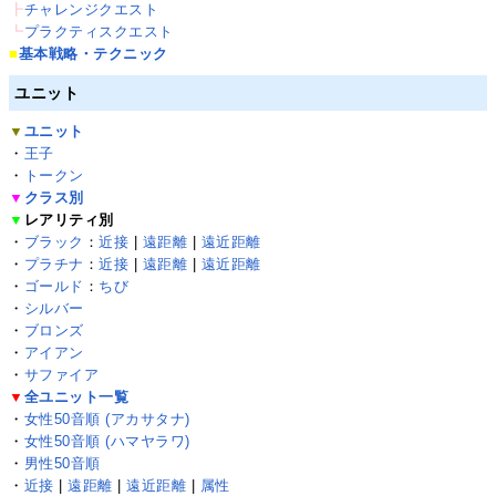
┣
チャレンジクエスト
┗
プラクティスクエスト
■
基本戦略・テクニック
ユニット
▼
ユニット
・
王子
・
トークン
▼
クラス別
▼
レアリティ別
・
ブラック
：
近接
|
遠距離
|
遠近距離
・
プラチナ
：
近接
|
遠距離
|
遠近距離
・
ゴールド
：
ちび
・
シルバー
・
ブロンズ
・
アイアン
・
サファイア
▼
全ユニット一覧
・
女性50音順 (アカサタナ)
・
女性50音順 (ハマヤラワ)
・
男性50音順
・
近接
|
遠距離
|
遠近距離
|
属性