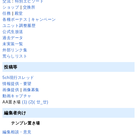
交流
：
特別エピソード
ショップ
|
交換所
任務
|
殿堂
各種ボーナス | キャンペーン
ユニット調整履歴
公式生放送
過去データ
未実装一覧
外部リンク集
荒らしリスト
投稿等
5ch現行スレッド
情報提供・要望
画像提供
|
画像募集
動画キャプチャ
AA置き場
(1)
(2)
( 廿_廿)
編集者向け
テンプレ置き場
編集相談・意見