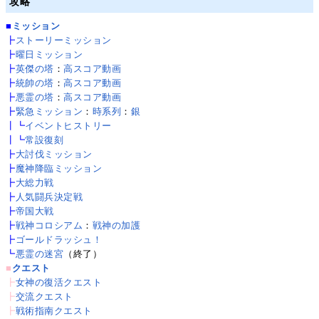
攻略
■
ミッション
┣
ストーリーミッション
┣
曜日ミッション
┣
英傑の塔
：
高スコア動画
┣
統帥の塔
：
高スコア動画
┣
悪霊の塔
：
高スコア動画
┣
緊急ミッション
：
時系列
：
銀
┃┗
イベントヒストリー
┃┗
常設復刻
┣
大討伐ミッション
┣
魔神降臨ミッション
┣
大総力戦
┣
人気闘兵決定戦
┣
帝国大戦
┣
戦神コロシアム
：
戦神の加護
┣
ゴールドラッシュ！
┗
悪霊の迷宮
（終了）
■
クエスト
┣
女神の復活クエスト
┣
交流クエスト
┣
戦術指南クエスト