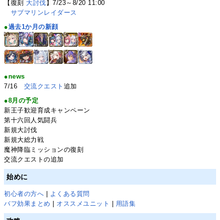
【復刻
大討伐
】7/23～8/20 11:00
サブマリンレイダース
●
過去1か月の新顔
●news
7/16
交流クエスト
追加
●8月の予定
新王子歓迎育成キャンペーン
第十六回人気闘兵
新規大討伐
新規大総力戦
魔神降臨ミッションの復刻
交流クエストの追加
始めに
初心者の方へ
|
よくある質問
バフ効果まとめ
|
オススメユニット
|
用語集