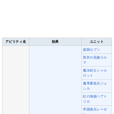
アビリティ名
効果
ユニット
盗賊セブン
黒衣の花嫁カル
マ
魔法剣士シャル
ロット
魔導重装兵ジェ
シカ
紅の海賊ベアト
リカ
帝国猟兵レーゼ