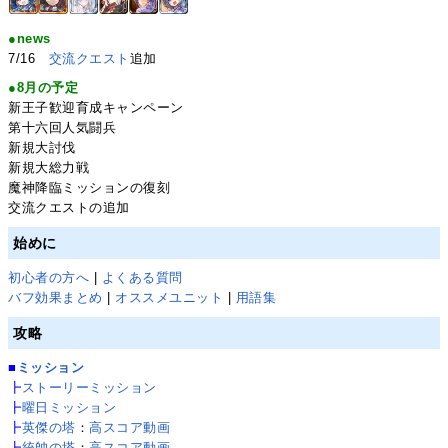
●news
7/16
交流クエスト
追加
●8月の予定
新王子歓迎育成キャンペーン
第十六回人気闘兵
新規大討伐
新規大総力戦
魔神降臨ミッションの復刻
交流クエストの追加
始めに
初心者の方へ
|
よくある質問
バフ効果まとめ
|
オススメユニット
|
用語集
攻略
■
ミッション
┣
ストーリーミッション
┣
曜日ミッション
┣
英傑の塔
：
高スコア動画
┣
統帥の塔
：
高スコア動画