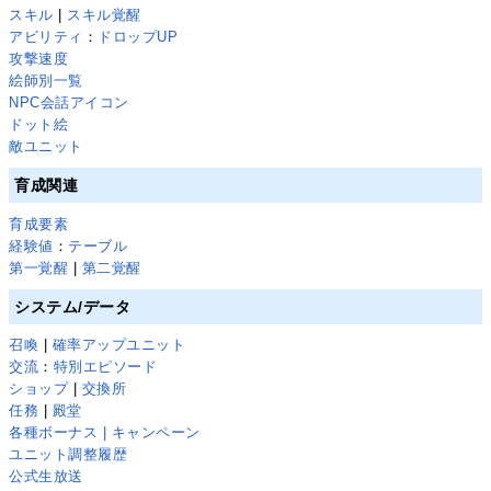
スキル
|
スキル覚醒
アビリティ
：
ドロップUP
攻撃速度
絵師別一覧
NPC会話アイコン
ドット絵
敵ユニット
育成関連
育成要素
経験値
：
テーブル
第一覚醒
|
第二覚醒
システム/データ
召喚
|
確率アップユニット
交流
：
特別エピソード
ショップ
|
交換所
任務
|
殿堂
各種ボーナス | キャンペーン
ユニット調整履歴
公式生放送