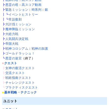
┣
悪霊の塔
：
高スコア動画
┣
緊急ミッション
：
時系列
：
銀
┃┗
イベントヒストリー
┃┗
常設復刻
┣
大討伐ミッション
┣
魔神降臨ミッション
┣
大総力戦
┣
人気闘兵決定戦
┣
帝国大戦
┣
戦神コロシアム
：
戦神の加護
┣
ゴールドラッシュ！
┗
悪霊の迷宮
（終了）
■
クエスト
┣
女神の復活クエスト
┣
交流クエスト
┣
戦術指南クエスト
┣
チャレンジクエスト
┗
プラクティスクエスト
■
基本戦略・テクニック
ユニット