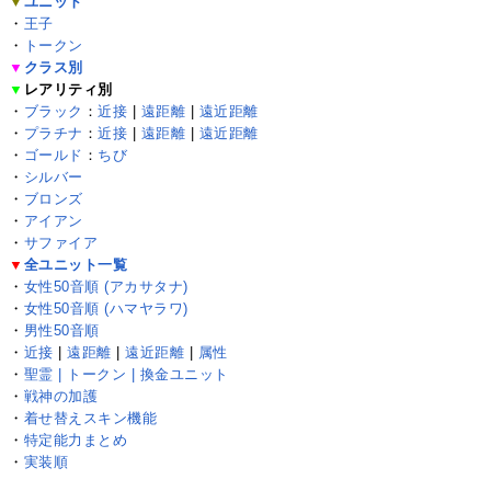
▼
ユニット
・
王子
・
トークン
▼
クラス別
▼
レアリティ別
・
ブラック
：
近接
|
遠距離
|
遠近距離
・
プラチナ
：
近接
|
遠距離
|
遠近距離
・
ゴールド
：
ちび
・
シルバー
・
ブロンズ
・
アイアン
・
サファイア
▼
全ユニット一覧
・
女性50音順 (アカサタナ)
・
女性50音順 (ハマヤラワ)
・
男性50音順
・
近接
|
遠距離
|
遠近距離
|
属性
・
聖霊 | トークン | 換金ユニット
・
戦神の加護
・
着せ替えスキン機能
・
特定能力まとめ
・
実装順