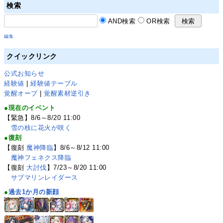
検索
AND検索
OR検索
編集
クイックリンク
公式お知らせ
経験値
|
経験値テーブル
覚醒オーブ
|
覚醒素材逆引き
●現在のイベント
【緊急】8/6～8/20 11:00
雪の枝に花火が咲く
●復刻
【復刻
魔神降臨
】8/6～8/12 11:00
魔神フェネクス降臨
【復刻
大討伐
】7/23～8/20 11:00
サブマリンレイダース
●
過去1か月の新顔