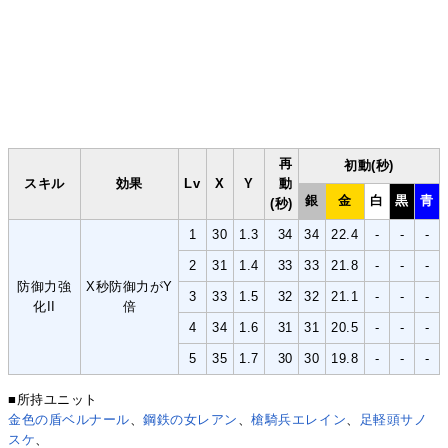
再
初動(秒)
スキル
効果
Lv
X
Y
動
銀
金
白
黒
青
(秒)
1
30
1.3
34
34
22.4
-
-
-
2
31
1.4
33
33
21.8
-
-
-
防御力強
X秒防御力がY
3
33
1.5
32
32
21.1
-
-
-
化II
倍
4
34
1.6
31
31
20.5
-
-
-
5
35
1.7
30
30
19.8
-
-
-
■所持ユニット
金色の盾ベルナール
、
鋼鉄の女レアン
、
槍騎兵エレイン
、
足軽頭サノ
スケ
、