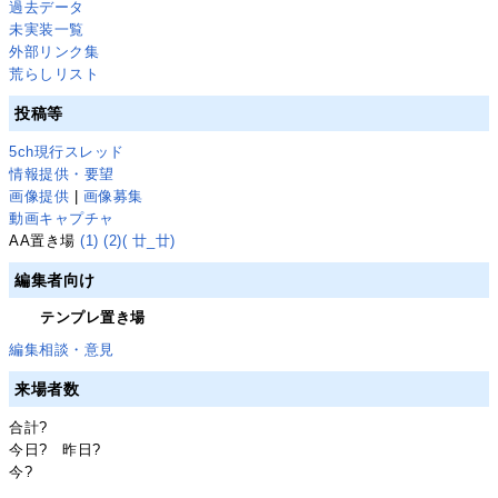
過去データ
未実装一覧
外部リンク集
荒らしリスト
投稿等
5ch現行スレッド
情報提供・要望
画像提供
|
画像募集
動画キャプチャ
AA置き場
(1)
(2)
( 廿_廿)
編集者向け
テンプレ置き場
編集相談・意見
来場者数
合計
?
今日
?
昨日
?
今
?