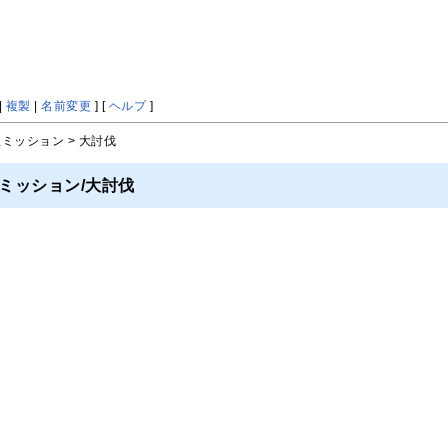
|
複製
|
名前変更
] [
ヘルプ
]
急ミッション > 大討伐
ミッション/大討伐