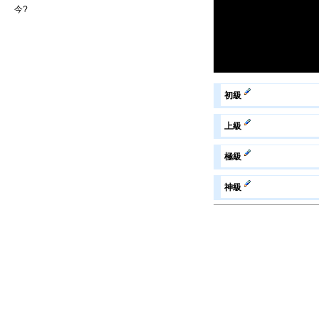
今
?
初級
上級
極級
神級