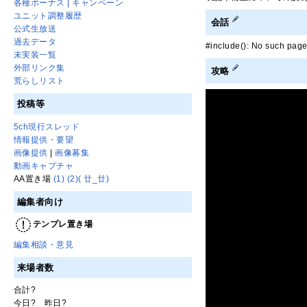
各種ボーナス | キャンペーン
ユニット調整履歴
会話
公式生放送
過去データ
#include(): No su
未実装一覧
外部リンク集
攻略
荒らしリスト
投稿等
5ch現行スレッド
情報提供・要望
画像提供
|
画像募集
動画キャプチャ
AA置き場
(1)
(2)
( 廿_廿)
編集者向け
テンプレ置き場
編集相談・意見
来場者数
合計
?
今日
?
昨日
?