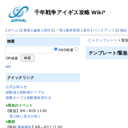
千年戦争アイギス攻略 Wiki*
[
ホーム
] [
新規
|
編集
|
添付
] [
一覧
|
最終更新
|
差分
|
バックアップ
] [
凍結
>
テンプレート
> 緊
検索
AND検索
テンプレート/緊急
OR検索
編集
クイックリンク
公式お知らせ
経験値
|
経験値テーブル
覚醒オーブ
|
覚醒素材逆引き
●現在のイベント
【緊急】8/6～8/20 11:00
雪の枝に花火が咲く
●復刻
【復刻
魔神降臨
】8/6～8/12 11:00