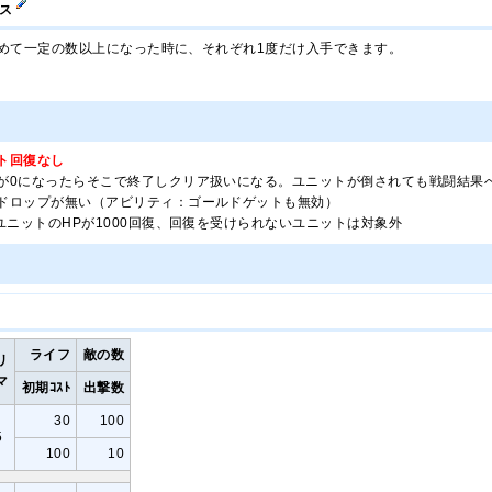
ナス
めて一定の数以上になった時に、それぞれ1度だけ入手できます。
ト回復なし
が0になったらそこで終了しクリア扱いになる。ユニットが倒されても戦闘結果
ドロップが無い（アビリティ：ゴールドゲットも無効）
ユニットのHPが1000回復、回復を受けられないユニットは対象外
ライフ
敵の数
リ
マ
初期ｺｽﾄ
出撃数
30
100
5
100
10