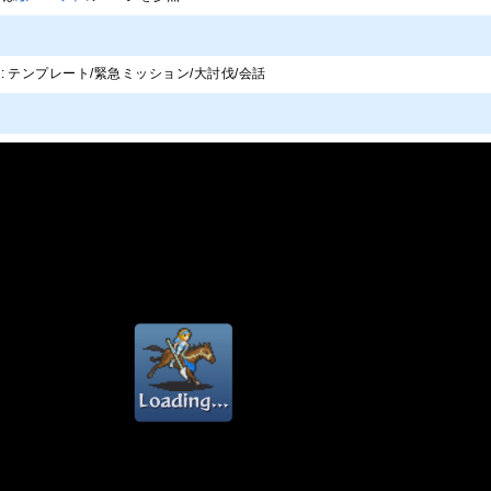
ch page: テンプレート/緊急ミッション/大討伐/会話