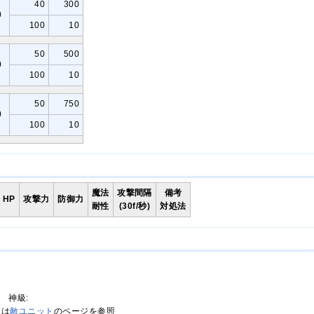
40
300
0
100
10
50
500
0
100
10
50
750
0
100
10
魔法
攻撃間隔
備考
HP
攻撃力
防御力
耐性
(30f/秒)
対処法
 神級:
明は
敵ユニット
のページを参照