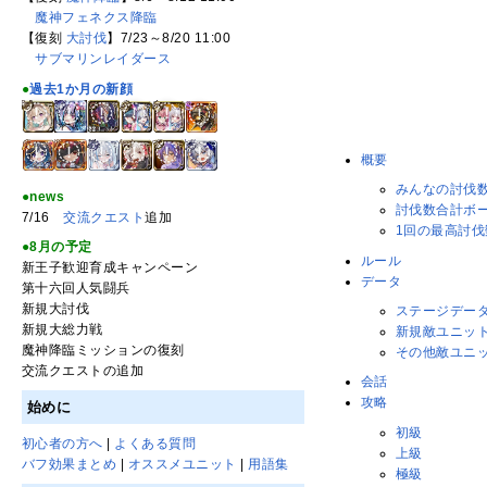
魔神フェネクス降臨
【復刻
大討伐
】7/23～8/20 11:00
サブマリンレイダース
●
過去1か月の新顔
概要
みんなの討伐
●news
討伐数合計ボ
7/16
交流クエスト
追加
1回の最高討
●8月の予定
ルール
新王子歓迎育成キャンペーン
データ
第十六回人気闘兵
新規大討伐
ステージデー
新規大総力戦
新規敵ユニッ
魔神降臨ミッションの復刻
その他敵ユニ
交流クエストの追加
会話
攻略
始めに
初級
初心者の方へ
|
よくある質問
上級
バフ効果まとめ
|
オススメユニット
|
用語集
極級