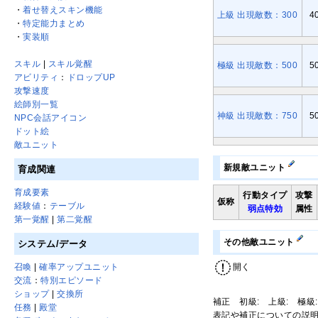
・
着せ替えスキン機能
上級 出現敵数：300
4
・
特定能力まとめ
・
実装順
スキル
|
スキル覚醒
極級 出現敵数：500
5
アビリティ
：
ドロップUP
攻撃速度
絵師別一覧
神級 出現敵数：750
5
NPC会話アイコン
ドット絵
敵ユニット
新規敵ユニット
育成関連
育成要素
行動タイプ
攻撃
仮称
経験値
：
テーブル
弱点特効
属性
第一覚醒
|
第二覚醒
その他敵ユニット
システム/データ
開く
召喚
|
確率アップユニット
交流
：
特別エピソード
ショップ
|
交換所
補正 初級: 上級: 極級:
任務
|
殿堂
表記や補正についての説