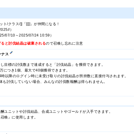
ト/クラス/]]「[[]]」が仲間になる！
025//）
7/10～2025/07/24 10:59）
ぎると討伐結晶は破棄される
ので召喚し忘れに注意
ーナス
計し目標の討伐数まで達成すると「討伐結晶」を獲得できます。
5万につき1個、最大で40個獲得できます。
4時以降のログイン時に未受け取りの討伐結晶が所持数に直接付与されます。
1体も討伐していない場合、みんなの討伐数報酬は得られません。
報酬ユニットや討伐結晶、合成ユニットやゴールドが入手できます。
伐召喚』に使用します。