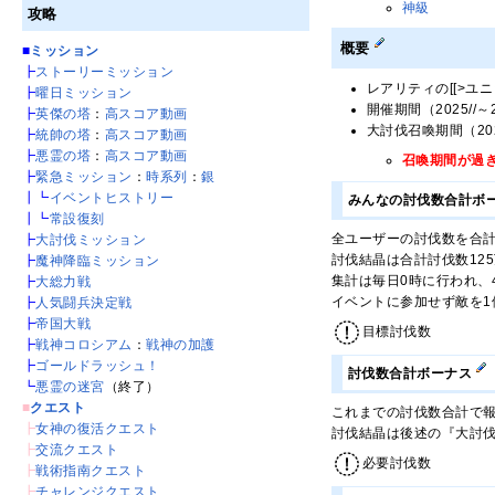
神級
攻略
概要
■
ミッション
┣
ストーリーミッション
レアリティの[[>ユニッ
┣
曜日ミッション
開催期間（2025//～2
┣
英傑の塔
：
高スコア動画
大討伐召喚期間（2025/0
┣
統帥の塔
：
高スコア動画
┣
悪霊の塔
：
高スコア動画
召喚期間が過
┣
緊急ミッション
：
時系列
：
銀
┃┗
イベントヒストリー
みんなの討伐数合計ボ
┃┗
常設復刻
全ユーザーの討伐数を合
┣
大討伐ミッション
討伐結晶は合計討伐数12
┣
魔神降臨ミッション
集計は毎日0時に行われ、
┣
大総力戦
イベントに参加せず敵を
┣
人気闘兵決定戦
┣
帝国大戦
目標討伐数
┣
戦神コロシアム
：
戦神の加護
┣
ゴールドラッシュ！
討伐数合計ボーナス
┗
悪霊の迷宮
（終了）
■
クエスト
これまでの討伐数合計で
┣
女神の復活クエスト
討伐結晶は後述の『大討
┣
交流クエスト
必要討伐数
┣
戦術指南クエスト
┣
チャレンジクエスト