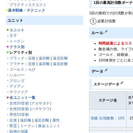
1回の最高討伐数ボー
┗
プラクティスクエスト
■
基本戦略・テクニック
1回の挑戦での討伐数が初
ユニット
必要討伐数
▼
ユニット
ルール
・
王子
・
トークン
時間経過によるコス
▼
クラス別
敵全滅の他、ライフ
▼
レアリティ別
ゴールド、経験値、
・
ブラック
：
近接
|
遠距離
|
遠近距離
100体倒すごとに全
・
プラチナ
：
近接
|
遠距離
|
遠近距離
・
ゴールド
：
ちび
データ
・
シルバー
・
ブロンズ
ステージデータ
・
アイアン
・
サファイア
カ
▼
全ユニット一覧
ステージ名
ス
・
女性50音順 (アカサタナ)
・
女性50音順 (ハマヤラワ)
・
男性50音順
初級 出現敵数：100
1
・
近接
|
遠距離
|
遠近距離
|
属性
・
聖霊 | トークン | 換金ユニット
・
戦神の加護