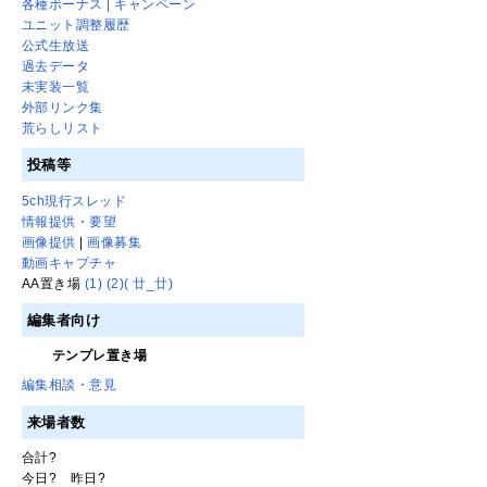
各種ボーナス | キャンペーン
ユニット調整履歴
公式生放送
過去データ
未実装一覧
外部リンク集
荒らしリスト
投稿等
5ch現行スレッド
情報提供・要望
画像提供
|
画像募集
動画キャプチャ
AA置き場
(1)
(2)
( 廿_廿)
編集者向け
テンプレ置き場
編集相談・意見
来場者数
合計
?
今日
?
昨日
?