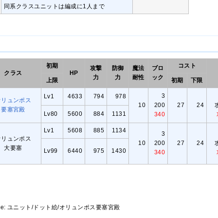
同系クラスユニットは編成に1人まで
初期
コスト
攻撃
防御
魔法
ブロ
クラス
HP
力
力
耐性
ック
上限
初期
下限
3
Lv1
4633
794
978
オリュンポス
10
200
27
24
要塞宮殿
Lv80
5600
884
1131
340
Lv1
5608
885
1134
3
オリュンポス
10
200
27
24
大要塞
Lv99
6440
975
1430
340
uch page: ユニット/ドット絵/オリュンポス要塞宮殿