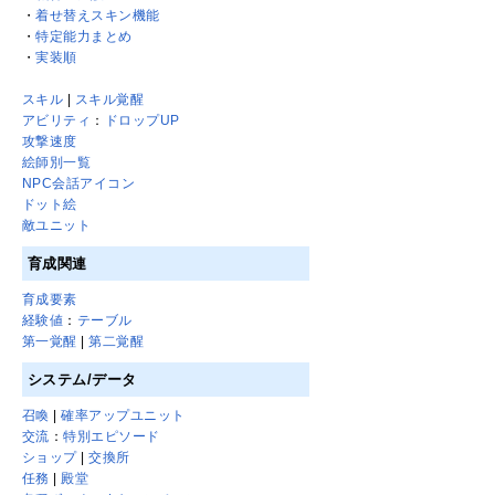
・
着せ替えスキン機能
・
特定能力まとめ
・
実装順
スキル
|
スキル覚醒
アビリティ
：
ドロップUP
攻撃速度
絵師別一覧
NPC会話アイコン
ドット絵
敵ユニット
育成関連
育成要素
経験値
：
テーブル
第一覚醒
|
第二覚醒
システム/データ
召喚
|
確率アップユニット
交流
：
特別エピソード
ショップ
|
交換所
任務
|
殿堂