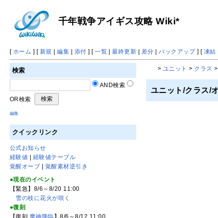
千年戦争アイギス攻略 Wiki*
[
ホーム
] [
新規
|
編集
|
添付
] [
一覧
|
最終更新
|
差分
|
バックアップ
] [
凍結
>
ユニット
>
クラス
検索
AND検索
ユニット/クラス/
OR検索
編集
クイックリンク
公式お知らせ
経験値
|
経験値テーブル
覚醒オーブ
|
覚醒素材逆引き
●現在のイベント
【緊急】8/6～8/20 11:00
雪の枝に花火が咲く
●復刻
【復刻
魔神降臨
】8/6～8/12 11:00