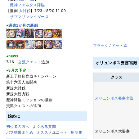
魔神フェネクス降臨
【復刻
大討伐
】7/23～8/20 11:00
サブマリンレイダース
●
過去1か月の新顔
ブラック
/
ドット絵
●news
7/16
交流クエスト
追加
オリュンポス要塞宮殿
●8月の予定
新王子歓迎育成キャンペーン
クラス
第十六回人気闘兵
新規大討伐
新規大総力戦
オリュンポス要塞宮殿
魔神降臨ミッションの復刻
交流クエストの追加
始めに
初心者の方へ
|
よくある質問
オリュンポス大要塞
バフ効果まとめ
|
オススメユニット
|
用語集