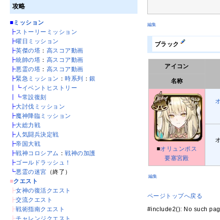
攻略
■
ミッション
編集
┣
ストーリーミッション
┣
曜日ミッション
ブラック
┣
英傑の塔
：
高スコア動画
┣
統帥の塔
：
高スコア動画
アイコン
┣
悪霊の塔
：
高スコア動画
┣
緊急ミッション
：
時系列
：
銀
名称
┃┗
イベントヒストリー
┃┗
常設復刻
┣
大討伐ミッション
┣
魔神降臨ミッション
┣
大総力戦
┣
人気闘兵決定戦
┣
帝国大戦
■
オリュンポス
┣
戦神コロシアム
：
戦神の加護
要塞宮殿
┣
ゴールドラッシュ！
┗
悪霊の迷宮
（終了）
編集
■
クエスト
┣
女神の復活クエスト
ページトップへ戻る
┣
交流クエスト
┣
戦術指南クエスト
#include2(): No s
┣
チャレンジクエスト