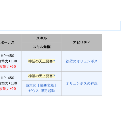
スキル
ボーナス
アビリティ
スキル覚醒
HP+450
攻撃力+180
神話の天上要塞
?
鉄壁のオリュンポス
攻撃力+90
神話の天上要塞
?
HP+450
攻撃力+180
オリュンポスの神座
巨大化【要塞宮殿】
攻撃力+90
ゼウス･限定起動