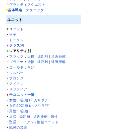
┗
プラクティスクエスト
■
基本戦略・テクニック
ユニット
▼
ユニット
・
王子
・
トークン
▼
クラス別
▼
レアリティ別
・
ブラック
：
近接
|
遠距離
|
遠近距離
・
プラチナ
：
近接
|
遠距離
|
遠近距離
・
ゴールド
：
ちび
・
シルバー
・
ブロンズ
・
アイアン
・
サファイア
▼
全ユニット一覧
・
女性50音順 (アカサタナ)
・
女性50音順 (ハマヤラワ)
・
男性50音順
・
近接
|
遠距離
|
遠近距離
|
属性
・
聖霊 | トークン | 換金ユニット
・
戦神の加護