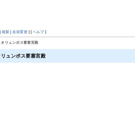
|
複製
|
名前変更
] [
ヘルプ
]
> オリュンポス要塞宮殿
オリュンポス要塞宮殿