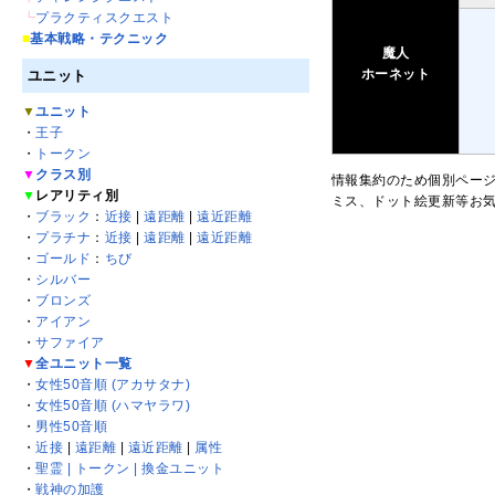
┗
プラクティスクエスト
■
基本戦略・テクニック
魔人
ホーネット
ユニット
▼
ユニット
・
王子
・
トークン
▼
クラス別
情報集約のため個別ペー
▼
レアリティ別
ミス、ドット絵更新等お
・
ブラック
：
近接
|
遠距離
|
遠近距離
・
プラチナ
：
近接
|
遠距離
|
遠近距離
・
ゴールド
：
ちび
・
シルバー
・
ブロンズ
・
アイアン
・
サファイア
▼
全ユニット一覧
・
女性50音順 (アカサタナ)
・
女性50音順 (ハマヤラワ)
・
男性50音順
・
近接
|
遠距離
|
遠近距離
|
属性
・
聖霊 | トークン | 換金ユニット
・
戦神の加護