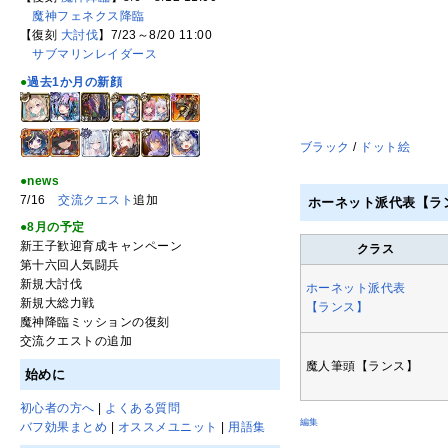
魔神フェネクス降臨
【復刻
大討伐
】7/23～8/20 11:00
サブマリンレイダース
●
過去1か月の新顔
ブラック
/
ドット絵
●news
7/16
交流クエスト
追加
ホーネット派代表【ラ
●8月の予定
新王子歓迎育成キャンペーン
クラス
第十六回人気闘兵
新規大討伐
ホーネット派代表
新規大総力戦
【ランス】
魔神降臨ミッションの復刻
交流クエストの追加
魔人筆頭【ランス】
始めに
初心者の方へ
|
よくある質問
編集
バフ効果まとめ
|
オススメユニット
|
用語集