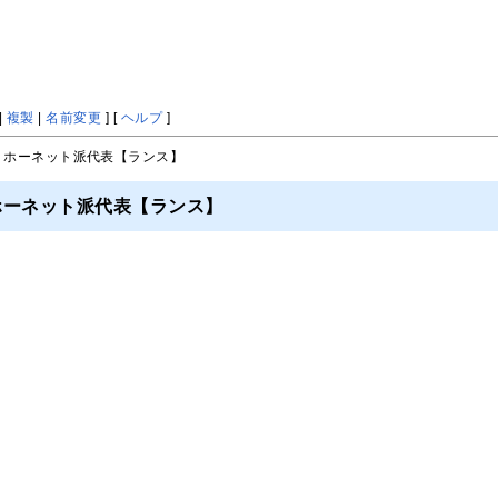
|
複製
|
名前変更
] [
ヘルプ
]
> ホーネット派代表【ランス】
/ホーネット派代表【ランス】