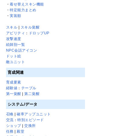
・
着せ替えスキン機能
・
特定能力まとめ
・
実装順
スキル
|
スキル覚醒
アビリティ
：
ドロップUP
攻撃速度
絵師別一覧
NPC会話アイコン
ドット絵
敵ユニット
育成関連
育成要素
経験値
：
テーブル
第一覚醒
|
第二覚醒
システム/データ
召喚
|
確率アップユニット
交流
：
特別エピソード
ショップ
|
交換所
任務
|
殿堂