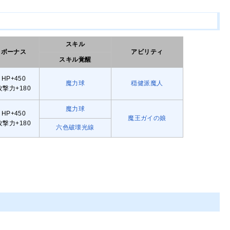
スキル
ボーナス
アビリティ
スキル覚醒
HP+450
魔力球
穏健派魔人
攻撃力+180
魔力球
HP+450
魔王ガイの娘
攻撃力+180
六色破壊光線