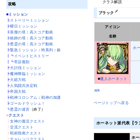
クラス解説
攻略
ブラック
■
ミッション
┣
ストーリーミッション
┣
曜日ミッション
アイコン
┣
英傑の塔
：
高スコア動画
名称
┣
統帥の塔
：
高スコア動画
┣
悪霊の塔
：
高スコア動画
ホ
┣
緊急ミッション
：
時系列
：
銀
┃┗
イベントヒストリー
┃┗
常設復刻
┣
大討伐ミッション
┣
魔神降臨ミッション
■
魔人ホーネット
┣
大総力戦
┣
人気闘兵決定戦
編集
┣
帝国大戦
┣
戦神コロシアム
：
戦神の加護
ページトップへ戻る
┣
ゴールドラッシュ！
┗
悪霊の迷宮
（終了）
■
クエスト
┣
女神の復活クエスト
ホーネット派代表【ラ
┣
交流クエスト
┣
戦術指南クエスト
ホー
┣
チャレンジクエスト