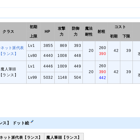
初期
コスト
攻撃
防御
魔法
クラス
HP
射程
力
力
耐性
上限
初期
下限
Lv1
3855
869
393
ーネット派代表
260
20
42
39
【ランス】
390
Lv80
4440
1008
448
260
Lv1
4446
1009
449
魔人筆頭
20
390
42
39
【ランス】
Lv99
5032
1148
504
442
ンス】
ドット絵
ネット派代表【ランス】
魔人筆頭【ランス】