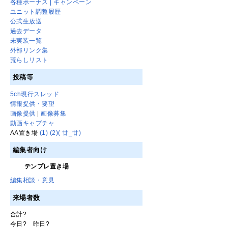
各種ボーナス | キャンペーン
ユニット調整履歴
公式生放送
過去データ
未実装一覧
外部リンク集
荒らしリスト
投稿等
5ch現行スレッド
情報提供・要望
画像提供
|
画像募集
動画キャプチャ
AA置き場
(1)
(2)
( 廿_廿)
編集者向け
テンプレ置き場
編集相談・意見
来場者数
合計
?
今日
?
昨日
?