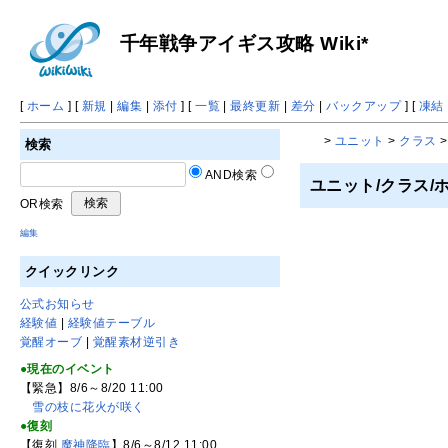
千年戦争アイギス攻略 Wiki*
[
ホーム
] [
新規
|
編集
|
添付
] [
一覧
|
最終更新
|
差分
|
バックアップ
] [
凍結
>
ユニット
>
クラス
検索
AND検索
ユニット/クラス
OR検索
編集
クイックリンク
公式お知らせ
経験値
|
経験値テーブル
覚醒オーブ
|
覚醒素材逆引き
●現在のイベント
【緊急】8/6～8/20 11:00
雪の枝に花火が咲く
●復刻
【復刻
魔神降臨
】8/6～8/12 11:00