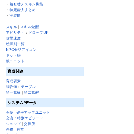
・
着せ替えスキン機能
・
特定能力まとめ
・
実装順
スキル
|
スキル覚醒
アビリティ
：
ドロップUP
攻撃速度
絵師別一覧
NPC会話アイコン
ドット絵
敵ユニット
育成関連
育成要素
経験値
：
テーブル
第一覚醒
|
第二覚醒
システム/データ
召喚
|
確率アップユニット
交流
：
特別エピソード
ショップ
|
交換所
任務
|
殿堂