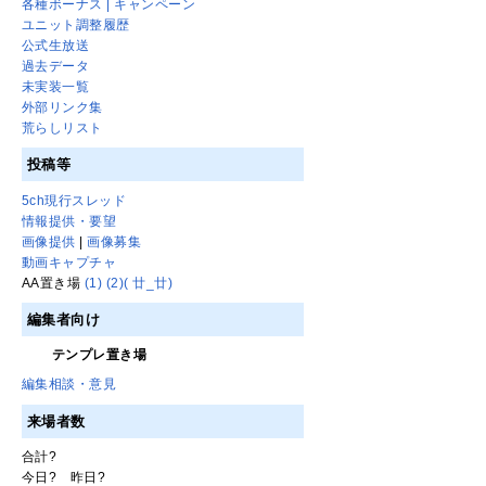
各種ボーナス | キャンペーン
ユニット調整履歴
公式生放送
過去データ
未実装一覧
外部リンク集
荒らしリスト
投稿等
5ch現行スレッド
情報提供・要望
画像提供
|
画像募集
動画キャプチャ
AA置き場
(1)
(2)
( 廿_廿)
編集者向け
テンプレ置き場
編集相談・意見
来場者数
合計
?
今日
?
昨日
?