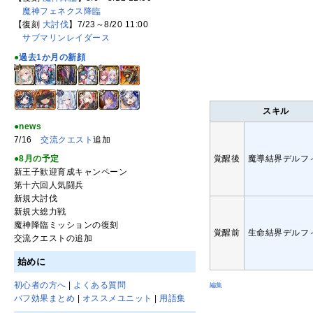
魔神フェネクス降臨
【復刻
大討伐
】7/23～8/20 11:00
サブマリンレイダース
●
過去1か月の新顔
スキル
●news
7/16
交流クエスト
追加
覚醒後
魔導結界デルフ
●8月の予定
新王子歓迎育成キャンペーン
第十六回人気闘兵
新規大討伐
新規大総力戦
魔神降臨ミッションの復刻
覚醒前
生命結界デルフ
交流クエストの追加
始めに
初心者の方へ
|
よくある質問
編集
バフ効果まとめ
|
オススメユニット
|
用語集