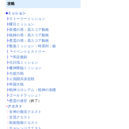
攻略
■
ミッション
┣
ストーリーミッション
┣
曜日ミッション
┣
英傑の塔
：
高スコア動画
┣
統帥の塔
：
高スコア動画
┣
悪霊の塔
：
高スコア動画
┣
緊急ミッション
：
時系列
：
銀
┃┗
イベントヒストリー
┃┗
常設復刻
┣
大討伐ミッション
┣
魔神降臨ミッション
┣
大総力戦
┣
人気闘兵決定戦
┣
帝国大戦
┣
戦神コロシアム
：
戦神の加護
┣
ゴールドラッシュ！
┗
悪霊の迷宮
（終了）
■
クエスト
┣
女神の復活クエスト
┣
交流クエスト
┣
戦術指南クエスト
┣
チャレンジクエスト