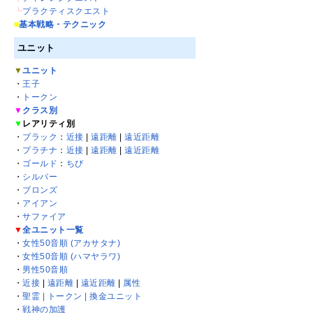
┗
プラクティスクエスト
■
基本戦略・テクニック
ユニット
▼
ユニット
・
王子
・
トークン
▼
クラス別
▼
レアリティ別
・
ブラック
：
近接
|
遠距離
|
遠近距離
・
プラチナ
：
近接
|
遠距離
|
遠近距離
・
ゴールド
：
ちび
・
シルバー
・
ブロンズ
・
アイアン
・
サファイア
▼
全ユニット一覧
・
女性50音順 (アカサタナ)
・
女性50音順 (ハマヤラワ)
・
男性50音順
・
近接
|
遠距離
|
遠近距離
|
属性
・
聖霊 | トークン | 換金ユニット
・
戦神の加護