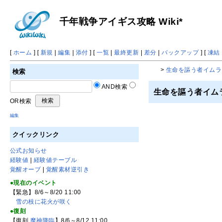
千年戦争アイギス攻略 Wiki*
[
ホーム
] [
新規
|
編集
|
添付
] [
一覧
|
最終更新
|
差分
|
バックアップ
] [
凍結
>
生命を謳う者イムラ
検索
AND検索
生命を謳う者イムラ
OR検索
編集
クイックリンク
公式お知らせ
経験値
|
経験値テーブル
覚醒オーブ
|
覚醒素材逆引き
●現在のイベント
【緊急】8/6～8/20 11:00
雪の枝に花火が咲く
●復刻
【復刻
魔神降臨
】8/6～8/12 11:00