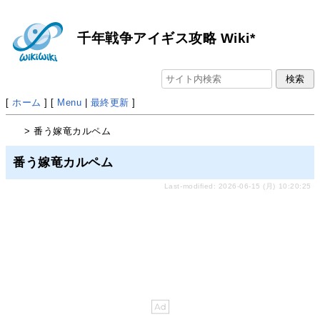
千年戦争アイギス攻略 Wiki*
[
ホーム
] [
Menu
|
最終更新
]
> 番う嫁竜カルペム
番う嫁竜カルペム
Last-modified: 2026-06-15 (月) 10:20:25