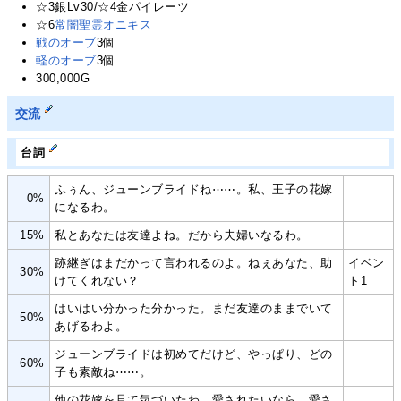
☆3銀Lv30/☆4金パイレーツ
☆6
常闇聖霊オニキス
戦のオーブ
3個
軽のオーブ
3個
300,000G
交流
台詞
ふぅん、ジューンブライドね⋯⋯。私、王子の花嫁
0%
になるわ。
15%
私とあなたは友達よね。だから夫婦いなるわ。
跡継ぎはまだかって言われるのよ。ねぇあなた、助
イベン
30%
けてくれない？
ト1
はいはい分かった分かった。まだ友達のままでいて
50%
あげるわよ。
ジューンブライドは初めてだけど、やっぱり、どの
60%
子も素敵ね⋯⋯。
他の花嫁を見て気づいたわ。愛されたいなら、愛さ