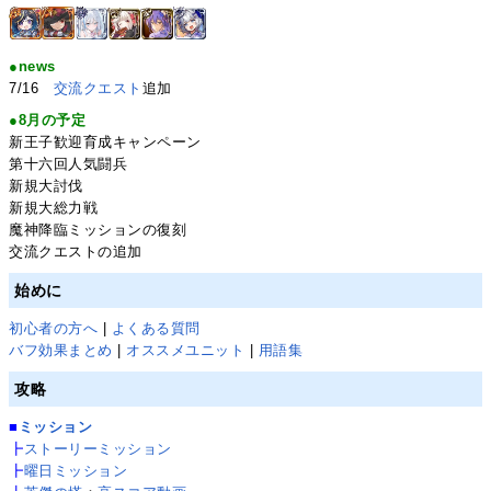
●news
7/16
交流クエスト
追加
●8月の予定
新王子歓迎育成キャンペーン
第十六回人気闘兵
新規大討伐
新規大総力戦
魔神降臨ミッションの復刻
交流クエストの追加
始めに
初心者の方へ
|
よくある質問
バフ効果まとめ
|
オススメユニット
|
用語集
攻略
■
ミッション
┣
ストーリーミッション
┣
曜日ミッション