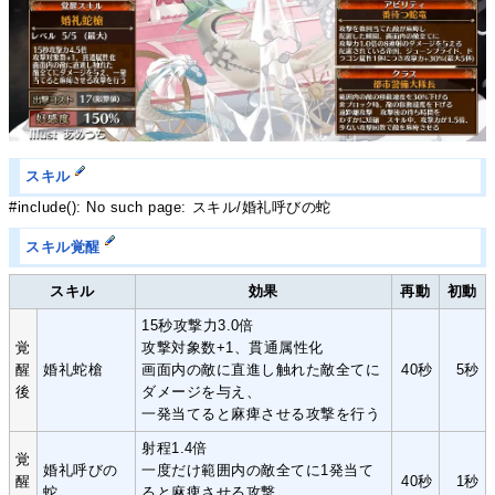
スキル
#include(): No such page: スキル/婚礼呼びの蛇
スキル覚醒
スキル
効果
再動
初動
15秒攻撃力3.0倍
覚
攻撃対象数+1、貫通属性化
醒
婚礼蛇槍
画面内の敵に直進し触れた敵全てに
40秒
5秒
後
ダメージを与え、
一発当てると麻痺させる攻撃を行う
射程1.4倍
覚
婚礼呼びの
一度だけ範囲内の敵全てに1発当て
醒
40秒
1秒
蛇
ると麻痺させる攻撃