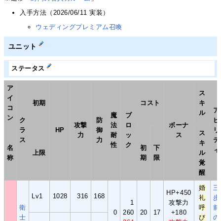
入手方法（2026/06/11 実装）
ウェディングプレミアム召喚
ユニット
ステータス
ア
ス
イ
初期
コスト
キ
コ
ア
ル
魔
ブ
ン
ク
防
ビ
攻撃
法
ロ
ボーナ
ラ
HP
御
リ
ス
力
耐
ッ
ス
ス
力
テ
キ
性
ク
名
初
下
ィ
上限
ル
称
期
限
覚
醒
婚
三
HP+450
Lv1
1028
316
168
礼
歩
1
攻撃力
衛
呼
前
0
260
20
17
+180
士
び
の