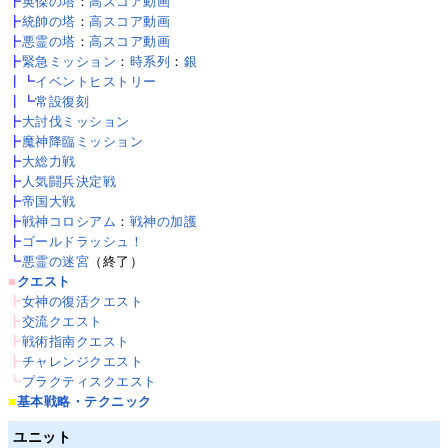
┣
英傑の塔
：
高スコア動画
┣
統帥の塔
：
高スコア動画
┣
悪霊の塔
：
高スコア動画
┣
緊急ミッション
：
時系列
：
銀
┃┗
イベントヒストリー
┃┗
常設復刻
┣
大討伐ミッション
┣
魔神降臨ミッション
┣
大総力戦
┣
人気闘兵決定戦
┣
帝国大戦
┣
戦神コロシアム
：
戦神の加護
┣
ゴールドラッシュ！
┗
悪霊の迷宮
（終了）
■
クエスト
┣
女神の復活クエスト
┣
交流クエスト
┣
戦術指南クエスト
┣
チャレンジクエスト
┗
プラクティスクエスト
■
基本戦略・テクニック
ユニット