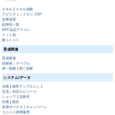
スキル
|
スキル覚醒
アビリティ
：
ドロップUP
攻撃速度
絵師別一覧
NPC会話アイコン
ドット絵
敵ユニット
育成関連
育成要素
経験値
：
テーブル
第一覚醒
|
第二覚醒
システム/データ
召喚
|
確率アップユニット
交流
：
特別エピソード
ショップ
|
交換所
任務
|
殿堂
各種ボーナス | キャンペーン
ユニット調整履歴