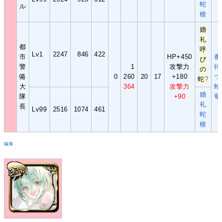
蛇
ル
槍
婚
礼
都
呼
Lv1
2247
846
422
市
HP+450
番
び
警
1
攻撃力
待
の
備
0
260
20
17
+180
つ
蛇
?
大
364
攻撃力
蛇
婚
隊
+90
竜
礼
長
Lv99
2516
1074
461
蛇
槍
編集