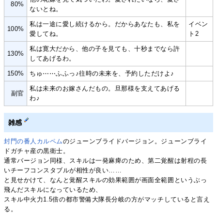
80%
ないとね。
私は一途に愛し続けるから。だからあなたも、私を
イベン
100%
愛してね。
ト2
私は寛大だから、他の子を見ても、十秒までなら許
130%
してあげるわ。
150%
ちゅ⋯⋯ふふっ♪往時の未来を、予約しただけよ♪
私は未来のお嫁さんだもの。旦那様を支えてあげる
副官
わ♪
雑感
封門の番人カルペム
のジューンブライドバージョン。ジューンブライ
ドガチャ産の黒衛士。
通常バージョン同様、スキルは一発麻痺のため、第二覚醒は射程の長
いチーフコンスタブルが相性が良い……
と見せかけて、なんと覚醒スキルの効果範囲が画面全範囲というぶっ
飛んだスキルになっているため、
スキル中火力1.5倍の都市警備大隊長分岐の方がマッチしていると言え
る。