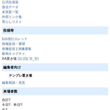
公式生放送
過去データ
未実装一覧
外部リンク集
荒らしリスト
投稿等
5ch現行スレッド
情報提供・要望
画像提供
|
画像募集
動画キャプチャ
AA置き場
(1)
(2)
( 廿_廿)
編集者向け
テンプレ置き場
編集相談・意見
来場者数
合計
?
今日
?
昨日
?
今
?