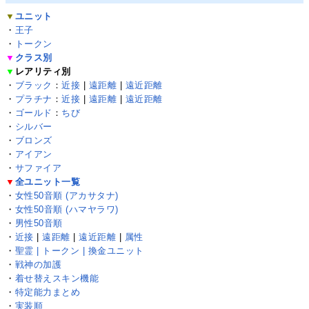
▼
ユニット
・
王子
・
トークン
▼
クラス別
▼
レアリティ別
・
ブラック
：
近接
|
遠距離
|
遠近距離
・
プラチナ
：
近接
|
遠距離
|
遠近距離
・
ゴールド
：
ちび
・
シルバー
・
ブロンズ
・
アイアン
・
サファイア
▼
全ユニット一覧
・
女性50音順 (アカサタナ)
・
女性50音順 (ハマヤラワ)
・
男性50音順
・
近接
|
遠距離
|
遠近距離
|
属性
・
聖霊 | トークン | 換金ユニット
・
戦神の加護
・
着せ替えスキン機能
・
特定能力まとめ
・
実装順