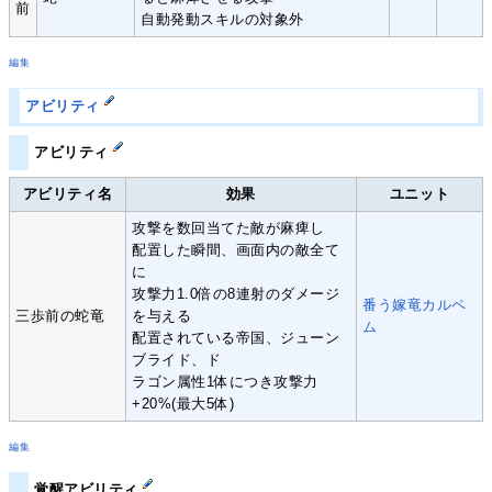
前
自動発動スキルの対象外
編集
アビリティ
アビリティ
アビリティ名
効果
ユニット
攻撃を数回当てた敵が麻痺し
配置した瞬間、画面内の敵全て
に
攻撃力1.0倍の8連射のダメージ
番う嫁竜カルペ
三歩前の蛇竜
を与える
ム
配置されている帝国、ジューン
ブライド、ド
ラゴン属性1体につき攻撃力
+20%(最大5体)
編集
覚醒アビリティ