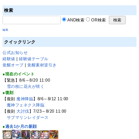
検索
AND検索
OR検索
編集
クイックリンク
公式お知らせ
経験値
|
経験値テーブル
覚醒オーブ
|
覚醒素材逆引き
●現在のイベント
【緊急】8/6～8/20 11:00
雪の枝に花火が咲く
●復刻
【復刻
魔神降臨
】8/6～8/12 11:00
魔神フェネクス降臨
【復刻
大討伐
】7/23～8/20 11:00
サブマリンレイダース
●
過去1か月の新顔