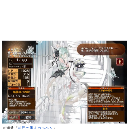
※通常「
封門の番人カルペム
」