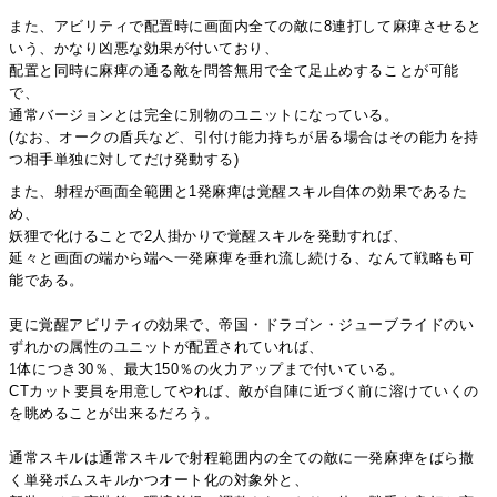
また、アビリティで配置時に画面内全ての敵に8連打して麻痺させると
いう、かなり凶悪な効果が付いており、
配置と同時に麻痺の通る敵を問答無用で全て足止めすることが可能
で、
通常バージョンとは完全に別物のユニットになっている。
(なお、オークの盾兵など、引付け能力持ちが居る場合はその能力を持
つ相手単独に対してだけ発動する)
また、射程が画面全範囲と1発麻痺は覚醒スキル自体の効果であるた
め、
妖狸で化けることで2人掛かりで覚醒スキルを発動すれば、
延々と画面の端から端へ一発麻痺を垂れ流し続ける、なんて戦略も可
能である。
更に覚醒アビリティの効果で、帝国・ドラゴン・ジューブライドのい
ずれかの属性のユニットが配置されていれば、
1体につき30％、最大150％の火力アップまで付いている。
CTカット要員を用意してやれば、敵が自陣に近づく前に溶けていくの
を眺めることが出来るだろう。
通常スキルは通常スキルで射程範囲内の全ての敵に一発麻痺をばら撒
く単発ボムスキルかつオート化の対象外と、