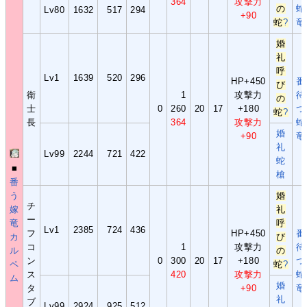
364
攻撃力
の
蛇
Lv80
1632
517
294
+90
蛇
?
竜
婚
礼
呼
Lv1
1639
520
296
HP+450
番
び
衛
1
攻撃力
待
の
士
0
260
20
17
+180
つ
蛇
?
長
364
攻撃力
蛇
婚
+90
竜
礼
Lv99
2244
721
422
蛇
■
槍
番
う
婚
チ
嫁
礼
ー
竜
呼
Lv1
2385
724
436
フ
HP+450
番
カ
び
コ
1
攻撃力
待
ル
の
ン
0
300
20
17
+180
つ
ペ
蛇
?
ス
420
攻撃力
蛇
ム
婚
タ
+90
竜
礼
ブ
Lv99
2924
925
512