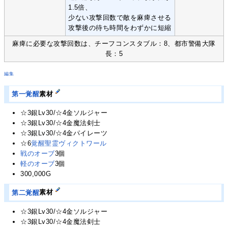
1.5倍、
少ない攻撃回数で敵を麻痺させる
攻撃後の待ち時間をわずかに短縮
麻痺に必要な攻撃回数は、チーフコンスタブル：8、都市警備大隊
長：5
編集
第一覚醒
素材
☆3銀Lv30/☆4金ソルジャー
☆3銀Lv30/☆4金魔法剣士
☆3銀Lv30/☆4金パイレーツ
☆6
覚醒聖霊ヴィクトワール
戦のオーブ
3個
軽のオーブ
3個
300,000G
第二覚醒
素材
☆3銀Lv30/☆4金ソルジャー
☆3銀Lv30/☆4金魔法剣士