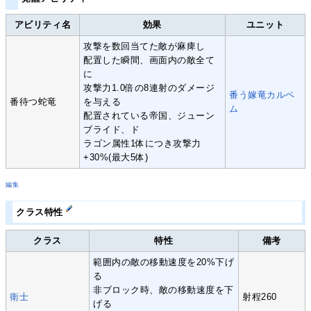
アビリティ名
効果
ユニット
攻撃を数回当てた敵が麻痺し
配置した瞬間、画面内の敵全て
に
攻撃力1.0倍の8連射のダメージ
番う嫁竜カルペ
番待つ蛇竜
を与える
ム
配置されている帝国、ジューン
ブライド、ド
ラゴン属性1体につき攻撃力
+30%(最大5体)
編集
クラス特性
クラス
特性
備考
範囲内の敵の移動速度を20%下げ
る
非ブロック時、敵の移動速度を下
衛士
射程260
げる