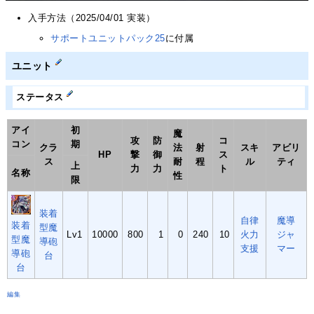
入手方法（2025/04/01 実装）
サポートユニットパック25
に付属
ユニット
ステータス
アイ
初
魔
攻
防
コ
コン
期
クラ
法
射
スキ
アビリ
HP
撃
御
ス
ス
耐
程
ル
ティ
上
力
力
ト
名称
性
限
装着
自律
魔導
装着
型魔
Lv1
10000
800
1
0
240
10
火力
ジャ
型魔
導砲
支援
マー
導砲
台
台
編集