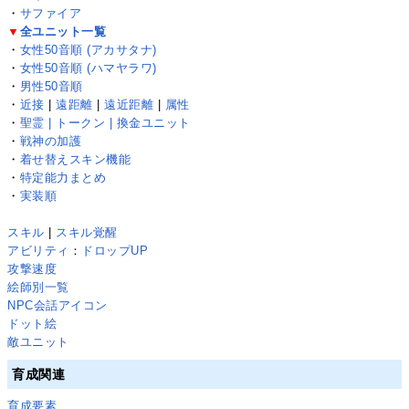
・
サファイア
▼
全ユニット一覧
・
女性50音順 (アカサタナ)
・
女性50音順 (ハマヤラワ)
・
男性50音順
・
近接
|
遠距離
|
遠近距離
|
属性
・
聖霊 | トークン | 換金ユニット
・
戦神の加護
・
着せ替えスキン機能
・
特定能力まとめ
・
実装順
スキル
|
スキル覚醒
アビリティ
：
ドロップUP
攻撃速度
絵師別一覧
NPC会話アイコン
ドット絵
敵ユニット
育成関連
育成要素