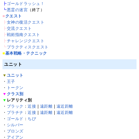
┣
ゴールドラッシュ！
┗
悪霊の迷宮
（終了）
■
クエスト
┣
女神の復活クエスト
┣
交流クエスト
┣
戦術指南クエスト
┣
チャレンジクエスト
┗
プラクティスクエスト
■
基本戦略・テクニック
ユニット
▼
ユニット
・
王子
・
トークン
▼
クラス別
▼
レアリティ別
・
ブラック
：
近接
|
遠距離
|
遠近距離
・
プラチナ
：
近接
|
遠距離
|
遠近距離
・
ゴールド
：
ちび
・
シルバー
・
ブロンズ
・
アイアン