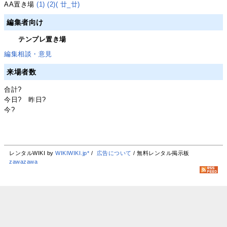
AA置き場
(1)
(2)
( 廿_廿)
編集者向け
テンプレ置き場
編集相談・意見
来場者数
合計
?
今日
?
昨日
?
今
?
レンタルWIKI by
WIKIWIKI.jp*
/
広告について
/ 無料レンタル掲示板
zawazawa