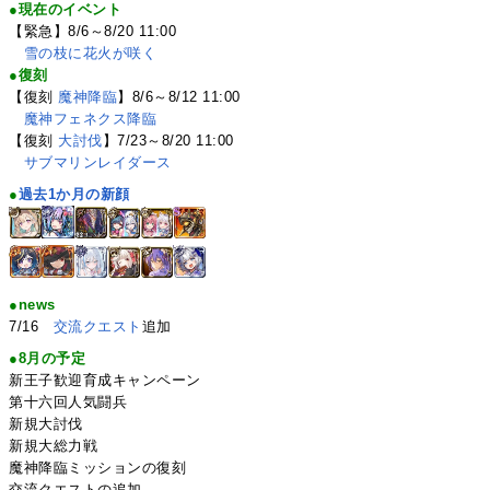
●現在のイベント
【緊急】8/6～8/20 11:00
雪の枝に花火が咲く
●復刻
【復刻
魔神降臨
】8/6～8/12 11:00
魔神フェネクス降臨
【復刻
大討伐
】7/23～8/20 11:00
サブマリンレイダース
●
過去1か月の新顔
●news
7/16
交流クエスト
追加
●8月の予定
新王子歓迎育成キャンペーン
第十六回人気闘兵
新規大討伐
新規大総力戦
魔神降臨ミッションの復刻
交流クエストの追加