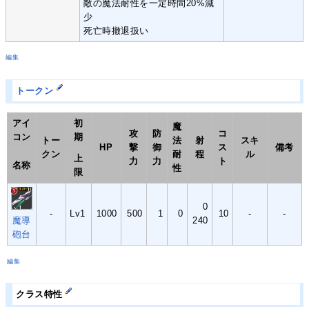
敵の魔法耐性を一定時間20%減
少
死亡時撤退扱い
編集
トークン
アイ
初
魔
攻
防
コ
コン
期
トー
法
射
スキ
HP
撃
御
ス
備考
クン
耐
程
ル
上
力
力
ト
名称
性
限
0
-
Lv1
1000
500
1
0
10
-
-
魔導
240
砲台
編集
クラス特性