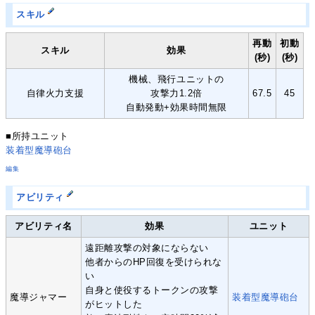
スキル
再動
初動
スキル
効果
(秒)
(秒)
機械、飛行ユニットの
自律火力支援
攻撃力1.2倍
67.5
45
自動発動+効果時間無限
■所持ユニット
装着型魔導砲台
編集
アビリティ
アビリティ名
効果
ユニット
遠距離攻撃の対象にならない
他者からのHP回復を受けられな
い
自身と使役するトークンの攻撃
魔導ジャマー
装着型魔導砲台
がヒットした