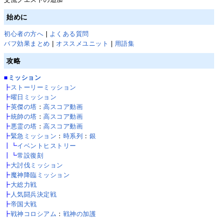
始めに
初心者の方へ
|
よくある質問
バフ効果まとめ
|
オススメユニット
|
用語集
攻略
■
ミッション
┣
ストーリーミッション
┣
曜日ミッション
┣
英傑の塔
：
高スコア動画
┣
統帥の塔
：
高スコア動画
┣
悪霊の塔
：
高スコア動画
┣
緊急ミッション
：
時系列
：
銀
┃┗
イベントヒストリー
┃┗
常設復刻
┣
大討伐ミッション
┣
魔神降臨ミッション
┣
大総力戦
┣
人気闘兵決定戦
┣
帝国大戦
┣
戦神コロシアム
：
戦神の加護