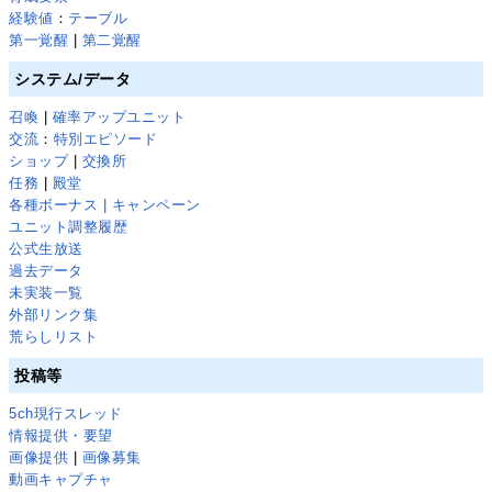
経験値
：
テーブル
第一覚醒
|
第二覚醒
システム/データ
召喚
|
確率アップユニット
交流
：
特別エピソード
ショップ
|
交換所
任務
|
殿堂
各種ボーナス | キャンペーン
ユニット調整履歴
公式生放送
過去データ
未実装一覧
外部リンク集
荒らしリスト
投稿等
5ch現行スレッド
情報提供・要望
画像提供
|
画像募集
動画キャプチャ