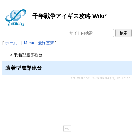
千年戦争アイギス攻略 Wiki*
[
ホーム
] [
Menu
|
最終更新
]
> 装着型魔導砲台
装着型魔導砲台
Last-modified: 2026-05-03 (日) 16:17:57