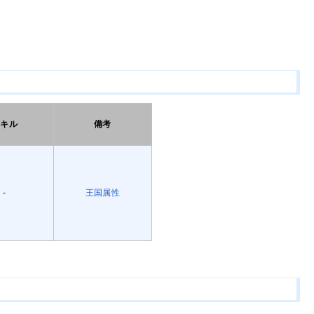
スキル
備考
-
王国属性