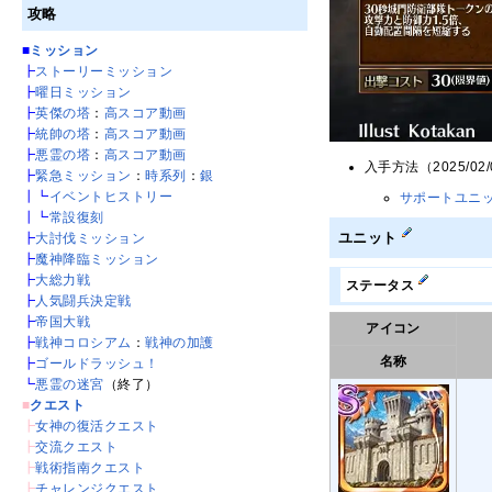
攻略
■
ミッション
┣
ストーリーミッション
┣
曜日ミッション
┣
英傑の塔
：
高スコア動画
┣
統帥の塔
：
高スコア動画
┣
悪霊の塔
：
高スコア動画
入手方法（2025/02
┣
緊急ミッション
：
時系列
：
銀
┃┗
イベントヒストリー
サポートユニッ
┃┗
常設復刻
ユニット
┣
大討伐ミッション
┣
魔神降臨ミッション
┣
大総力戦
ステータス
┣
人気闘兵決定戦
┣
帝国大戦
アイコン
┣
戦神コロシアム
：
戦神の加護
名称
┣
ゴールドラッシュ！
┗
悪霊の迷宮
（終了）
■
クエスト
┣
女神の復活クエスト
┣
交流クエスト
┣
戦術指南クエスト
┣
チャレンジクエスト