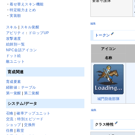
要塞守護隊
・
着せ替えスキン機能
・
特定能力まとめ
・
実装順
編集
スキル
|
スキル覚醒
アビリティ
：
ドロップUP
トークン
攻撃速度
絵師別一覧
アイコン
NPC会話アイコン
ドット絵
名称
敵ユニット
育成関連
育成要素
経験値
：
テーブル
第一覚醒
|
第二覚醒
城門防衛部隊
システム/データ
編集
召喚
|
確率アップユニット
交流
：
特別エピソード
クラス特性
ショップ
|
交換所
任務
|
殿堂