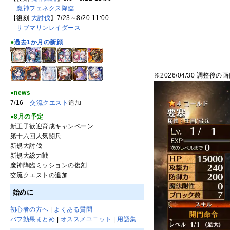
魔神フェネクス降臨
【復刻
大討伐
】7/23～8/20 11:00
サブマリンレイダース
●
過去1か月の新顔
※2026/04/30 調整後の
●news
7/16
交流クエスト
追加
●8月の予定
新王子歓迎育成キャンペーン
第十六回人気闘兵
新規大討伐
新規大総力戦
魔神降臨ミッションの復刻
交流クエストの追加
始めに
初心者の方へ
|
よくある質問
バフ効果まとめ
|
オススメユニット
|
用語集