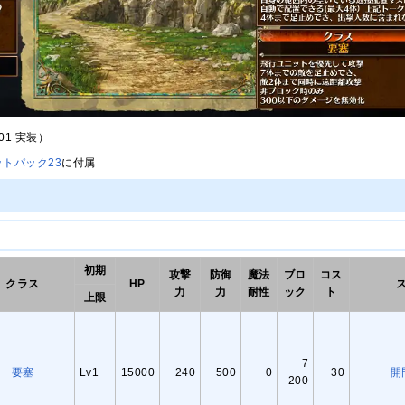
/01 実装）
トパック23
に付属
初期
攻撃
防御
魔法
ブロ
コス
クラス
HP
力
力
耐性
ック
ト
上限
7
要塞
Lv1
15000
240
500
0
30
開
200