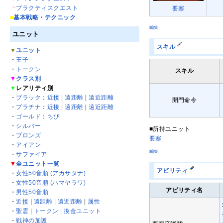
┗
プラクティスクエスト
要塞
■
基本戦略・テクニック
編集
ユニット
スキル
▼
ユニット
・
王子
・
トークン
スキル
▼
クラス別
▼
レアリティ別
・
ブラック
：
近接
|
遠距離
|
遠近距離
開門命令
・
プラチナ
：
近接
|
遠距離
|
遠近距離
・
ゴールド
：
ちび
・
シルバー
■所持ユニット
・
ブロンズ
要塞
・
アイアン
編集
・
サファイア
▼
全ユニット一覧
アビリティ
・
女性50音順 (アカサタナ)
・
女性50音順 (ハマヤラワ)
アビリティ名
・
男性50音順
・
近接
|
遠距離
|
遠近距離
|
属性
・
聖霊 | トークン | 換金ユニット
・
戦神の加護