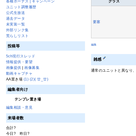
クラス
各種ボーナス | キャンペーン
ユニット調整履歴
公式生放送
過去データ
要塞
未実装一覧
外部リンク集
荒らしリスト
編集
投稿等
5ch現行スレッド
雑感
情報提供・要望
画像提供
|
画像募集
通常のユニットと異なり
動画キャプチャ
AA置き場
(1)
(2)
( 廿_廿)
編集者向け
テンプレ置き場
編集相談・意見
来場者数
合計
?
今日
?
昨日
?