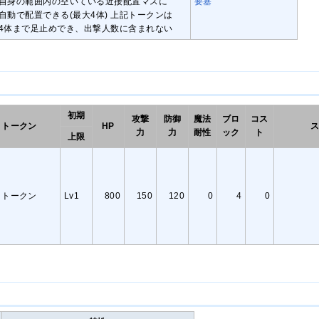
自身の範囲内の空いている近接配置マスに
要塞
自動で配置できる(最大4体) 上記トークンは
4体まで足止めでき、出撃人数に含まれない
初期
攻撃
防御
魔法
ブロ
コス
トークン
HP
力
力
耐性
ック
ト
上限
トークン
Lv1
800
150
120
0
4
0