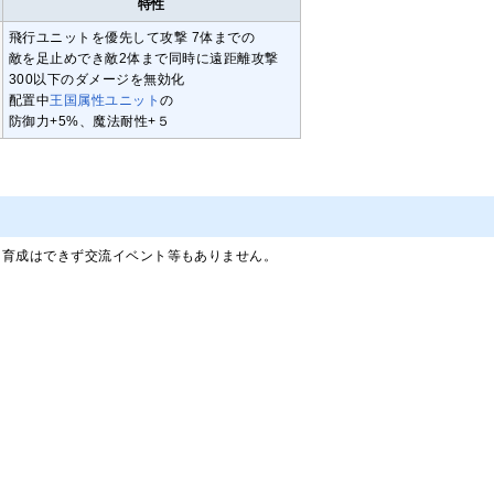
特性
飛行ユニットを優先して攻撃 7体までの
敵を足止めでき敵2体まで同時に遠距離攻撃
300以下のダメージを無効化
配置中
王国属性ユニット
の
防御力+5%、魔法耐性+５
、育成はできず交流イベント等もありません。