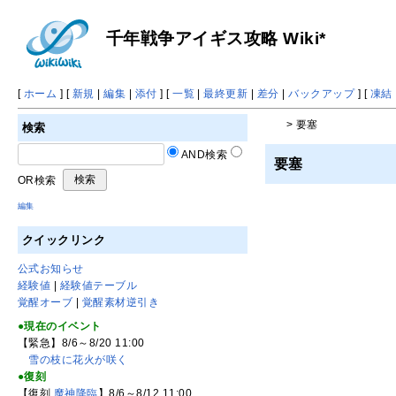
千年戦争アイギス攻略 Wiki*
[
ホーム
] [
新規
|
編集
|
添付
] [
一覧
|
最終更新
|
差分
|
バックアップ
] [
凍結
> 要塞
検索
AND検索
要塞
OR検索
編集
クイックリンク
公式お知らせ
経験値
|
経験値テーブル
覚醒オーブ
|
覚醒素材逆引き
●現在のイベント
【緊急】8/6～8/20 11:00
雪の枝に花火が咲く
●復刻
【復刻
魔神降臨
】8/6～8/12 11:00