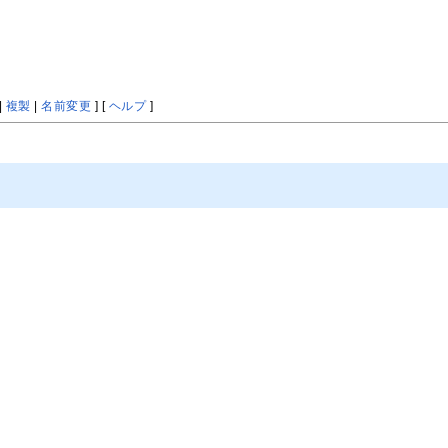
|
複製
|
名前変更
] [
ヘルプ
]