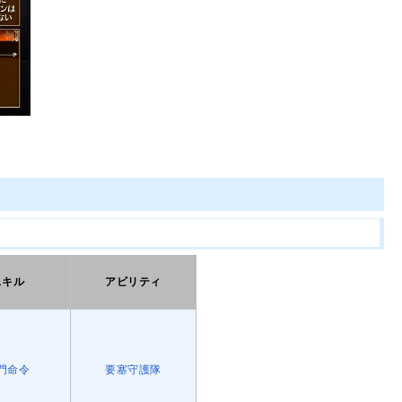
スキル
アビリティ
門命令
要塞守護隊