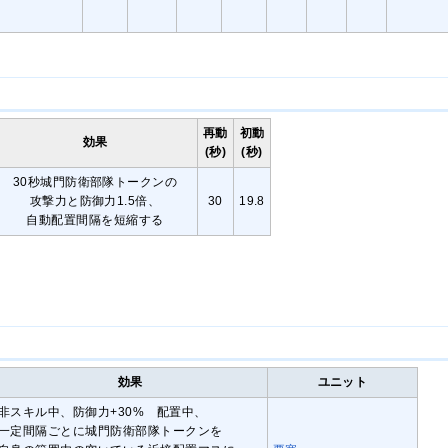
再動
初動
効果
(秒)
(秒)
30秒城門防衛部隊トークンの
攻撃力と防御力1.5倍、
30
19.8
自動配置間隔を短縮する
効果
ユニット
非スキル中、防御力+30% 配置中、
一定間隔ごとに城門防衛部隊トークンを