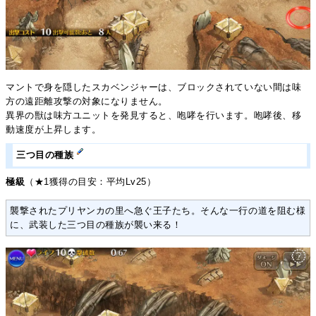
マントで身を隠したスカベンジャーは、ブロックされていない間は味
方の遠距離攻撃の対象になりません。
異界の獣は味方ユニットを発見すると、咆哮を行います。咆哮後、移
動速度が上昇します。
三つ目の種族
極級
（★1獲得の目安：平均Lv25）
襲撃されたプリヤンカの里へ急ぐ王子たち。そんな一行の道を阻む様
に、武装した三つ目の種族が襲い来る！