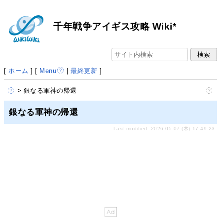
千年戦争アイギス攻略 Wiki*
[
ホーム
] [
Menu
|
最終更新
]
> 銀なる軍神の帰還
銀なる軍神の帰還
Last-modified: 2026-05-07 (木) 17:49:23