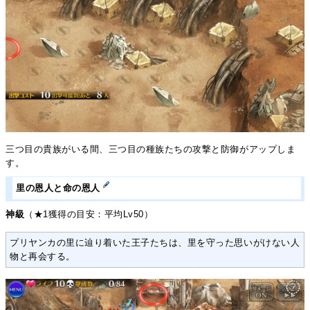
三つ目の貴族がいる間、三つ目の種族たちの攻撃と防御がアップしま
す。
里の恩人と命の恩人
神級
（★1獲得の目安：平均Lv50）
プリヤンカの里に辿り着いた王子たちは、里を守った思いがけない人
物と再会する。