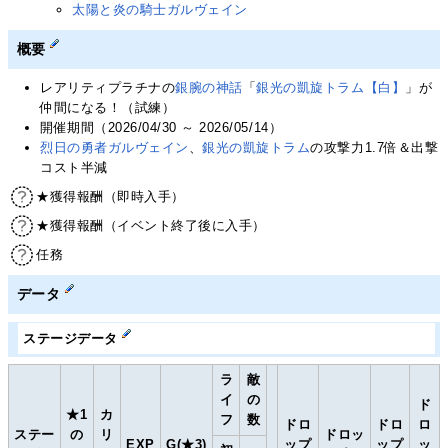
太陽と炎の騎士ガルヴェイン
概要
レアリティプラチナの
銀腕の神話
「
銀光の凱旋トラム【白】
」が
仲間になる！（試練）
開催期間（2026/04/30 ～ 2026/05/14）
烈日の勇者ガルヴェイン
、
銀光の凱旋トラム
の攻撃力1.7倍＆出撃
コスト半減
★獲得報酬（即時入手）
★獲得報酬（イベント終了後に入手）
任務
データ
ステージデータ
ラ
敵
イ
の
ド
★1
カ
フ
数
ドロ
ドロ
ロ
ステー
の
リ
ドロッ
EXP
G(★3)
ップ
ップ
ッ