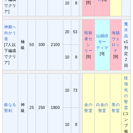
[8]
10
8
でクリ
ア]
魔
神殿へ
水
20
53
向かう
暗殺
海賊
山賊頭
晶
道
者セ
ヴェ
極
モー
x1
[7人以
50
300
2100
シ
ロッ
級
ティマ
判
下編成
リー
テ
[9]
定
でクリ
[9]
[9]
10
8
2
ア]
回
技
強
化
10
73
の
聖
銀なる
神
金の
白金の
黒の
25
250
1800
霊
聖剣
級
聖霊
聖霊
聖霊
(コ
ン
10
8
プ
報