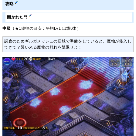
攻略
開かれた門
中級
（★1獲得の目安：平均Lv1 出撃8体）
調査のためギルガメッシュの居城で準備をしていると、魔物が侵入し
てきて？襲い来る魔物の群れを撃退せよ！