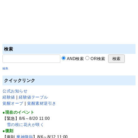
検索
AND検索
OR検索
編集
クイックリンク
公式お知らせ
経験値
|
経験値テーブル
覚醒オーブ
|
覚醒素材逆引き
●現在のイベント
【緊急】8/6～8/20 11:00
雪の枝に花火が咲く
●復刻
【復刻
魔神降臨
】8/6～8/12 11:00