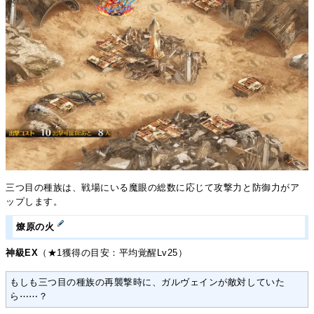
三つ目の種族は、戦場にいる魔眼の総数に応じて攻撃力と防御力がア
ップします。
燎原の火
神級EX
（★1獲得の目安：平均覚醒Lv25）
もしも三つ目の種族の再襲撃時に、ガルヴェインが敵対していた
ら⋯⋯？