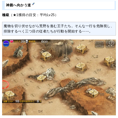
神殿へ向かう道
極級
（★1獲得の目安：平均Lv25）
魔物を切り伏せながら荒野を進む王子たち。そんな一行を危険視し、
排除するべく三つ目の従者たちが行動を開始する⋯⋯。