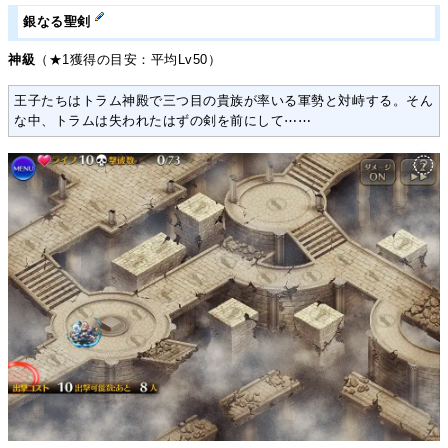
銀なる聖剣
神級
（★1獲得の目安：平均Lv50）
王子たちはトラム神殿で三つ目の貴族が率いる軍勢と対峙する。そん
な中、トラムは失われたはずの剣を前にして⋯⋯