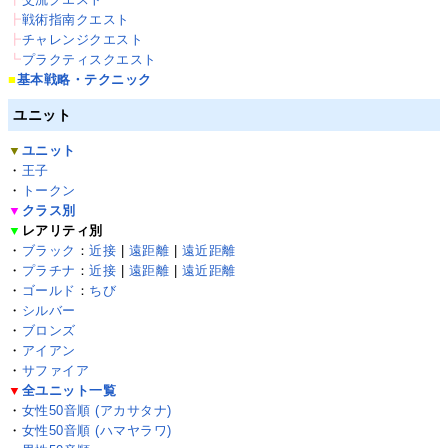
┣
戦術指南クエスト
┣
チャレンジクエスト
┗
プラクティスクエスト
■
基本戦略・テクニック
ユニット
▼
ユニット
・
王子
・
トークン
▼
クラス別
▼
レアリティ別
・
ブラック
：
近接
|
遠距離
|
遠近距離
・
プラチナ
：
近接
|
遠距離
|
遠近距離
・
ゴールド
：
ちび
・
シルバー
・
ブロンズ
・
アイアン
・
サファイア
▼
全ユニット一覧
・
女性50音順 (アカサタナ)
・
女性50音順 (ハマヤラワ)