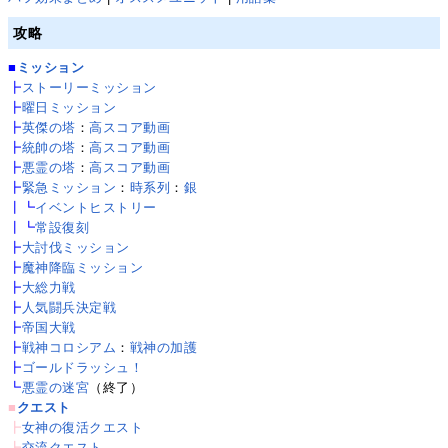
攻略
■
ミッション
┣
ストーリーミッション
┣
曜日ミッション
┣
英傑の塔
：
高スコア動画
┣
統帥の塔
：
高スコア動画
┣
悪霊の塔
：
高スコア動画
┣
緊急ミッション
：
時系列
：
銀
┃┗
イベントヒストリー
┃┗
常設復刻
┣
大討伐ミッション
┣
魔神降臨ミッション
┣
大総力戦
┣
人気闘兵決定戦
┣
帝国大戦
┣
戦神コロシアム
：
戦神の加護
┣
ゴールドラッシュ！
┗
悪霊の迷宮
（終了）
■
クエスト
┣
女神の復活クエスト
┣
交流クエスト