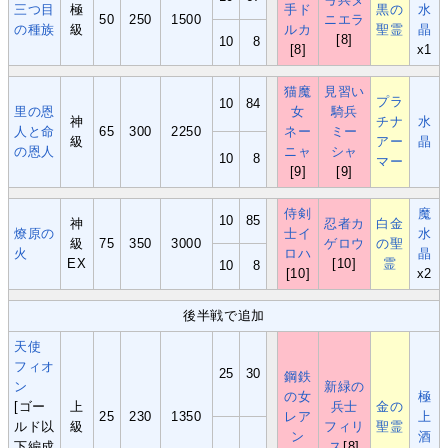
三つ目
極
手ド
黒の
水
50
250
1500
ニエラ
の種族
級
ルカ
聖霊
晶
[8]
10
8
[8]
x1
猫魔
見習い
プラ
10
84
里の恩
女
騎兵
神
チナ
水
人と命
65
300
2250
ネー
ミー
級
アー
晶
の恩人
ニャ
シャ
10
8
マー
[9]
[9]
侍剣
魔
10
85
神
忍者カ
白金
燎原の
士イ
水
級
75
350
3000
ゲロウ
の聖
火
ロハ
晶
EX
[10]
霊
10
8
[10]
x2
後半戦で追加
天使
フィオ
25
30
鋼鉄
ン
新緑の
の女
極
[ゴー
上
兵士
金の
25
230
1350
レア
上
ルド以
級
フィリ
聖霊
ン
酒
下編成
ス
[8]