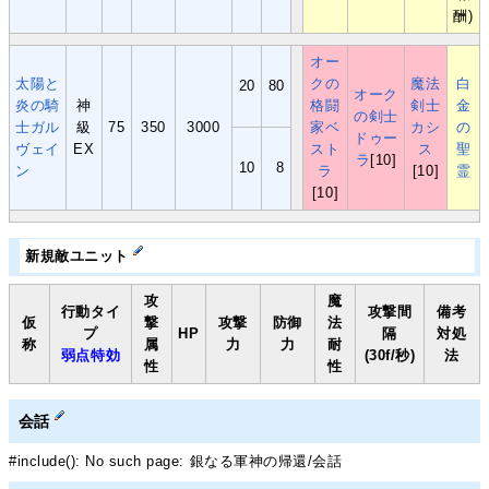
酬)
オー
太陽と
クの
魔法
白
20
80
オーク
炎の騎
神
格闘
剣士
金
の剣士
士ガル
級
75
350
3000
家ベ
カシ
の
ドゥー
ヴェイ
EX
スト
ス
聖
ラ
[10]
10
8
ン
ラ
[10]
霊
[10]
新規敵ユニット
攻
魔
行動タイ
攻撃間
備考
仮
撃
攻撃
防御
法
プ
HP
隔
対処
称
属
力
力
耐
弱点特効
(30f/秒)
法
性
性
会話
#include(): No such page: 銀なる軍神の帰還/会話