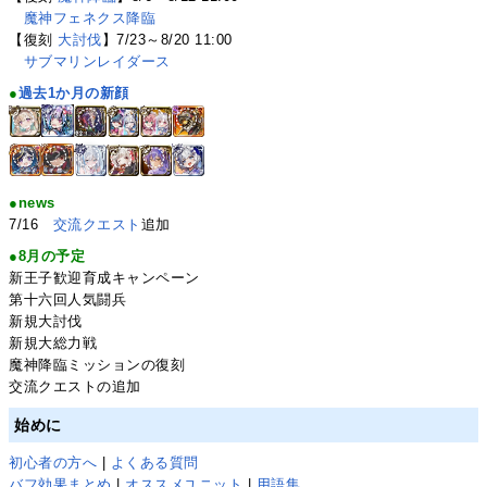
魔神フェネクス降臨
【復刻
大討伐
】7/23～8/20 11:00
サブマリンレイダース
●
過去1か月の新顔
●news
7/16
交流クエスト
追加
●8月の予定
新王子歓迎育成キャンペーン
第十六回人気闘兵
新規大討伐
新規大総力戦
魔神降臨ミッションの復刻
交流クエストの追加
始めに
初心者の方へ
|
よくある質問
バフ効果まとめ
|
オススメユニット
|
用語集