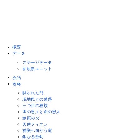
概要
データ
ステージデータ
新規敵ユニット
会話
攻略
開かれた門
現地民との遭遇
三つ目の種族
里の恩人と命の恩人
燎原の火
天使フィオン
神殿へ向かう道
銀なる聖剣