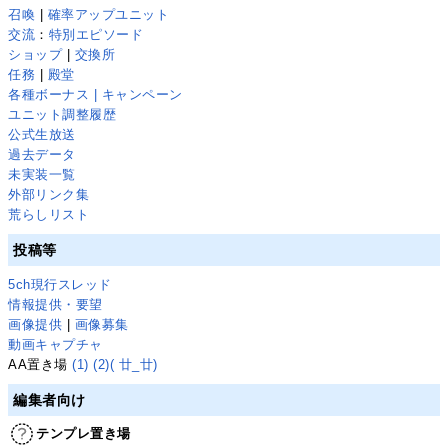
召喚
|
確率アップユニット
交流
：
特別エピソード
ショップ
|
交換所
任務
|
殿堂
各種ボーナス | キャンペーン
ユニット調整履歴
公式生放送
過去データ
未実装一覧
外部リンク集
荒らしリスト
投稿等
5ch現行スレッド
情報提供・要望
画像提供
|
画像募集
動画キャプチャ
AA置き場
(1)
(2)
( 廿_廿)
編集者向け
テンプレ置き場