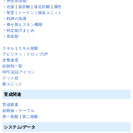
・
男性50音順
・
近接
|
遠距離
|
遠近距離
|
属性
・
聖霊 | トークン | 換金ユニット
・
戦神の加護
・
着せ替えスキン機能
・
特定能力まとめ
・
実装順
スキル
|
スキル覚醒
アビリティ
：
ドロップUP
攻撃速度
絵師別一覧
NPC会話アイコン
ドット絵
敵ユニット
育成関連
育成要素
経験値
：
テーブル
第一覚醒
|
第二覚醒
システム/データ