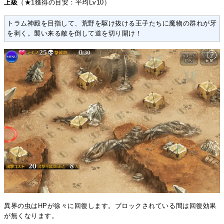
上級
（★1獲得の目安：平均Lv10）
トラム神殿を目指して、荒野を駆け抜ける王子たちに魔物の群れが牙
を剥く。襲い来る敵を倒して道を切り開け！
異界の虫はHPが徐々に回復します。ブロックされている間は回復効果
が無くなります。