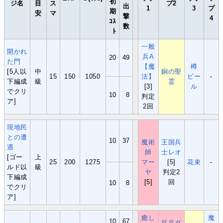
初
ジ名
目
ス
プ2
出
1
3
プ
期
安
マ
撃
4
ｺｽ
数
ﾄ
一般
開かれ
兵A
20
49
た門
【魔
樽
[5人以
中
銅の聖
15
150
1050
法】
ビー
-
下編成
級
霊
[3]
ル
でクリ
10
8
判定
ア]
2回
現地民
との遭
10
37
魔術
王国兵
遇
師
士レオ
[ゴー
上
25
200
1275
マー
[5]
花束
-
ルド以
級
ヤ
判定2
下編成
[5]
回
10
8
でクリ
ア]
癒し
魔
10
67
弓兵ダ