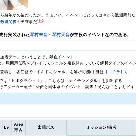
ら幾年かの後だったか。まぁいい、イベントにとっては今から数週間前だ
*1
*2
、
数週間後
の出来事だ
先行実装された
琴村朱音
・
琴村天音
が主役のイベントなのである。
献血者デー」ということで、献血イベント
と、周回用任務をプレイしてシェルを複数開封していく解析タイプのイベ
が登場し、各任務で「ドキドキシェル」を解析可能(中身は
【コチラ】
)。
では「ヒポクラシェル」。こちらは「ナイチンメダル」を排出する。
行アタッカー薫子！外伝と同体系のイベント。調査？そんなことよりドキ
Area
Lv.
出現ボス
ミッション/備考
弱点