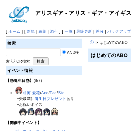
アリスギア - アリス・ギア・アイギス 攻
[
ホーム
] [
新規
|
編集
|
添付
] [
一覧
|
最終更新
|
差分
|
バックアッ
> はじめてのABO
検索
AND検
はじめてのABO
索
OR検索
イベント情報
【🎂誕生日🎂】
(8/7)
相河 愛花
/
Ano
/
Fac
/
Ste
┗受取箱に
誕生日プレゼント
あり
┗お祝いボイス
【開催中イベント】