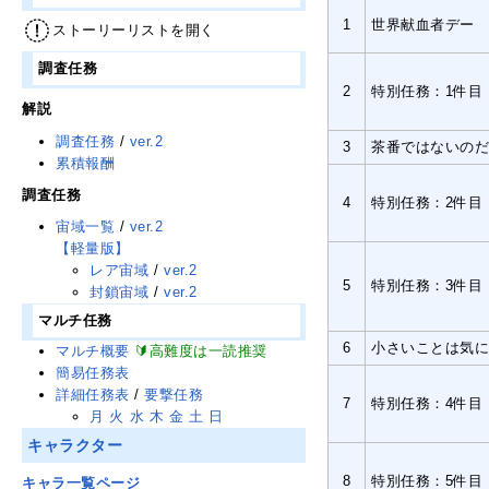
1
世界献血者デー
ストーリーリストを開く
調査任務
2
特別任務：1件目
解説
調査任務
/
ver.2
3
茶番ではないの
累積報酬
調査任務
4
特別任務：2件目
宙域一覧
/
ver.2
【軽量版】
レア宙域
/
ver.2
5
特別任務：3件目
封鎖宙域
/
ver.2
マルチ任務
6
小さいことは気
マルチ概要
🔰高難度は一読推奨
簡易任務表
詳細任務表
/
要撃任務
7
特別任務：4件目
月
火
水
木
金
土
日
キャラクター
8
特別任務：5件目
キャラ一覧ページ