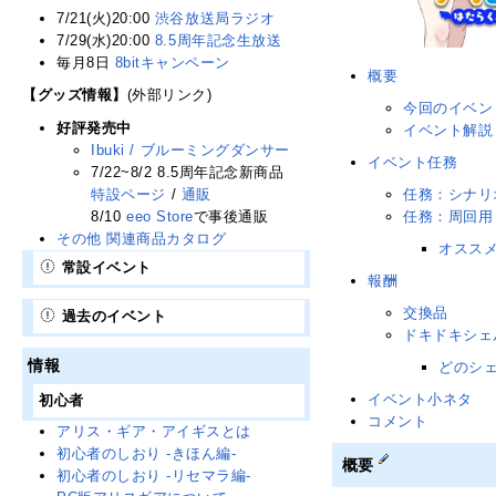
7/21(火)20:00
渋谷放送局ラジオ
7/29(水)20:00
8.5周年記念生放送
毎月8日
8bitキャンペーン
概要
【グッズ情報】
(外部リンク)
今回のイベン
好評発売中
イベント解説
Ibuki / ブルーミングダンサー
イベント任務
7/22~8/2 8.5周年記念新商品
特設ページ
/
通販
任務：シナリ
8/10
eeo Store
で事後通販
任務：周回用
その他 関連商品カタログ
オスス
常設イベント
報酬
交換品
過去のイベント
ドキドキシェ
情報
どのシ
イベント小ネタ
初心者
コメント
アリス・ギア・アイギスとは
初心者のしおり -きほん編-
概要
初心者のしおり -リセマラ編-