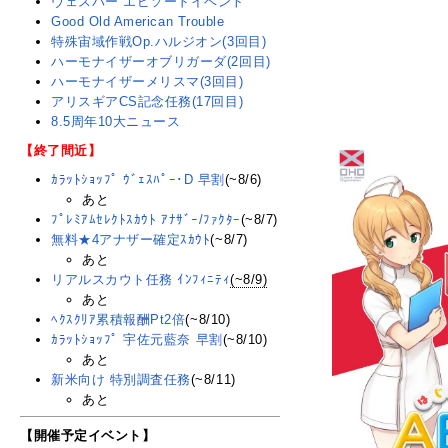
ヴェスパー エピソードイベント
Good Old American Trouble
特殊宙域作戦Op.ハルジオン(3回目)
ハーモナイザーオブリガーダ(2回目)
ハーモナイザーメリスマ(3回目)
アリスギアCS記念任務(17回目)
8.5周年10大ニュース
【終了間近】
ｶﾗｯﾄｼｮｯﾌﾟ ｳﾞｪｽﾊﾟｰ･D 早割
(~8/6)
あと
ﾌﾟﾚﾐｱﾑｾﾚｸﾄｽｶｳﾄ ｱﾅｻﾞｰ/ﾌｧｸﾀｰ
(~8/7)
無料★4アナザー確定ｽｶｳﾄ
(~8/7)
あと
リアルスカウト任務 ｲﾝﾌｨﾆﾃｨ
(~8/9)
あと
ﾍｸｽｸﾘｱ累積報酬Pt2倍
(~8/10)
ｶﾗｯﾄｼｮｯﾌﾟ 宇佐元藍奈 早割
(~8/10)
あと
新米向け 特別調査任務
(~8/11)
あと
【開催予定イベント】