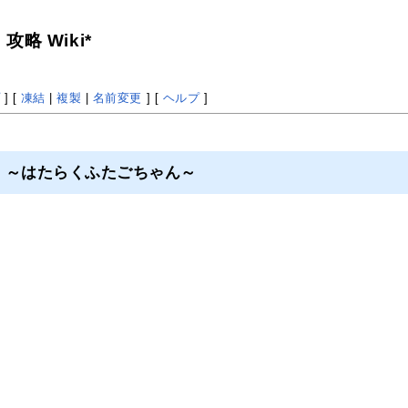
略 Wiki*
プ
] [
凍結
|
複製
|
名前変更
] [
ヘルプ
]
 ～はたらくふたごちゃん～