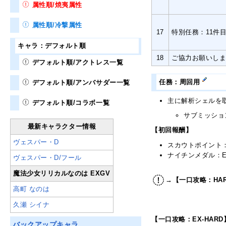
属性順/焼夷属性
属性順/冷撃属性
17
特別任務：11件
キャラ：デフォルト順
18
ご協力お願いし
デフォルト順/アクトレス一覧
任務：周回用
デフォルト順/アンバサダー一覧
主に解析シェルを
デフォルト順/コラボ一覧
サブミッショ
最新キャラクター情報
【初回報酬】
ヴェスパー・D
スカウトポイント
ナイチンメダル：EX-H
ヴェスパー・D/フール
魔法少女リリカルなのは EXGV
→【一口攻略：HA
高町 なのは
久瀬 シイナ
【一口攻略：EX-HARD
バックアップキャラ