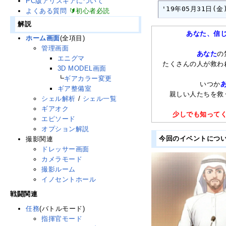
PC版アリスギアについて
'19年05月31日(金)
よくある質問
🔰初心者必読
解説
あなた、信
ホーム画面
(全項目)
管理画面
あなた
の
エニグマ
たくさんの人が救わ
3D MODEL画面
┗
ギアカラー変更
いつか
ギア整備室
親しい人たちを救
シェル解析
/
シェル一覧
ギアオク
少しでも知って
エピソード
オプション解説
今回のイベントにつ
撮影関連
ドレッサー画面
カメラモード
撮影ルーム
イノセントホール
戦闘関連
任務
(バトルモード)
指揮官モード