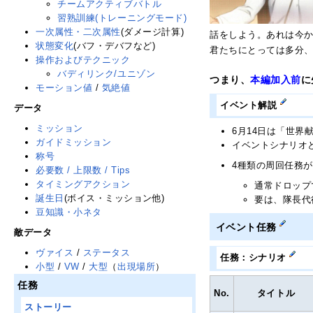
チームアクティブバトル
習熟訓練(トレーニングモード)
一次属性・二次属性
(ダメージ計算)
話をしよう。あれは今か
状態変化
(バフ・デバフなど)
君たちにとっては多分
操作およびテクニック
バディリンク/ユニゾン
つまり、
本編加入前
に
モーション値
/
気絶値
イベント解説
データ
ミッション
6月14日は「世界
ガイドミッション
イベントシナリオ
称号
4種類の周回任務
必要数 / 上限数 / Tips
タイミングアクション
通常ドロップ
誕生日
(ボイス・ミッション他)
要は、隊長代
豆知識・小ネタ
イベント任務
敵データ
ヴァイス
/
ステータス
任務：シナリオ
小型
/
VW
/
大型
（
出現場所
）
任務
No.
タイトル
ストーリー