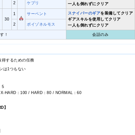
2
ケプリ
一人も倒れずにクリア
スナイパーのギア
を装備してクリア
1
サーペント
目
30
ギアスキルを使用してクリア
2
ポイゾネルモス
一人も倒れずにクリア
ます！
会話のみ
取得するための任務
ンは1つもない
：5
ARD：100 / HARD：80 / NORMAL：60
RD】
】