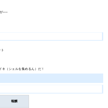
が──
ント
ドキ（シェルを集めるん）だ！
報酬