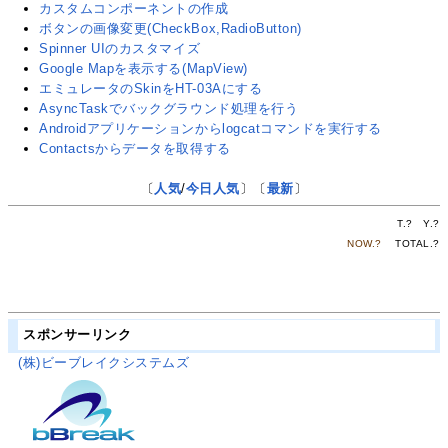
カスタムコンポーネントの作成
ボタンの画像変更(CheckBox,RadioButton)
Spinner UIのカスタマイズ
Google Mapを表示する(MapView)
エミュレータのSkinをHT-03Aにする
AsyncTaskでバックグラウンド処理を行う
Androidアプリケーションからlogcatコマンドを実行する
Contactsからデータを取得する
〔
人気
/
今日人気
〕〔
最新
〕
T.
?
Y.
?
NOW.
?
TOTAL.
?
スポンサーリンク
(株)ビーブレイクシステムズ