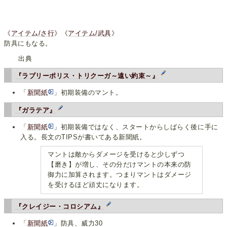
《
アイテム/さ行
》《
アイテム/武具
》
防具にもなる。
出典
『ラブリーポリス・トリクーガ～遠い約束～』
「
新聞紙
」初期装備のマント。
『ガラテア』
「
新聞紙
」初期装備ではなく、スタートからしばらく後に手に
入る。長文のTIPSが書いてある新聞紙。
マントは敵からダメージを受けると少しずつ
【磨き】が増し、その分だけマントの本来の防
御力に加算されます。つまりマントはダメージ
を受けるほど頑丈になります。
『クレイジー・コロシアム』
「
新聞紙
」防具、威力30