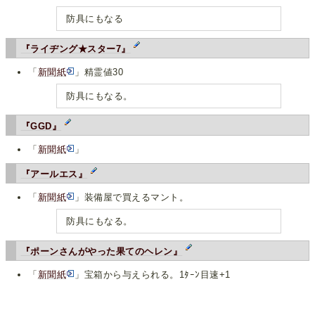
防具にもなる
『ライヂング★スター7』
「
新聞紙
」精霊値30
防具にもなる。
『GGD』
「
新聞紙
」
『アールエス』
「
新聞紙
」装備屋で買えるマント。
防具にもなる。
『ポーンさんがやった果てのヘレン』
「
新聞紙
」宝箱から与えられる。1ﾀｰﾝ目速+1