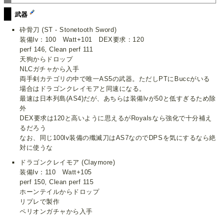
武器
砕骨刀 (ST - Stonetooth Sword)
装備lv：100 Watt+101 DEX要求：120
perf 146, Clean perf 111
天狗からドロップ
NLCガチャから入手
両手剣カテゴリの中で唯一AS5の武器。ただしPTにBuccがいる
場合はドラゴンクレイモアと同速になる。
最速は日本列島(AS4)だが、あちらは装備lvが50と低すぎるため除
外
DEX要求は120と高いように思えるがRoyalsなら強化で十分補え
るだろう
なお、同じ100lv装備の殲滅刀はAS7なのでDPSを気にするなら絶
対に使うな
ドラゴンクレイモア (Claymore)
装備lv：110 Watt+105
perf 150, Clean perf 115
ホーンテイルからドロップ
リプレで製作
ペリオンガチャから入手