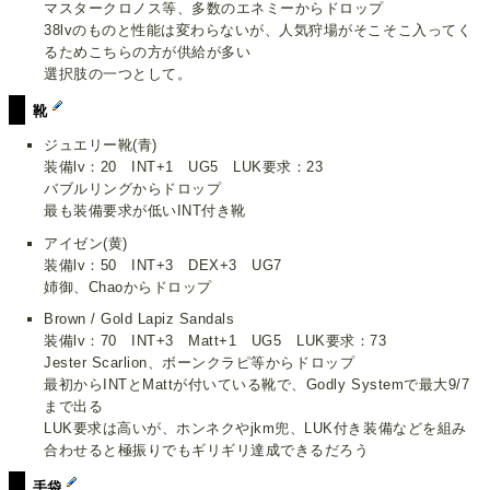
マスタークロノス等、多数のエネミーからドロップ
38lvのものと性能は変わらないが、人気狩場がそこそこ入ってく
るためこちらの方が供給が多い
選択肢の一つとして。
靴
ジュエリー靴(青)
装備lv：20 INT+1 UG5 LUK要求：23
バブルリングからドロップ
最も装備要求が低いINT付き靴
アイゼン(黄)
装備lv：50 INT+3 DEX+3 UG7
姉御、Chaoからドロップ
Brown / Gold Lapiz Sandals
装備lv：70 INT+3 Matt+1 UG5 LUK要求：73
Jester Scarlion、ボーンクラピ等からドロップ
最初からINTとMattが付いている靴で、Godly Systemで最大9/7
まで出る
LUK要求は高いが、ホンネクやjkm兜、LUK付き装備などを組み
合わせると極振りでもギリギリ達成できるだろう
手袋