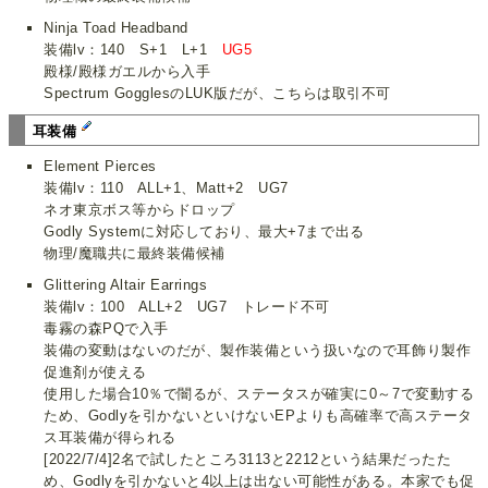
Ninja Toad Headband
装備lv：140 S+1 L+1
UG5
殿様/殿様ガエルから入手
Spectrum GogglesのLUK版だが、こちらは取引不可
耳装備
Element Pierces
装備lv：110 ALL+1、Matt+2 UG7
ネオ東京ボス等からドロップ
Godly Systemに対応しており、最大+7まで出る
物理/魔職共に最終装備候補
Glittering Altair Earrings
装備lv：100 ALL+2 UG7 トレード不可
毒霧の森PQで入手
装備の変動はないのだが、製作装備という扱いなので耳飾り製作
促進剤が使える
使用した場合10％で闇るが、ステータスが確実に0～7で変動する
ため、Godlyを引かないといけないEPよりも高確率で高ステータ
ス耳装備が得られる
[2022/7/4]2名で試したところ3113と2212という結果だったた
め、Godlyを引かないと4以上は出ない可能性がある。本家でも促