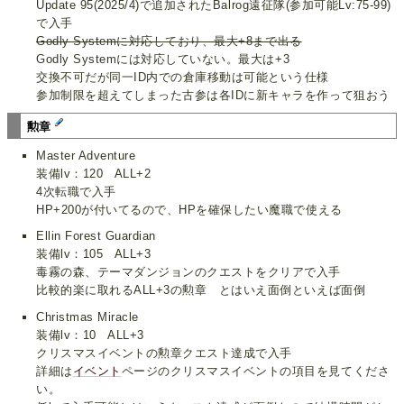
Update 95(2025/4)で追加されたBalrog遠征隊(参加可能Lv:75-99)
で入手
Godly Systemに対応しており、最大+8まで出る
Godly Systemには対応していない。最大は+3
交換不可だが同一ID内での倉庫移動は可能という仕様
参加制限を超えてしまった古参は各IDに新キャラを作って狙おう
勲章
Master Adventure
装備lv：120 ALL+2
4次転職で入手
HP+200が付いてるので、HPを確保したい魔職で使える
Ellin Forest Guardian
装備lv：105 ALL+3
毒霧の森、テーマダンジョンのクエストをクリアで入手
比較的楽に取れるALL+3の勲章 とはいえ面倒といえば面倒
Christmas Miracle
装備lv：10 ALL+3
クリスマスイベントの勲章クエスト達成で入手
詳細は
イベント
ページのクリスマスイベントの項目を見てくださ
い。