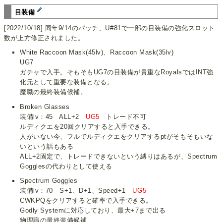
目装備
[2022/10/18] 同年9/14のパッチ、U#81で一部の目装備の強化スロット
数が上方修正されました。
White Raccoon Mask(45lv)、Raccoon Mask(35lv)
UG7
ガチャで入手。そもそもUG7の目装備が貴重なRoyalsではINT強
化元として重要な装備となる。
魔職の最終装備候補。
Broken Glasses
装備lv：45 ALL+2
UG5
トレード不可
ルディクエを20回クリアすると入手できる。
人がいない今、フルでルディクエをクリアするptがそもそもいな
いという話もある
ALL+2固定で、トレードできないという縛りはあるが、Spectrum
Gogglesの代わりとして使える
Spectrum Goggles
装備lv：70 S+1、D+1、Speed+1
UG5
CWKPQをクリアすると確率で入手できる。
Godly Systemに対応しており、最大+7まで出る
物理職の最終装備候補