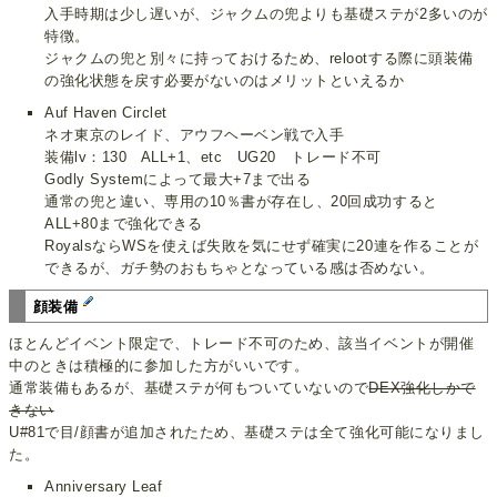
入手時期は少し遅いが、ジャクムの兜よりも基礎ステが2多いのが
特徴。
ジャクムの兜と別々に持っておけるため、relootする際に頭装備
の強化状態を戻す必要がないのはメリットといえるか
Auf Haven Circlet
ネオ東京のレイド、アウフヘーベン戦で入手
装備lv：130 ALL+1、etc UG20 トレード不可
Godly Systemによって最大+7まで出る
通常の兜と違い、専用の10％書が存在し、20回成功すると
ALL+80まで強化できる
RoyalsならWSを使えば失敗を気にせず確実に20連を作ることが
できるが、ガチ勢のおもちゃとなっている感は否めない。
顔装備
ほとんどイベント限定で、トレード不可のため、該当イベントが開催
中のときは積極的に参加した方がいいです。
通常装備もあるが、基礎ステが何もついていないので
DEX強化しかで
きない
U#81で目/顔書が追加されたため、基礎ステは全て強化可能になりまし
た。
Anniversary Leaf