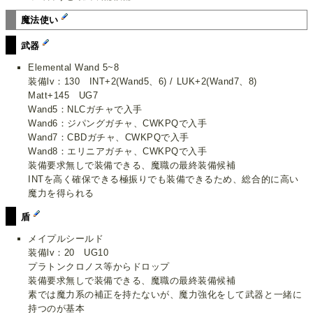
魔法使い
武器
Elemental Wand 5~8
装備lv：130 INT+2(Wand5、6) / LUK+2(Wand7、8)
Matt+145 UG7
Wand5：NLCガチャで入手
Wand6：ジパングガチャ、CWKPQで入手
Wand7：CBDガチャ、CWKPQで入手
Wand8：エリニアガチャ、CWKPQで入手
装備要求無しで装備できる、魔職の最終装備候補
INTを高く確保できる極振りでも装備できるため、総合的に高い
魔力を得られる
盾
メイプルシールド
装備lv：20 UG10
プラトンクロノス等からドロップ
装備要求無しで装備できる、魔職の最終装備候補
素では魔力系の補正を持たないが、魔力強化をして武器と一緒に
持つのが基本