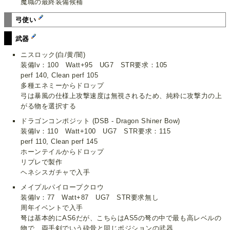
魔職の最終装備候補
弓使い
武器
ニスロック(白/黄/闇)
装備lv：100 Watt+95 UG7 STR要求：105
perf 140, Clean perf 105
多種エネミーからドロップ
弓は暴風の仕様上攻撃速度は無視されるため、純粋に攻撃力の上
がる物を選択する
ドラゴンコンポジット (DSB - Dragon Shiner Bow)
装備lv：110 Watt+100 UG7 STR要求：115
perf 110, Clean perf 145
ホーンテイルからドロップ
リプレで製作
ヘネシスガチャで入手
メイプルパイロープクロウ
装備lv：77 Watt+87 UG7 STR要求無し
周年イベントで入手
弩は基本的にAS6だが、こちらはAS5の弩の中で最も高レベルの
物で、両手剣でいう砕骨と同じポジションの武器