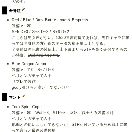
である。
全身鎧
Red / Blue / Dark Battle Load & Empress
装備lv：80
S+5 D+3 / S+5 D+3 / S+6 D+2
こちらは男女差がない。10/30％書前提であれば、男性キャラに限
っては全身鎧の方が総ステータス補正量は上となる。
全身鎧は強化書の関係上、上下鎧よりもSTRを高く確保できるの
が特徴。
10連前提だけどな
Blue Dragon Armor
装備lv：110 S+7 D+6
ペリオンガチャで入手
リプレで製作
godly引けると高い でないけど
マント
Taru Spirit Cape
装備lv：80 Watt+3、STR+5 UG5 戦士のみ装備可能
ペリオンガチャで入手
他職との使い回しができないが、STRが付いているため戦士に限
って言うと最終装備候補