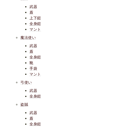
武器
盾
上下鎧
全身鎧
マント
魔法使い
武器
盾
全身鎧
靴
手袋
マント
弓使い
武器
全身鎧
盗賊
武器
盾
全身鎧