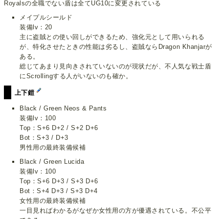
Royalsの全職でない盾は全てUG10に変更されている
メイプルシールド
装備lv：20
主に盗賊との使い回しができるため、強化元として用いられる
が、特化させたときの性能は劣るし、盗賊ならDragon Khanjarが
ある。
総じてあまり見向きされていないのが現状だが、不人気な戦士盾
にScrollingする人がいないのも確か。
上下鎧
Black / Green Neos & Pants
装備lv：100
Top：S+6 D+2 / S+2 D+6
Bot：S+3 / D+3
男性用の最終装備候補
Black / Green Lucida
装備lv：100
Top：S+6 D+3 / S+3 D+6
Bot：S+4 D+3 / S+3 D+4
女性用の最終装備候補
一目見ればわかるがなぜか女性用の方が優遇されている。不公平