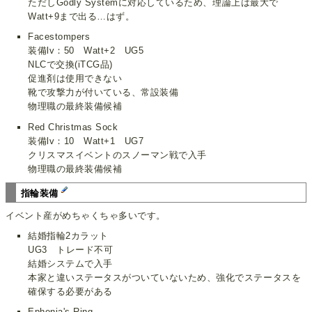
ただしGodly Systemに対応しているため、理論上は最大で
Watt+9まで出る…はず。
Facestompers
装備lv：50 Watt+2 UG5
NLCで交換(iTCG品)
促進剤は使用できない
靴で攻撃力が付いている、常設装備
物理職の最終装備候補
Red Christmas Sock
装備lv：10 Watt+1 UG7
クリスマスイベントのスノーマン戦で入手
物理職の最終装備候補
指輪装備
イベント産がめちゃくちゃ多いです。
結婚指輪2カラット
UG3 トレード不可
結婚システムで入手
本家と違いステータスがついていないため、強化でステータスを
確保する必要がある
Ephenia's Ring