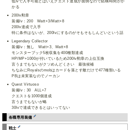
低lvで入手可能とはいえクエスト達成が面倒なので結構時間がか
かる
200lv勲章
装備lv：200 Watt+3/Matt+8
200lv達成で入手
特に条件はないが、200lvにするのがそもそもしんどいという話
Legendary Collector
装備lv：無し Watt+3、Matt+8
モンスターブック5枚収集を400種類達成
HP/MP+1000が付いているため200lv勲章の上位互換
言うまでもないがクソめんどくさい 最強候補
ちなみにRoyalsのmobはカードを落とす敵だけで477種類いる
PBは未実装なのでノーカン
Quest Virtuoso
装備lv：30 ALL+7
クエストを1000個達成
言うまでもないが略
30lvで達成できるとはいってない
各職専用装備
戦士