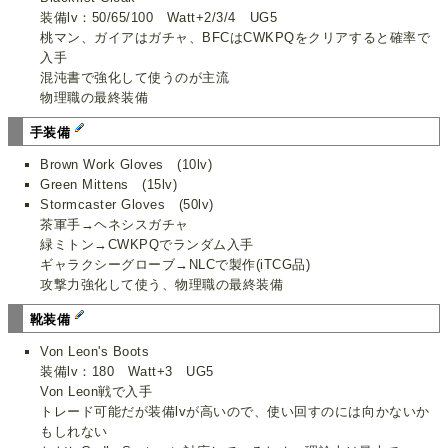
装備lv：50/65/100 Watt+2/3/4 UG5
桃マン、ガイアはガチャ、BFCはCWKPQをクリアすると確率で
入手
混沌書で強化して使うのが主流
物理職の最終装備
手装備
Brown Work Gloves (10lv)
Green Mittens (15lv)
Stormcaster Gloves (50lv)
茶軍手→ヘネシスガチャ
緑ミトン→CWKPQでランダム入手
ギャラクシーグローブ→NLCで製作(iTCG品)
攻撃力強化して使う、物理職の最終装備
靴装備
Von Leon's Boots
装備lv：180 Watt+3 UG5
Von Leon戦で入手
トレード可能だが装備lvが高いので、使い回すのには向かないか
もしれない