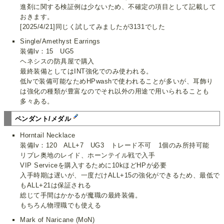
進剤に関する検証例は少ないため、不確定の項目として記載して
おきます。
[2025/4/21]同じく試してみましたが3131でした
Single/Amethyst Earrings
装備lv：15 UG5
ヘネシスの防具屋で購入
最終装備としてはINT強化でのみ使われる。
低lvで装備可能なためHPwashで使われることが多いが、耳飾り
は強化の種類が豊富なのでそれ以外の用途で用いられることも
多々ある。
ペンダント/メダル
Horntail Necklace
装備lv：120 ALL+7 UG3 トレード不可 1個のみ所持可能
リプレ奥地のレイド、ホーンテイル戦で入手
VIP Serviceを購入するために10kほどHPが必要
入手時期は遅いが、一度だけALL+15の強化ができるため、最低で
もALL+21は保証される
総じて手間はかかるが魔職の最終装備。
もちろん物理職でも使える
Mark of Naricane (MoN)