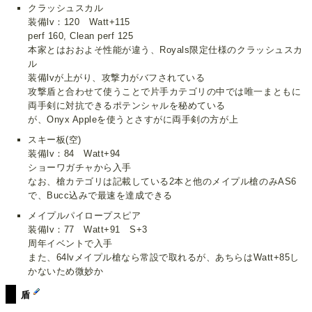
クラッシュスカル
装備lv：120 Watt+115
perf 160, Clean perf 125
本家とはおおよそ性能が違う、Royals限定仕様のクラッシュスカ
ル
装備lvが上がり、攻撃力がバフされている
攻撃盾と合わせて使うことで片手カテゴリの中では唯一まともに
両手剣に対抗できるポテンシャルを秘めている
が、Onyx Appleを使うとさすがに両手剣の方が上
スキー板(空)
装備lv：84 Watt+94
ショーワガチャから入手
なお、槍カテゴリは記載している2本と他のメイプル槍のみAS6
で、Bucc込みで最速を達成できる
メイプルパイロープスピア
装備lv：77 Watt+91 S+3
周年イベントで入手
また、64lvメイプル槍なら常設で取れるが、あちらはWatt+85し
かないため微妙か
盾