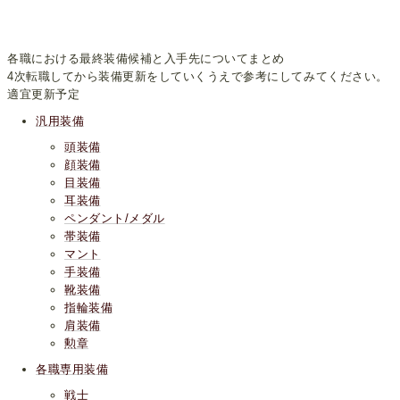
各職における最終装備候補と入手先についてまとめ
4次転職してから装備更新をしていくうえで参考にしてみてください。
適宜更新予定
汎用装備
頭装備
顔装備
目装備
耳装備
ペンダント/メダル
帯装備
マント
手装備
靴装備
指輪装備
肩装備
勲章
各職専用装備
戦士