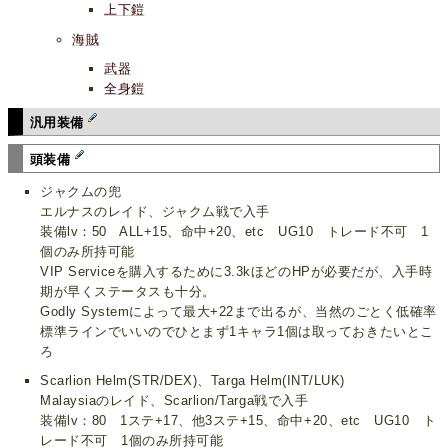
上下鎧
海賊
武器
全身鎧
汎用装備
頭装備
ジャクムの兜
エルナスのレイド、ジャクム戦で入手
装備lv：50 ALL+15、命中+20、etc UG10 トレード不可 1
個のみ所持可能
VIP Serviceを購入するために3.3kほどのHPが必要だが、入手時
期が早くステータスも十分。
Godly Systemによって最大+22まで出るが、当然のごとく低確率
標準ラインでいいのでひとまず1キャラ1個は取っておきたいとこ
ろ
Scarlion Helm(STR/DEX)、Targa Helm(INT/LUK)
Malaysiaのレイド、Scarlion/Targa戦で入手
装備lv：80 1ステ+17、他3ステ+15、命中+20、etc UG10 ト
レード不可 1個のみ所持可能