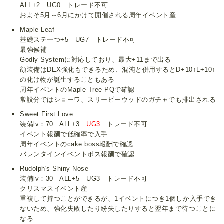
ALL+2 UG0 トレード不可
およそ5月～6月にかけて開催される周年イベント産
Maple Leaf
基礎ステ一つ+5 UG7 トレード不可
最強候補
Godly Systemに対応しており、最大+11まで出る
顔装備はDEX強化もできるため、混沌と併用するとD+10↑L+10↑
の化け物が誕生することもある
周年イベントのMaple Tree PQで確認
常設分ではショーワ、スリーピーウッドのガチャでも排出される
Sweet First Love
装備lv：70 ALL+3
UG3
トレード不可
イベント報酬で低確率で入手
周年イベントのcake boss報酬で確認
バレンタインイベントボス報酬で確認
Rudolph's Shiny Nose
装備lv：30 ALL+5 UG3 トレード不可
クリスマスイベント産
重複して持つことができるが、1イベントにつき1個しか入手でき
ないため、強化失敗したり紛失したりすると翌年まで待つことに
なる