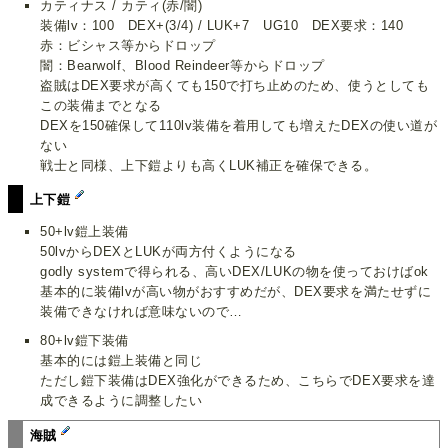
カティナス / カティ(赤/闇)
装備lv：100 DEX+(3/4) / LUK+7 UG10 DEX要求：140
赤：ビシャス等からドロップ
闇：Bearwolf、Blood Reindeer等からドロップ
盗賊はDEX要求が高くても150で打ち止めのため、使うとしても
この装備までとなる
DEXを150確保して110lv装備を着用しても増えたDEXの使い道が
ない
戦士と同様、上下鎧よりも高くLUK補正を確保できる。
上下鎧
50+lv鎧上装備
50lvからDEXとLUKが両方付くようになる
godly systemで得られる、高いDEX/LUKの物を使っておけばok
基本的に装備lvが高い物がおすすめだが、DEX要求を満たせずに
装備できなければ意味ないので…
80+lv鎧下装備
基本的には鎧上装備と同じ
ただし鎧下装備はDEX強化ができるため、こちらでDEX要求を達
成できるように調整したい
海賊