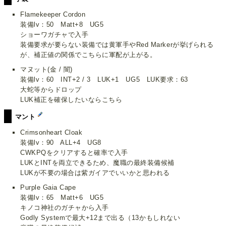
Flamekeeper Cordon
装備lv：50 Matt+8 UG5
ショーワガチャで入手
装備要求が要らない装備では黄軍手やRed Markerが挙げられる
が、補正値の関係でこちらに軍配が上がる。
マヌット(金 / 闇)
装備lv：60 INT+2 / 3 LUK+1 UG5 LUK要求：63
大蛇等からドロップ
LUK補正を確保したいならこちら
マント
Crimsonheart Cloak
装備lv：90 ALL+4 UG8
CWKPQをクリアすると確率で入手
LUKとINTを両立できるため、魔職の最終装備候補
LUKが不要の場合は紫ガイアでいいかと思われる
Purple Gaia Cape
装備lv：65 Matt+6 UG5
キノコ神社のガチャから入手
Godly Systemで最大+12まで出る（13かもしれない