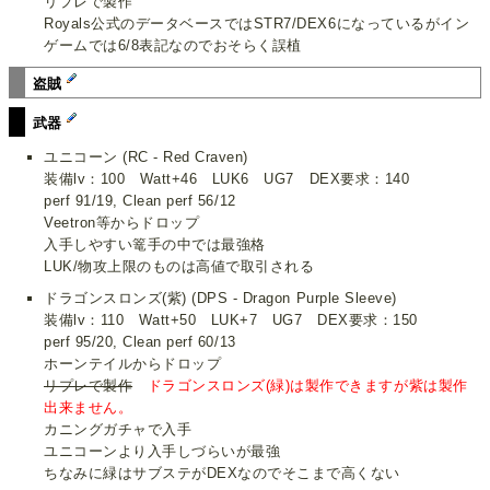
リプレで製作
Royals公式のデータベースではSTR7/DEX6になっているがイン
ゲームでは6/8表記なのでおそらく誤植
盗賊
武器
ユニコーン (RC - Red Craven)
装備lv：100 Watt+46 LUK6 UG7 DEX要求：140
perf 91/19, Clean perf 56/12
Veetron等からドロップ
入手しやすい篭手の中では最強格
LUK/物攻上限のものは高値で取引される
ドラゴンスロンズ(紫) (DPS - Dragon Purple Sleeve)
装備lv：110 Watt+50 LUK+7 UG7 DEX要求：150
perf 95/20, Clean perf 60/13
ホーンテイルからドロップ
リプレで製作
ドラゴンスロンズ(緑)は製作できますが紫は製作
出来ません。
カニングガチャで入手
ユニコーンより入手しづらいが最強
ちなみに緑はサブステがDEXなのでそこまで高くない