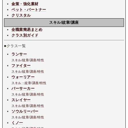
金策・強化素材
ペット・パートナー
クリスタル
スキル/紋章/講座
全職業簡易まとめ
クラス別ガイド
■クラス一覧
ランサー
スキル
/
紋章
/
講座
/
特性
ファイター
スキル
/
紋章
/
講座
/
特性
ウォーリアー
スキル・紋章
/
講座
/
特性
バーサーカー
スキル
/
紋章
/
講座
/
特性
スレイヤー
スキル
/
紋章
/
講座
/
特性
ソウルリーパー
スキル
/
紋章
/
講座
/
特性
くノ一