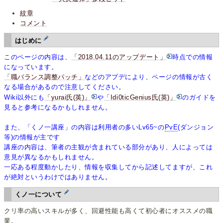
紋章
コメント
はじめに
このページの内容は、
「2018.04.11のアップデート」
時点での情報
になっています。
「職バランス調整パッチ」
などのアプデにより、ページの情報が古く
なる場合があるので注意してください。
Wiki以外にも
「yurai氏(英)」
や
「Idi0ticGenius氏(英)」
のガイドを
見ると参考になるかもしれません。
また、「くノ一講座」の内容は利用者の多いLv65~の
PvE
(ダンジョン
等)の情報が主です
講座の内容は、筆者の主観が含まれている部分があり、人によっては
意見が異なるかもしれません。
一応ある程度動かしたり、情報を収集してから記述してますが、これ
が絶対というわけではありません。
くノ一について
クリ率の高いスキルが多く、回避性能も高くて初心者にオススメの職
業。