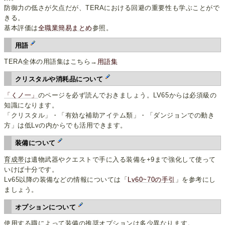
防御力の低さが欠点だが、TERAにおける回避の重要性も学ぶことがで
きる。
基本評価は
全職業簡易まとめ
参照。
用語
TERA全体の用語集はこちら→
用語集
クリスタルや消耗品について
「くノ一」
のページを必ず読んでおきましょう。LV65からは必須級の
知識になります。
「クリスタル」・「有効な補助アイテム類」・「ダンジョンでの動き
方」は低Lvの内からでも活用できます。
装備について
育成帯
は遺物武器やクエストで手に入る装備を+9まで強化して使って
いけば十分です。
Lv65以降の装備などの情報については「
Lv60~70の手引
」を参考にし
ましょう。
オプションについて
使用する職によって装備の推奨オプションは多少異なります。