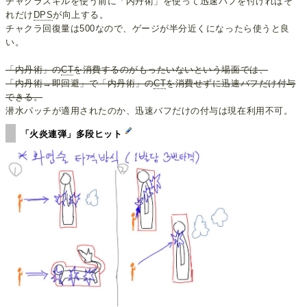
チャクラスキルを使う前に「内丹術」を使って迅速バフを付ければそ
れだけ
DPS
が向上する。
チャクラ回復量は500なので、ゲージが半分近くになったら使うと良
い。
「内丹術」の
CT
を消費するのがもったいないという場面では、
「内丹術→即回避」で「内丹術」の
CT
を消費せずに迅速バフだけ付与
できる。
潜水パッチが適用されたのか、迅速バフだけの付与は現在利用不可。
「火炎連弾」多段ヒット