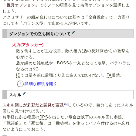
「推奨オプション」
でくノ一の項目を見て装備オプションを選択しま
しょう。
アクセサリーの組み合わせについては基本は「全身致命」で、力寄り
にしても「バランス型」で止める人が多いです。
ダンジョンでの立ち回りについて
火力(アタッカー)
敵を倒すことが主な役目。敵の後方(盾の反対側)からの攻撃を
心がける。
盾が纏めた雑魚敵や、BOSSを一丸となって攻撃。バラバラに
なるのはNG
ID
では基本的に盾職より先に進んではいけない。
FA
厳禁。
詳細な解説を開く
スキル
スキル回しが多彩だと開発が言及
しているので、自分にあったスキル
回しを見つければ良い。
お手軽にある程度の
DPS
を出したい場合は以下のスキル回し参照。
「戦闘前」と「死亡後」は「極功術」を使ってバフを付けるのを忘れ
ないようにしておこう。