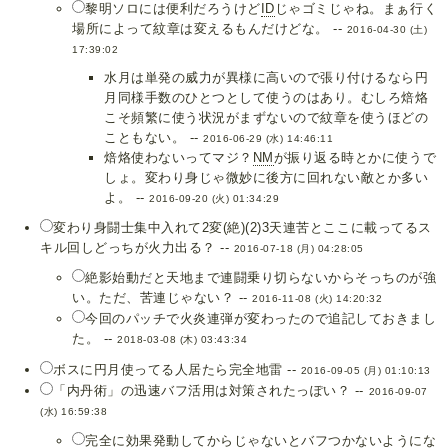
黎明ソロには便利だろうけど
ID
じゃゴミじゃね。まぁ行く
場所によって紋章は変えるもんだけどな。 --
2016-04-30 (土)
17:39:02
水月は単発の威力が異様に高いので張り付けるなら円
月同様手数のひとつとして使うのはあり。むしろ焙烙
こそ頻繁に使う状況がまずないので紋章を使うほどの
こともない。 --
2016-06-29 (水) 14:46:11
焙烙使わないってマジ？
NM
が振り返る時とかに使うで
しょ。変わり身じゃ微妙に後方に回れない敵とか多い
よ。 --
2016-09-20 (火) 01:34:29
変わり身闘士集中入れて2変(絶)(2)3天連苦とここに載ってるス
キル回しどっちが火力出る？ --
2016-07-18 (月) 04:28:05
絶影始動だと天地まで連闘乗り切らないからそっちのが強
い。ただ、苦連じゃない？ --
2016-11-08 (火) 14:20:32
今回のパッチで火炎連弾が変わったので追記しておきまし
た。 --
2018-03-08 (木) 03:43:34
ボスに円月使ってる人居たら完全地雷 --
2016-09-05 (月) 01:10:13
「内丹術」の迅速バフ活用は対策されたっぽい？ --
2016-09-07
(水) 16:59:38
完全に効果発動してからじゃないとバフつかないようにな