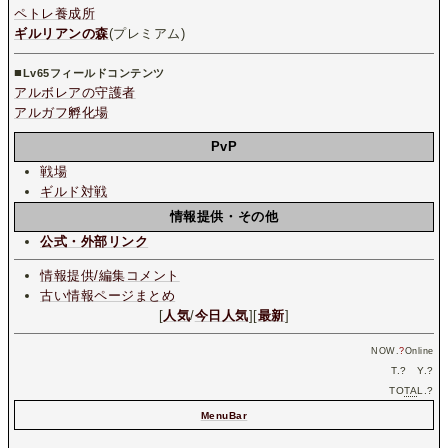
ペトレ養成所
ギルリアンの森
(プレミアム)
■
Lv65フィールドコンテンツ
アルボレアの守護者
アルガフ孵化場
PvP
戦場
ギルド対戦
情報提供・その他
公式・外部リンク
情報提供/編集コメント
古い情報ページまとめ
[
人気
/
今日人気
][
最新
]
NOW.
?
Online
T.
?
Y.
?
TO
TA
L.
?
MenuBar