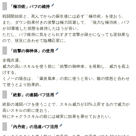
「極功術」バフの維持
戦闘開始前と、死んでからの蘇生後には必ず「極功術」を使おう。
また、ダウン効果付きの攻撃は極力回避して、「強力な極功術」バフ
が10重複した状態を維持したほうが良い。
ただし、バフ維持に気をとられすぎて攻撃が疎かになっても逆効果な
ので、状況に合わせて臨機応変に。
「凶撃の御神体」の使用
全職共通。
威力の高いスキルを使う前に「凶撃の御神体」を発動し、威力を底上
げする。
くノ一の場合は、「爆炎風車」の前に使うと良い。敵の憤怒と合わせ
て使うとより効果的。
「絶影」の連闘バフ活用
絶影の連闘バフを使うことで、スキル威力が10%上昇するので威力が
高いスキルの前に使おう。
特にチャクラスキルの前には確実に効果を乗せておきたい。
「内丹術」の迅速バフ活用