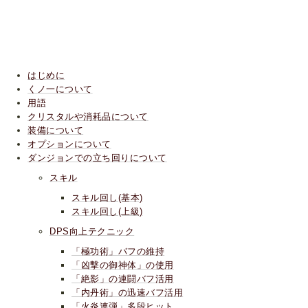
はじめに
くノ一について
用語
クリスタルや消耗品について
装備について
オプションについて
ダンジョンでの立ち回りについて
スキル
スキル回し(基本)
スキル回し(上級)
DPS向上テクニック
「極功術」バフの維持
「凶撃の御神体」の使用
「絶影」の連闘バフ活用
「内丹術」の迅速バフ活用
「火炎連弾」多段ヒット