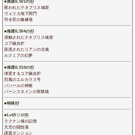
■推奨IL501の
ID
呪われたテネブリス城砦
ヴェリカ地下関門
司令官の修練場
■推奨IL504の
ID
浸触されたテネブリス城砦
コア融合炉
誑惑されたリアンの古城
ルクミアの幻夢
■推奨IL510の
ID
壊変するコア融合炉
烈風のエルカラス号
バハールの神殿
バーンスタインの実験場
■特殊
ID
■
Lv65ソロ
ID
ラクナン城の記憶
天空の闘技場
課題ダンジョン