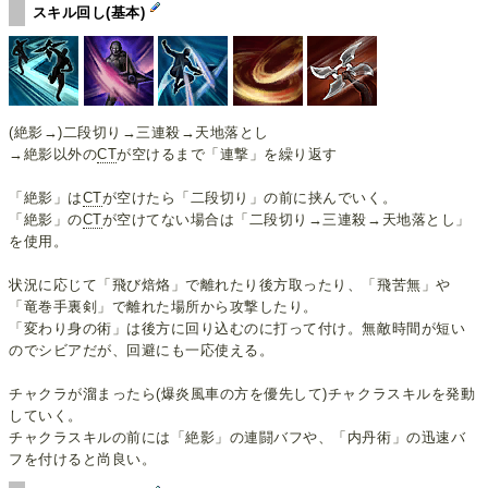
スキル回し(基本)
(絶影→)二段切り→三連殺→天地落とし
→絶影以外の
CT
が空けるまで「連撃」を繰り返す
「絶影」は
CT
が空けたら「二段切り」の前に挟んでいく。
「絶影」の
CT
が空けてない場合は「二段切り→三連殺→天地落とし」
を使用。
状況に応じて「飛び焙烙」で離れたり後方取ったり、「飛苦無」や
「竜巻手裏剣」で離れた場所から攻撃したり。
「変わり身の術」は後方に回り込むのに打って付け。無敵時間が短い
のでシビアだが、回避にも一応使える。
チャクラが溜まったら(爆炎風車の方を優先して)チャクラスキルを発動
していく。
チャクラスキルの前には「絶影」の連闘バフや、「内丹術」の迅速バ
フを付けると尚良い。