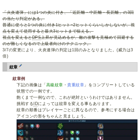
「火炎連弾」には1つの炎に付き、「近距離・中距離・長距離」の3回
の当たり判定がある。
普通に使うと1つの炎に付き1ヒット~2ヒットくらいしかしないが、視
点を変えて使用すると最大3ヒットまで狙える。
視点を変えると
DPS
上昇が見込めるが、敵の攻撃を見極めて回避する
のが難しくなるので上級者向けのテクニック。
3/7の変更により、火炎連弾の判定は1回のみとなりました。(威力は3
倍)
紋章
紋章例
下記の画像は「
高級紋章
・
貴重紋章
」をコンプリートしている
状態での一例です。
飽くまで一例なので、これが絶対というわけではありません。
挑戦する
ID
によっては紋章を変える事もあります。
紋章の順番はプレイヤーごとに異なるので、参考にする場合は
アイコンの形をちゃんと見ましょう。