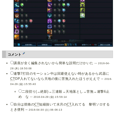
コメント
講座が全く編集されないから簡単な説明だけかいた --
2016-04-
28 (木) 18:50:08
連撃7打目のモーション中は回避使えない時があるから武器に
CT
OP入れてないなら天地の後に苦無入れたほうがええで --
2016-
04-29 (金) 15:55:40
二段切り(→絶影)→三連殺→天地落とし→苦無→連撃6止
め な --
2016-04-29 (金) 15:56:14
自分は焙烙の
CT
短縮抜いて水月の
CT
入れてる 黎明ソロする
とき便利 --
2016-04-30 (土) 06:06:13