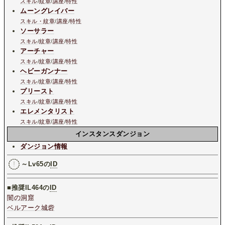
スキル
/
紋章
/
講座
/
特性
ムーングレイバー
スキル・紋章
/
講座
/
特性
ソーサラー
スキル
/
紋章
/
講座
/
特性
アーチャー
スキル
/
紋章
/
講座
/
特性
ヘビーガンナー
スキル
/
紋章
/
講座
/
特性
プリースト
スキル
/
紋章
/
講座
/
特性
エレメンタリスト
スキル
/
紋章
/
講座
/
特性
インスタンスダンジョン
ダンジョン情報
～Lv65の
ID
■推奨IL464の
ID
闇の洞窟
ベルアーク城砦