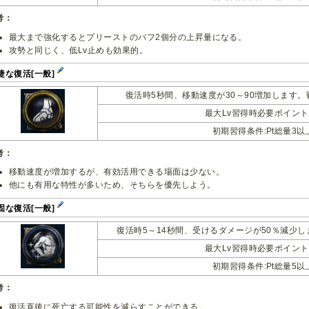
考：
最大まで強化するとプリーストのバフ2個分の上昇量になる。
攻勢と同じく、低Lv止めも効果的。
捷な復活[一般]
復活時5秒間、移動速度が30～90増加します
最大Lv習得時必要ポイント:
初期習得条件:Pt総量3以
考：
移動速度が増加するが、有効活用できる場面は少ない。
他にも有用な特性が多いため、そちらを優先しよう。
固な復活[一般]
復活時5～14秒間、受けるダメージが50％減少
最大Lv習得時必要ポイント:
初期習得条件:Pt総量5以
考：
復活直後に死亡する可能性を減らすことができる。