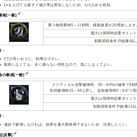
Lvを上げても被ダメ減少率は変化しないため、Lv1止めも有効。
乗術[一般]
乗り物搭乗時5～11秒間、移動速度が20増加します
最大Lv習得時必要ポイント:
初期習得条件:Pt総量9以
考：
CT
が長いわりに、効果が小さい。
取得しなくても、全く困らない特性なので、気にしなくてよい。
命の教戒[一般]
クリティカル攻撃被弾時、30～50%の確率で5
初回被弾時15～48上昇し、追加被弾時5～6ずつ増
最大Lv習得時必要ポイント:
初期習得条件:Pt総量11
考：
連続で被弾しなければ、効果を最大限発揮できないため、活用しにくい。
起[反撃]