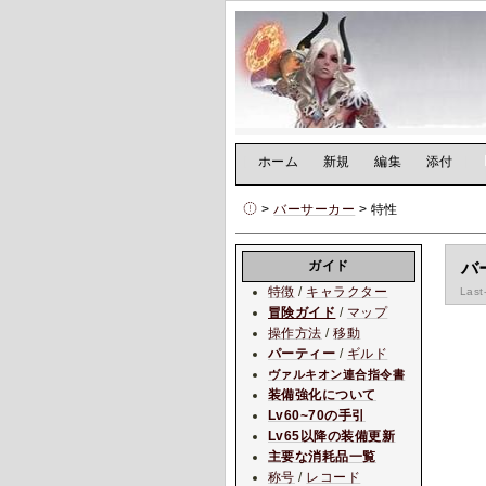
[
ホーム
|
新規
|
編集
|
添付
]
>
バーサーカー
> 特性
ガイド
バ
特徴
/
キャラクター
Last
冒険ガイド
/
マップ
操作方法
/
移動
パーティー
/
ギルド
ヴァルキオン連合指令書
装備強化について
Lv60~70の手引
Lv65以降の装備更新
主要な消耗品一覧
称号
/
レコード