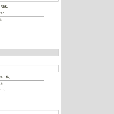
初期化。
45
上
5%上昇。
以上
30