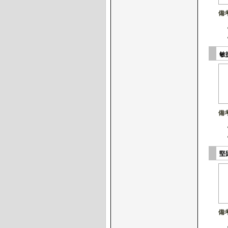
備
敏
備
堅
備