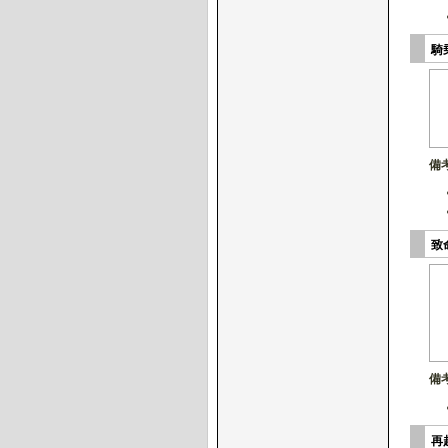
騎
備
致
備
再