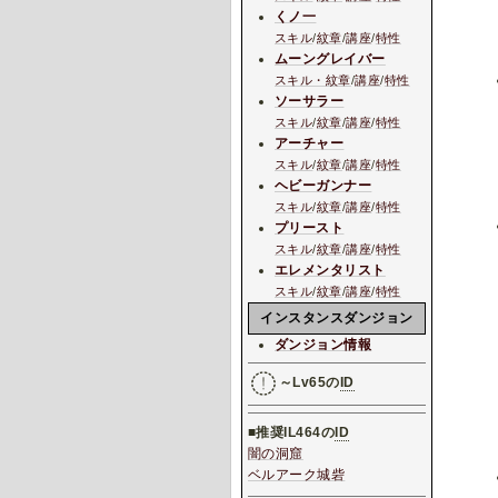
くノ一
スキル
/
紋章
/
講座
/
特性
ムーングレイバー
スキル・紋章
/
講座
/
特性
ソーサラー
スキル
/
紋章
/
講座
/
特性
アーチャー
スキル
/
紋章
/
講座
/
特性
ヘビーガンナー
スキル
/
紋章
/
講座
/
特性
プリースト
スキル
/
紋章
/
講座
/
特性
エレメンタリスト
スキル
/
紋章
/
講座
/
特性
インスタンスダンジョン
ダンジョン情報
～Lv65の
ID
■推奨IL464の
ID
闇の洞窟
ベルアーク城砦