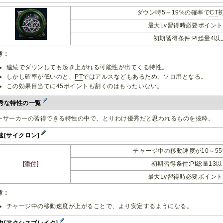
ダウン時5～19%の確率で
CT
最大Lv習得時必要ポイント:
初期習得条件:Pt総量4以
考：
連続でダウンしても起き上がれる可能性が出てくる特性。
しかし確率が低いのと、
PT
ではアルスなどもあるため、ソロ用となる。
この効果目当てに45ポイントも割くのはもったいない。
秀な特性の一覧
ーサーカーの習得できる特性の中で、とりわけ優秀だと思われるものを抜粋。
速[サイクロン]
チャージ中の移動速度が10～5
[添付]
初期習得条件:Pt総量13
最大Lv習得時必要ポイント:
考：
チャージ中の移動速度が上がることで、より安定するようになる。