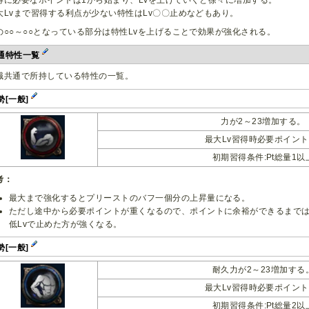
大Lvまで習得する利点が少ない特性はLv〇〇止めなどもあり。
の○○～○○となっている部分は特性Lvを上げることで効果が強化される。
通特性一覧
職共通で所持している特性の一覧。
勢[一般]
力が2～23増加する。
最大Lv習得時必要ポイント:
初期習得条件:Pt総量1以
考：
最大まで強化するとプリーストのバフ一個分の上昇量になる。
ただし途中から必要ポイントが重くなるので、ポイントに余裕ができるまで
低Lvで止めた方が強くなる。
勢[一般]
耐久力が2～23増加する
最大Lv習得時必要ポイント:
初期習得条件:Pt総量2以