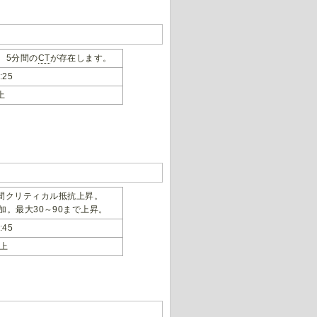
。5分間の
CT
が存在します。
25
上
秒間クリティカル抵抗上昇。
加。最大30～90まで上昇。
45
以上