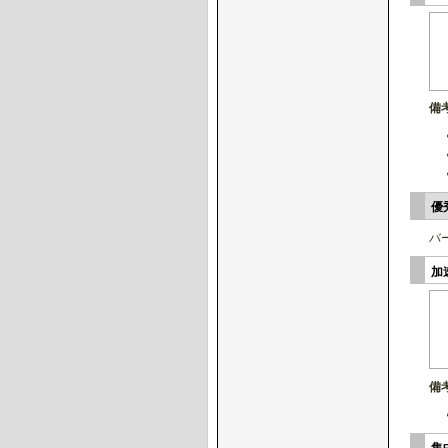
備
優
バ
加
備