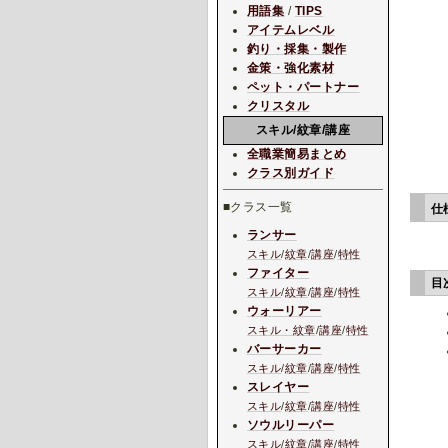
用語集
/
TIPS
アイテムレベル
釣り・採集・製作
金策・強化素材
ペット・パートナー
クリスタル
スキル/紋章/講座
全職業簡易まとめ
クラス別ガイド
■クラス一覧
仕
ランサー
スキル
/
紋章
/
講座
/
特性
ファイター
目
スキル
/
紋章
/
講座
/
特性
ウォーリアー
スキル・紋章
/
講座
/
特性
バーサーカー
スキル
/
紋章
/
講座
/
特性
スレイヤー
スキル
/
紋章
/
講座
/
特性
ソウルリーパー
スキル
/
紋章
/
講座
/
特性