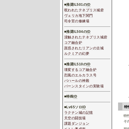
■推奨IL501の
ID
呪われたテネブリス城砦
ヴェリカ地下関門
司令官の修練場
■推奨IL504の
ID
浸触されたテネブリス城砦
コア融合炉
誑惑されたリアンの古城
ルクミアの幻夢
■推奨IL510の
ID
壊変するコア融合炉
烈風のエルカラス号
バハールの神殿
バーンスタインの実験場
■特殊
ID
特
■
Lv65ソロ
ID
ラクナン城の記憶
特
天空の闘技場
そ
課題ダンジョン
習