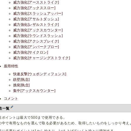
威力強化[アースストライク]
威力強化[アックススロー]
威力強化[スラッシュアッパー]
威力強化[アサルトダッシュ]
威力強化[レザルストライク]
威力強化[アックスカウンター]
威力強化[ラウンドスラッシュ]
威力強化[アクシスブレイク]
威力強化[アンパークブロー]
威力強化[サイクロン]
威力強化[チャージングストライク]
盾用特性
快速反撃[ウェポンディフェンス]
鉄壁[執念]
挑発[執念]
集中[アックスカウンター]
コメント
性一覧
性ポイントは最大で500まで使用できる。
の中で有用なものを選んで取る必要があるため、取得したいものをしっかり考え
得に必要なポイントは1から始まり、Lvを上げていくと徐々に増加する。