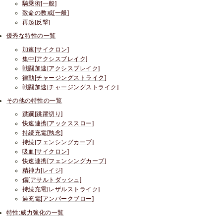
騎乗術[一般]
致命の教戒[一般]
再起[反撃]
優秀な特性の一覧
加速[サイクロン]
集中[アクシスブレイク]
戦闘加速[アクシスブレイク]
律動[チャージングストライク]
戦闘加速[チャージングストライク]
その他の特性の一覧
蹂躙[跳躍切り]
快速連携[アックススロー]
持続充電[執念]
持続[フェンシングカーブ]
吸血[サイクロン]
快速連携[フェンシングカーブ]
精神力[レイジ]
傷[アサルトダッシュ]
持続充電[レザルストライク]
過充電[アンパークブロー]
特性:威力強化の一覧