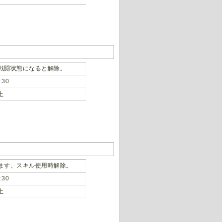
。戦闘状態になると解除。
30
上
します。スキル使用時解除。
30
上