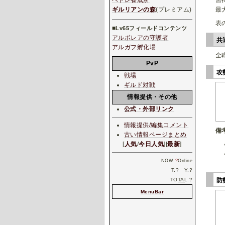
ペトレ養成所
最
ギルリアンの森
(プレミアム)
表
■
Lv65フィールドコンテンツ
アルボレアの守護者
共
アルガフ孵化場
全
PvP
攻
戦場
ギルド対戦
情報提供・その他
公式・外部リンク
情報提供/編集コメント
備
古い情報ページまとめ
[
人気
/
今日人気
][
最新
]
NOW.
?
Online
T.
?
Y.
?
防
TO
TA
L.
?
MenuBar