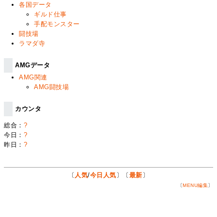
各国データ
ギルド仕事
手配モンスター
闘技場
ラマダ寺
AMGデータ
AMG関連
AMG闘技場
カウンタ
総合：
?
今日：
?
昨日：
?
〔
人気
/
今日人気
〕〔
最新
〕
〔
MENU編集
〕