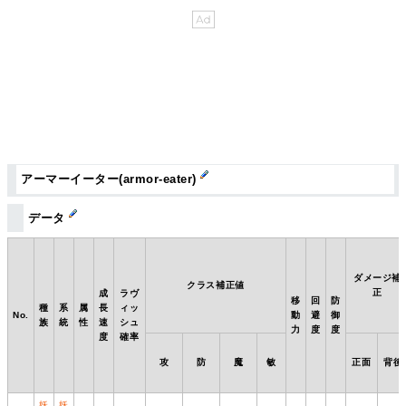
アーマーイーター(armor-eater)
データ
ダメージ補
クラス補正値
正
成
ラヴ
移
回
防
種
系
属
長
ィッ
No.
動
避
御
族
統
性
速
シュ
力
度
度
度
確率
攻
防
魔
敏
正面
背後
妖
妖