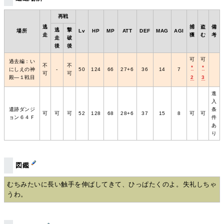
再戦
逃
捕
盗
備
逃
撃
場所
Lv
HP
MP
ATT
DEF
MAG
AGI
走
獲
む
考
走
破
後
後
可
可
過去編：い
不
不
*
*
にしえの神
‐
50
124
66
27+6
36
14
7
可
可
殿―１戦目
2
3
進
入
遺跡ダンジ
条
可
可
可
52
128
68
28+6
37
15
8
可
可
ョン６４Ｆ
件
あ
り
図鑑
むちみたいに長い触手を伸ばしてきて、ひっぱたくのよ。失礼しちゃ
うわ。