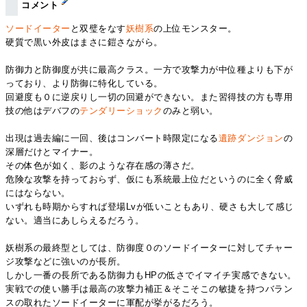
コメント
ソードイーター
と双璧をなす
妖樹系
の上位モンスター。
硬質で黒い外皮はまさに鎧さながら。
防御力と防御度が共に最高クラス。一方で攻撃力が中位種よりも下が
っており、より防御に特化している。
回避度も０に逆戻りし一切の回避ができない。また習得技の方も専用
技の他はデバフの
テンダリーショック
のみと弱い。
出現は過去編に一回、後はコンバート時限定になる
遺跡ダンジョン
の
深層だけとマイナー。
その体色が如く、影のような存在感の薄さだ。
危険な攻撃を持っておらず、仮にも系統最上位だというのに全く脅威
にはならない。
いずれも時期からすれば登場Lvが低いこともあり、硬さも大して感じ
ない。適当にあしらえるだろう。
妖樹系の最終型としては、防御度０のソードイーターに対してチャー
ジ攻撃などに強いのが長所。
しかし一番の長所である防御力もHPの低さでイマイチ実感できない。
実戦での使い勝手は最高の攻撃力補正＆そこそこの敏捷を持つバラン
スの取れたソードイーターに軍配が挙がるだろう。