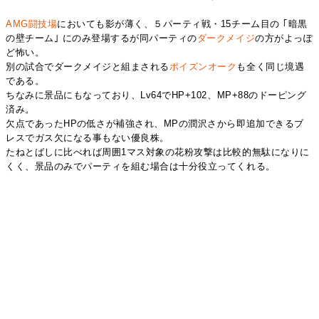
AMG闘技場
においても影が薄く、５パーティ戦・15チーム目の ｢暗黒
の壁チーム｣ にのみ登場するが同パーティの
ダークメイジ
の方がよっぽ
ど怖い。
別の試合でダークメイジと組まされる
ポイズンオーク
も全く同じ境遇
である。
ちなみに景品にもなっており、Lv64でHP+102、MP+88のドーピング
済み。
欠点であったHPの低さが補強され、MPの潤沢さから即追加できるブ
レスでガス欠になる事もない優良株。
たねとばしに比べれば周囲1マス対象の花粉攻撃は比較的無駄になりに
くく、景品のみでパーティを組む場合は十分役立ってくれる。