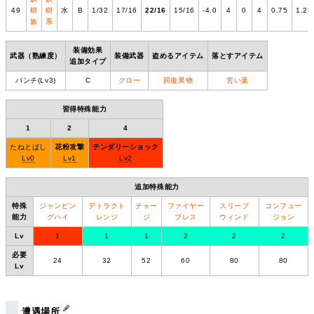
49
樹
樹
水
B
1/32
17/16
22/16
15/16
-4.0
4
0
4
0.75
1.25
族
系
装備効果
武器（熟練度）
装備武器
盗めるアイテム
落とすアイテム
追加タイプ
パンチ(Lv3)
C
クロー
回復果物
苦い葉
習得特殊能力
1
2
4
たねとばし
花粉攻撃
テンダリーショック
Lv0
Lv1
Lv2
追加特殊能力
特殊
ジャンピン
デトラクト
チャー
ファイヤー
スリープ
コンフュー
能力
グハイ
レンジ
ジ
ブレス
ウィンド
ジョン
Lv
1
1
1
2
2
2
必要
24
32
52
60
80
80
Lv
遭遇場所