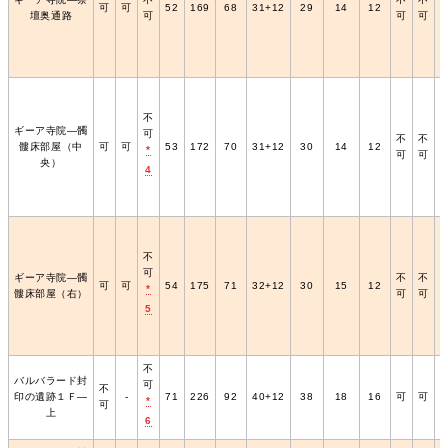
可
可
52
169
68
31+12
29
14
12
壇奥通路
可
可
可
不
ギーア寺院―髑
可
不
不
髏床部屋（中
可
可
53
172
70
31+12
30
14
12
*
可
可
央）
4
不
可
ギーア寺院―髑
不
不
可
可
54
175
71
32+12
30
15
12
*
髏床部屋（右）
可
可
5
不
バルバラード封
可
不
印の遺跡１Ｆ―
‐
71
226
92
40+12
38
18
16
可
可
*
可
上
6