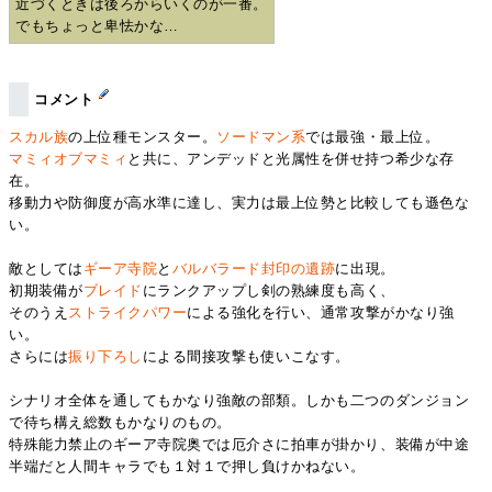
近づくときは後ろからいくのが一番。
でもちょっと卑怯かな…
コメント
スカル族
の上位種モンスター。
ソードマン系
では最強・最上位。
マミィオブマミィ
と共に、アンデッドと光属性を併せ持つ希少な存
在。
移動力や防御度が高水準に達し、実力は最上位勢と比較しても遜色な
い。
敵としては
ギーア寺院
と
バルバラード封印の遺跡
に出現。
初期装備が
ブレイド
にランクアップし剣の熟練度も高く、
そのうえ
ストライクパワー
による強化を行い、通常攻撃がかなり強
い。
さらには
振り下ろし
による間接攻撃も使いこなす。
シナリオ全体を通してもかなり強敵の部類。しかも二つのダンジョン
で待ち構え総数もかなりのもの。
特殊能力禁止のギーア寺院奥では厄介さに拍車が掛かり、装備が中途
半端だと人間キャラでも１対１で押し負けかねない。