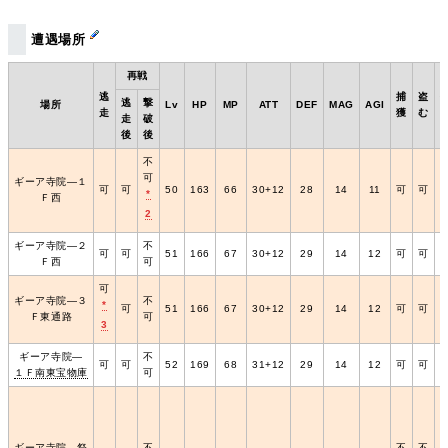
遭遇場所
再戦
逃
捕
盗
逃
撃
場所
Lv
HP
MP
ATT
DEF
MAG
AGI
走
獲
む
走
破
後
後
不
可
ギーア寺院―１
可
可
50
163
66
30+12
28
14
11
可
可
*
Ｆ西
2
ギーア寺院―２
不
可
可
51
166
67
30+12
29
14
12
可
可
Ｆ西
可
可
ギーア寺院―３
不
*
可
51
166
67
30+12
29
14
12
可
可
Ｆ東通路
可
3
ギーア寺院―
不
可
可
52
169
68
31+12
29
14
12
可
可
１Ｆ南東宝物庫
可
ギーア寺院―祭
不
不
不