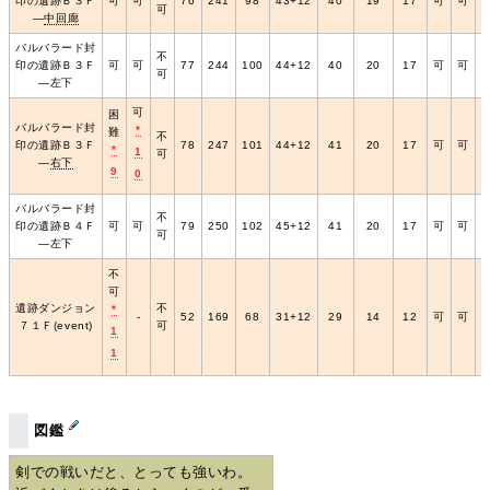
印の遺跡Ｂ３Ｆ
可
可
76
241
98
43+12
40
19
17
可
可
可
―
中回廊
バルバラード封
不
印の遺跡Ｂ３Ｆ
可
可
77
244
100
44+12
40
20
17
可
可
可
―左下
可
困
バルバラード封
*
難
不
印の遺跡Ｂ３Ｆ
78
247
101
44+12
41
20
17
可
可
*
1
可
―
右下
9
0
バルバラード封
不
印の遺跡Ｂ４Ｆ
可
可
79
250
102
45+12
41
20
17
可
可
可
―左下
不
可
遺跡ダンジョン
不
*
‐
52
169
68
31+12
29
14
12
可
可
７１Ｆ(event)
可
1
1
図鑑
剣での戦いだと、とっても強いわ。