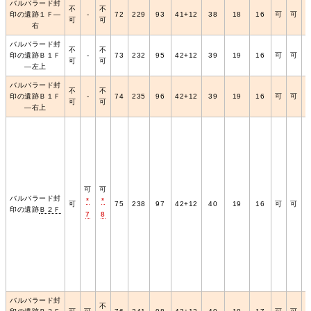
バルバラード封
不
不
印の遺跡１Ｆ―
‐
72
229
93
41+12
38
18
16
可
可
可
可
右
バルバラード封
不
不
印の遺跡Ｂ１Ｆ
‐
73
232
95
42+12
39
19
16
可
可
可
可
―左上
バルバラード封
不
不
印の遺跡Ｂ１Ｆ
‐
74
235
96
42+12
39
19
16
可
可
可
可
―右上
可
可
バルバラード封
*
*
可
75
238
97
42+12
40
19
16
可
可
印の遺跡
Ｂ２Ｆ
7
8
バルバラード封
不