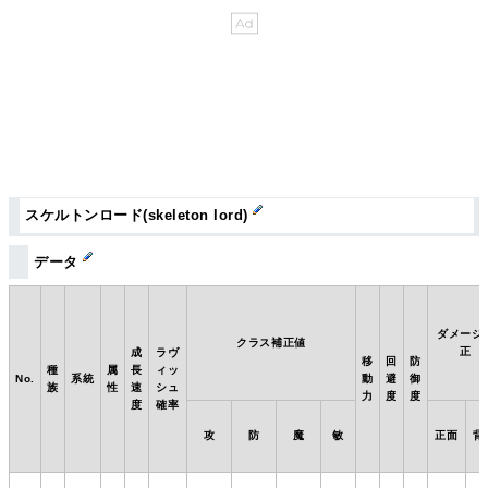
スケルトンロード(skeleton lord)
データ
ダメージ
クラス補正値
正
成
ラヴ
移
回
防
種
属
長
ィッ
No.
系統
動
避
御
族
性
速
シュ
力
度
度
度
確率
攻
防
魔
敏
正面
背