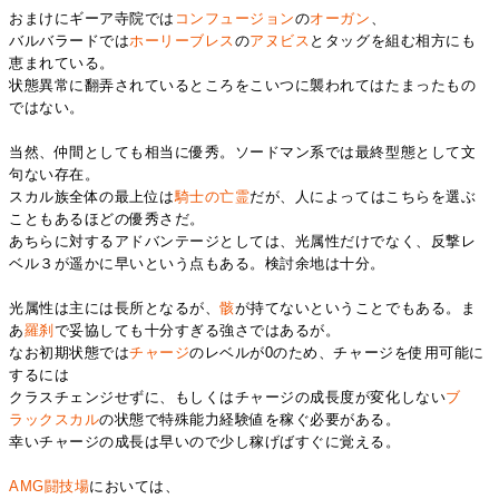
おまけにギーア寺院では
コンフュージョン
の
オーガン
、
バルバラードでは
ホーリーブレス
の
アヌビス
とタッグを組む相方にも
恵まれている。
状態異常に翻弄されているところをこいつに襲われてはたまったもの
ではない。
当然、仲間としても相当に優秀。ソードマン系では最終型態として文
句ない存在。
スカル族全体の最上位は
騎士の亡霊
だが、人によってはこちらを選ぶ
こともあるほどの優秀さだ。
あちらに対するアドバンテージとしては、光属性だけでなく、反撃レ
ベル３が遥かに早いという点もある。検討余地は十分。
光属性は主には長所となるが、
骸
が持てないということでもある。ま
あ
羅刹
で妥協しても十分すぎる強さではあるが。
なお初期状態では
チャージ
のレベルが0のため、チャージを使用可能に
するには
クラスチェンジせずに、もしくはチャージの成長度が変化しない
ブ
ラックスカル
の状態で特殊能力経験値を稼ぐ必要がある。
幸いチャージの成長は早いので少し稼げばすぐに覚える。
AMG闘技場
においては、