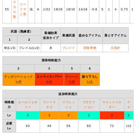
ス
ソー
カ
55
ドマ
光
A
1/32
18/16
18/16
14/16
-0.8
5
1
4
0.75
1.
ル
ン系
族
武器（熟練度）
装備効果
装備武器
盗めるアイテム
落とすアイテム
追加タイプ
1
2
剣(Lv3)
フレイル(Lv2)
B
ブレイド
回復果物
元気針
習得特殊能力
2
3
5
6
テンダリーショック
ストライクパワー
チャージ
振り下ろし
Lv0
Lv1
Lv0
Lv1
追加特殊能力
特殊能
ホールドエネ
ウィーク
リフレッ
プロテク
マインドバス
デ
力
ミー
ネス
シュ
ション
ター
ス
Lv
2
2
2
2
2
2
必要
40
48
56
60
72
112
Lv