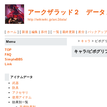
アークザラッド２ データまと
http://wikiwiki.jp/arc2data/
[
ホーム
] [
新規
|
編集
|
添付
] [
一覧
|
最終更新
|
差分
|
バックアッ
>
キャラ
> ピポグ
Menu
TOP
キャラ/ピポグリ
FAQ
SimpleBBS
Link
アイテムデータ
武器
防具
アクセサリ
使用アイテム
効果別一覧
装備効果別