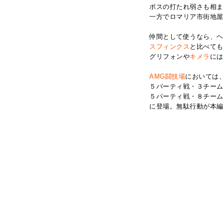
ボスの打たれ弱さも相
一方でロマリア市街地
仲間として使うなら、
スフィンクス
と比べて
グリフォンや
キメラ
に
AMG闘技場
においては
５パーティ戦・３チーム
５パーティ戦・８チーム
に登場。無駄行動が本編