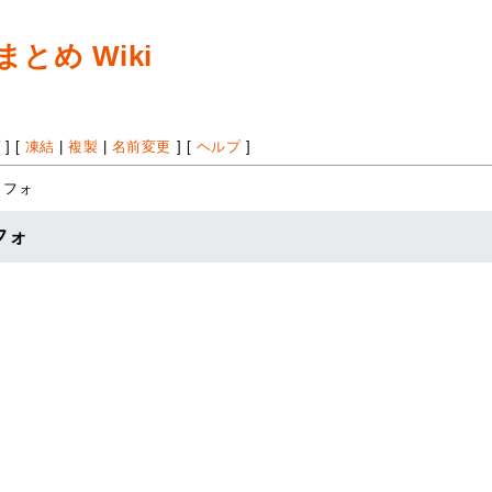
め Wiki
プ
] [
凍結
|
複製
|
名前変更
] [
ヘルプ
]
リフォ
フォ