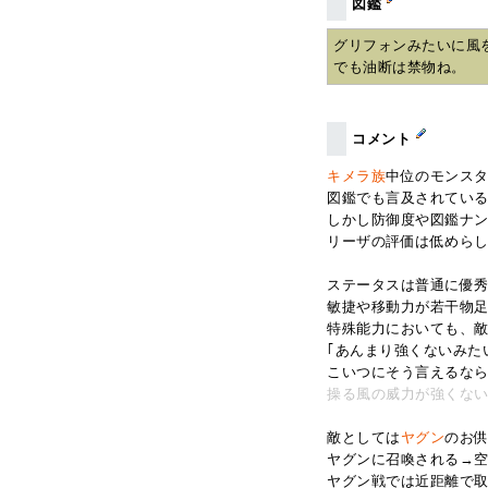
図鑑
グリフォンみたいに風
でも油断は禁物ね。
コメント
キメラ族
中位のモンス
図鑑でも言及されてい
しかし防御度や図鑑ナ
リーザの評価は低めら
ステータスは普通に優
敏捷や移動力が若干物
特殊能力においても、
｢あんまり強くないみた
こいつにそう言えるな
操る風の威力が強くな
敵としては
ヤグン
のお
ヤグンに召喚される→
ヤグン戦では近距離で