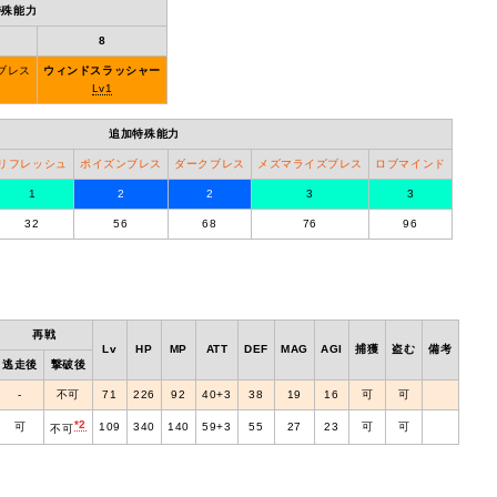
特殊能力
8
ブレス
ウィンドスラッシャー
0
Lv1
追加特殊能力
リフレッシュ
ポイズンブレス
ダークブレス
メズマライズブレス
ロブマインド
1
2
2
3
3
32
56
68
76
96
再戦
Lv
HP
MP
ATT
DEF
MAG
AGI
捕獲
盗む
備考
逃走後
撃破後
‐
不可
71
226
92
40+3
38
19
16
可
可
*2
可
109
340
140
59+3
55
27
23
可
可
不可