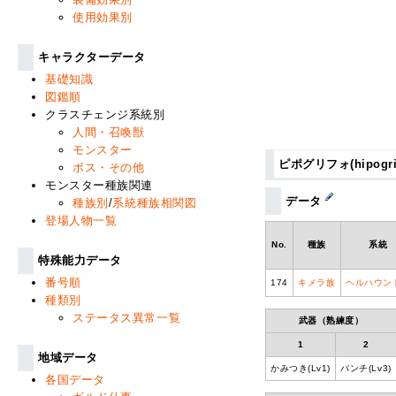
使用効果別
キャラクターデータ
基礎知識
図鑑順
クラスチェンジ系統別
人間・召喚獣
モンスター
ピポグリフォ(hipogrifo
ボス・その他
モンスター種族関連
データ
種族別
/
系統種族相関図
登場人物一覧
No.
種族
系統
特殊能力データ
番号順
174
キメラ族
ヘルハウン
種類別
ステータス異常一覧
武器（熟練度）
1
2
地域データ
かみつき(Lv1)
パンチ(Lv3)
各国データ