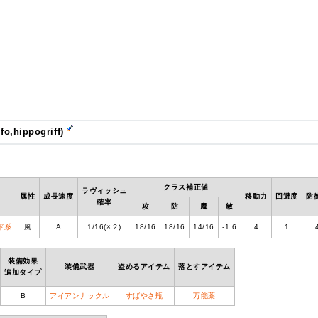
,hippogriff)
クラス補正値
ラヴィッシュ
属性
成長速度
移動力
回避度
防
確率
攻
防
魔
敏
ド系
風
A
1/16(×２)
18/16
18/16
14/16
-1.6
4
1
装備効果
装備武器
盗めるアイテム
落とすアイテム
追加タイプ
B
アイアンナックル
すばやさ瓶
万能薬