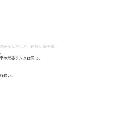
の筈なんだけど、何故か獅子頭…
、
率や武器ランクは同じ。
れ強い。