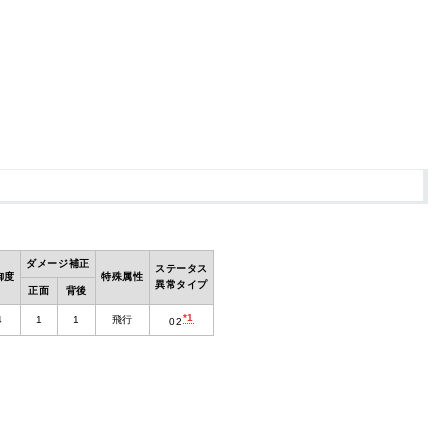
ダメージ補正
ステータス
御度
特殊属性
異常タイプ
正面
背後
*1
4
1
1
飛行
02