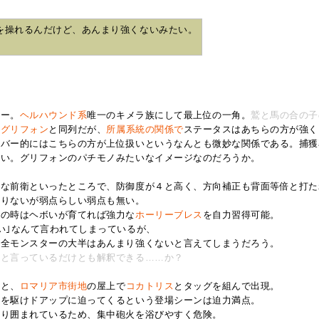
を操れるんだけど、あんまり強くないみたい。
ター。
ヘルハウンド系
唯一のキメラ族にして最上位の一角。
鷲と馬の合の子
る
グリフォン
と同列だが、
所属系統の関係で
ステータスはあちらの方が強く
ンバー的にはこちらの方が上位扱いというなんとも微妙な関係である。捕獲
しい。グリフォンのパチモノみたいなイメージなのだろうか。
秀な前衛といったところで、防御度が４と高く、方向補正も背面等倍と打た
足りないが弱点らしい弱点も無い。
敵の時はヘボいが育てれば強力な
ホーリーブレス
を自力習得可能。
い｣なんて言われてしまっているが、
ら全モンスターの大半はあんまり強くないと言えてしまうだろう。
いと言っているだけとも解釈できる……か？
供と、
ロマリア市街地
の屋上で
コカトリス
とタッグを組んで出現。
空を駆けドアップに迫ってくるという登場シーンは迫力満点。
取り囲まれているため、集中砲火を浴びやすく危険。