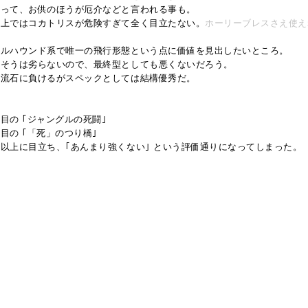
まって、お供のほうが厄介などと言われる事も。
屋上ではコカトリスが危険すぎて全く目立たない。
ホーリーブレスさえ使え
ヘルハウンド系で唯一の飛行形態という点に価値を見出したいところ。
もそうは劣らないので、最終型としても悪くないだろう。
は流石に負けるがスペックとしては結構優秀だ。
、
目の ｢ジャングルの死闘｣
目の ｢「死」のつり橋｣
以上に目立ち、｢あんまり強くない｣ という評価通りになってしまった。