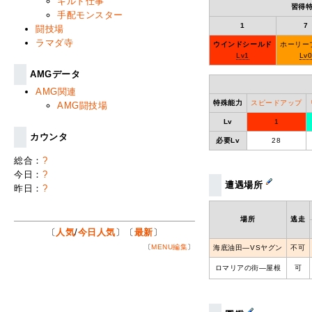
ギルド仕事
習得
手配モンスター
1
7
闘技場
ラマダ寺
ウインドシールド
ホーリー
Lv1
Lv
AMGデータ
AMG関連
特殊能力
スピードアップ
AMG闘技場
Lv
1
カウンタ
必要Lv
28
総合：
?
今日：
?
遭遇場所
昨日：
?
場所
逃走
〔
人気
/
今日人気
〕〔
最新
〕
〔
MENU編集
〕
海底油田―VSヤグン
不可
ロマリアの街―屋根
可