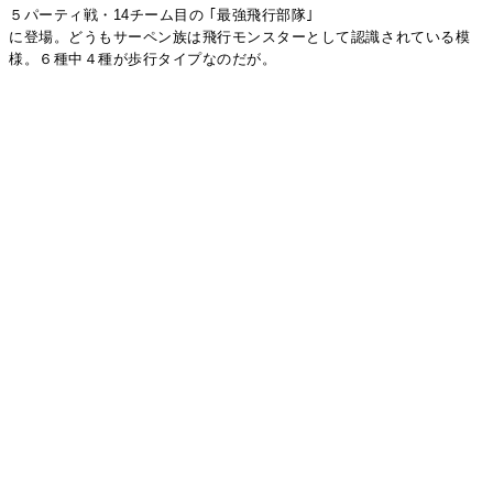
５パーティ戦・14チーム目の ｢最強飛行部隊｣
に登場。どうもサーペン族は飛行モンスターとして認識されている模
様。６種中４種が歩行タイプなのだが。