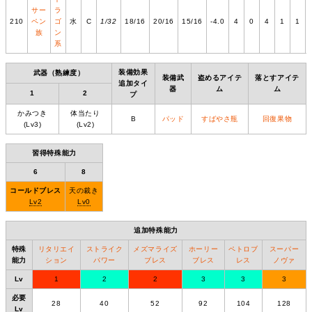
サー
ラ
210
ペン
ゴ
水
C
1/32
18/16
20/16
15/16
-4.0
4
0
4
1
1
族
ン
系
装備効果
武器（熟練度）
装備武
盗めるアイテ
落とすアイテ
追加タイ
器
ム
ム
1
2
プ
かみつき
体当たり
B
パッド
すばやさ瓶
回復果物
(Lv3)
(Lv2)
習得特殊能力
6
8
コールドブレス
天の裁き
Lv2
Lv0
追加特殊能力
特殊
リタリエイ
ストライク
メズマライズ
ホーリー
ペトロブ
スーパー
能力
ション
パワー
ブレス
ブレス
レス
ノヴァ
Lv
1
2
2
3
3
3
必要
28
40
52
92
104
128
Lv