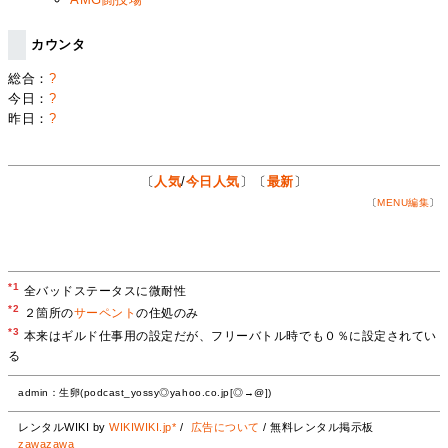
カウンタ
総合：
?
今日：
?
昨日：
?
〔
人気
/
今日人気
〕〔
最新
〕
〔
MENU編集
〕
*1
全バッドステータスに微耐性
*2
２箇所の
サーペント
の住処のみ
*3
本来はギルド仕事用の設定だが、フリーバトル時でも０％に設定されてい
る
admin：生卵(podcast_yossy◎yahoo.co.jp[◎→@])
レンタルWIKI by
WIKIWIKI.jp*
/
広告について
/ 無料レンタル掲示板
zawazawa