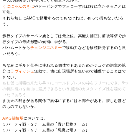
ースの特殊能力が使いにくく敬遠されがち。
うににゃんのきば
やドーピングでフォローすれば役に立たせることは
可能。
それら無しにAMGで起用するのでもなければ、有って損もないだろ
う。
歩行タイプのサーペン族としては最上位。高能力補正に前後等倍で歩
行タイプの最終形態の候補に挙がる。
バハムートから
チェンジエネミー
で移動力などを移植転身するのも良
いだろう。
ちなみにギルド仕事に使われる個体でもあるためかテュケの洞窟の親
分は
ラヴィッシュ
無効で、他に出現場所も無いので捕獲することはで
きない。
もし仮に捕獲出来たら早々にコールドブレスの枠をフリーにでき、9つ
の特殊能力を自由に選択できるという屈指のカスタマイズ性を秘めて
いたであろう。
まあ天の裁きがある関係で素体にするには不都合がある。惜しむほど
のものでもないか。
AMG闘技場
においては、
３パーティ戦・２チーム目の ｢青い怪物チーム｣
５パーティ戦・９チーム目の ｢悪魔と竜チーム｣