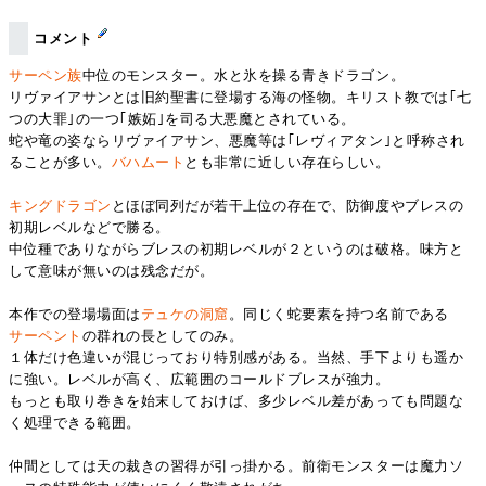
コメント
サーペン族
中位のモンスター。水と氷を操る青きドラゴン。
リヴァイアサンとは旧約聖書に登場する海の怪物。キリスト教では｢七
つの大罪｣の一つ｢嫉妬｣を司る大悪魔とされている。
蛇や竜の姿ならリヴァイアサン、悪魔等は｢レヴィアタン｣と呼称され
ることが多い。
バハムート
とも非常に近しい存在らしい。
キングドラゴン
とほぼ同列だが若干上位の存在で、防御度やブレスの
初期レベルなどで勝る。
中位種でありながらブレスの初期レベルが２というのは破格。味方と
して意味が無いのは残念だが。
本作での登場場面は
テュケの洞窟
。同じく蛇要素を持つ名前である
サーペント
の群れの長としてのみ。
１体だけ色違いが混じっており特別感がある。当然、手下よりも遥か
に強い。レベルが高く、広範囲のコールドブレスが強力。
もっとも取り巻きを始末しておけば、多少レベル差があっても問題な
く処理できる範囲。
仲間としては天の裁きの習得が引っ掛かる。前衛モンスターは魔力ソ