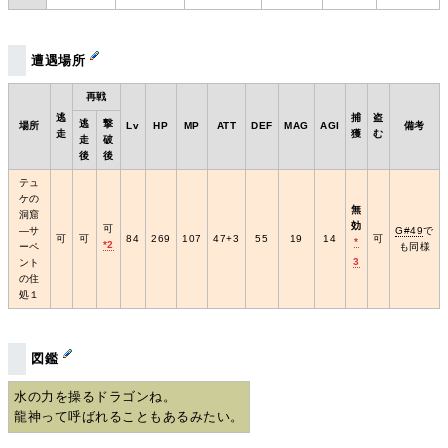
遭遇場所
再戦
逃
捕
盗
逃
撃
場所
Lv
HP
MP
ATT
DEF
MAG
AGI
備考
走
獲
む
走
破
後
後
テュ
ケの
無
洞窟
効
可
―サ
G#49
で
可
可
84
269
107
47+3
55
19
14
可
*
*2
ーペ
も同様
3
ント
の住
処１
図鑑
水の力を操るドラゴンね。
龍神って呼ばれることもあるみたい。