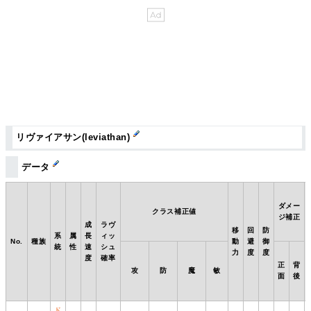
リヴァイアサン(leviathan)
データ
ダメー
クラス補正値
ジ補正
成
ラヴ
移
回
防
系
属
長
ィッ
No.
種族
動
避
御
統
性
速
シュ
力
度
度
度
確率
正
背
攻
防
魔
敏
面
後
ド