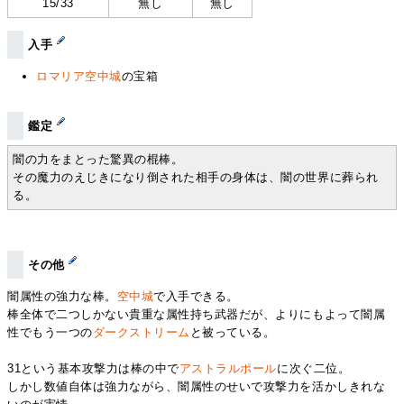
15/33
無し
無し
入手
ロマリア空中城
の宝箱
鑑定
闇の力をまとった驚異の棍棒。
その魔力のえじきになり倒された相手の身体は、闇の世界に葬られ
る。
その他
闇属性の強力な棒。
空中城
で入手できる。
棒全体で二つしかない貴重な属性持ち武器だが、よりにもよって闇属
性でもう一つの
ダークストリーム
と被っている。
31という基本攻撃力は棒の中で
アストラルポール
に次ぐ二位。
しかし数値自体は強力ながら、闇属性のせいで攻撃力を活かしきれな