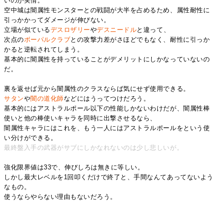
いのが実情。
空中城は闇属性モンスターとの戦闘が大半を占めるため、属性耐性に
引っかかってダメージが伸びない。
立場が似ている
デスロザリー
や
デスニードル
と違って、
次点の
ボーパルクラブ
との攻撃力差がさほどでもなく、耐性に引っか
かると逆転されてしまう。
基本的に闇属性を持っていることがデメリットにしかなっていないの
だ。
裏を返せば元から闇属性のクラスならば気にせず使用できる。
サタン
や
闇の道化師
などにはうってつけだろう。
基本的にはアストラルポール以下の性能しかないわけだが、闇属性棒
使いと他の棒使いキャラを同時に出撃させるなら、
闇属性キャラにはこれを、もう一人にはアストラルポールをという使
い分けができる。
最終盤入手の武器がサブにしかなれないのは少し悲しいが。
強化限界値は33で、伸びしろは無きに等しい。
しかし最大レベルを1回叩くだけで終了と、手間なんてあってないよう
なもの。
使うならやらない理由もないだろう。