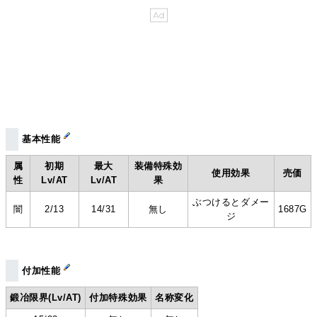
基本性能
属
初期
最大
装備特殊効
使用効果
売価
性
Lv/AT
Lv/AT
果
ぶつけるとダメー
闇
2/13
14/31
無し
1687G
ジ
付加性能
鍛冶限界(Lv/AT)
付加特殊効果
名称変化