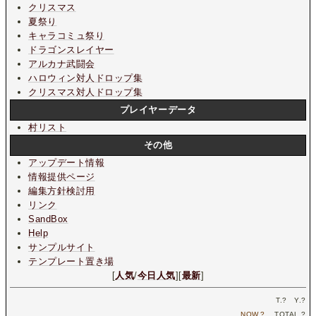
クリスマス
夏祭り
キャラコミュ祭り
ドラゴンスレイヤー
アルカナ武闘会
ハロウィン対人ドロップ集
クリスマス対人ドロップ集
プレイヤーデータ
村リスト
その他
アップデート情報
情報提供ページ
編集方針検討用
リンク
SandBox
Help
サンプルサイト
テンプレート置き場
[
人気
/
今日人気
][
最新
]
T.
?
Y.
?
NOW.
?
TOTAL.
?