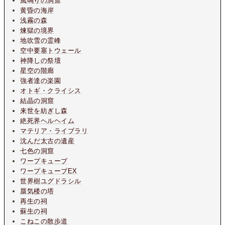
風鳴りの洞窟
黄昏の海岸
浅霧の森
煉獄の境界
地吹雪の霊峰
空中要塞トウェール
神降しの祭壇
星空の階廊
強者達の楽園
オトギ・クライシス
結晶の洞窟
来世を紡ぎし森
絶死界ヘルヘイム
マテリア・ライブラリ
沈んだ太古の遺産
七色の洞窟
ワープキューブ
ワープキューブEX
世界樹ユグドラシル
蜃気楼の塔
再生の祠
蘇生の祠
こねこの散歩道