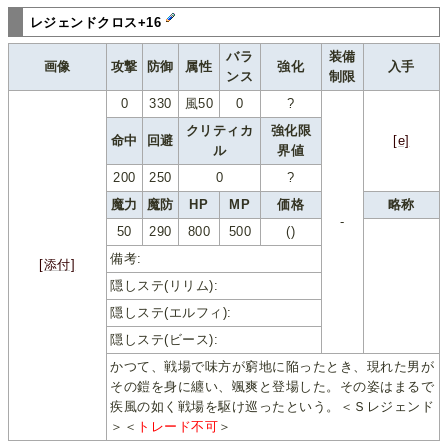
レジェンドクロス+16
バラ
装備
画像
攻撃
防御
属性
強化
入手
ンス
制限
0
330
風50
0
?
クリティカ
強化限
命中
回避
[e]
ル
界値
200
250
0
?
魔力
魔防
HP
MP
価格
略称
-
50
290
800
500
()
備考:
[添付]
隠しステ(リリム):
隠しステ(エルフィ):
隠しステ(ビース):
かつて、戦場で味方が窮地に陥ったとき、現れた男が
その鎧を身に纏い、颯爽と登場した。その姿はまるで
疾風の如く戦場を駆け巡ったという。＜Ｓレジェンド
＞＜
トレード不可
＞