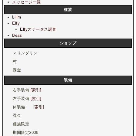
メッセージ一覧
種族
Lilim
Elfy
Elfyステータス調査
Beas
ショップ
マリンダリン
村
課金
装備
右手装備
[索引]
左手装備
[索引]
体装備
[索引]
課金
種族限定
期間限定2009