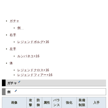
ガチャ
例
右手
レジェンドボルグ+16
左手
ルンバネコ+16
体
レジェンドクロス+16
レジェンドフィアー+16
ガチャ
例
攻
防
バラ
装備
画像
属性
強化
入手
撃
御
ンス
制限