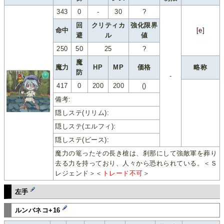
343
0
-
30
?
回
クリティカ
強化限界
命中
[e]
避
ル
値
250
50
25
?
魔
魔力
HP
MP
価格
略称
防
-
417
0
200
200
()
備考:
隠しステ(リリム):
隠しステ(エルフィ):
隠しステ(ビース):
魔力の篭ったその長き槍は、刹那にして強敵軍を葬り
去る力を持っており、人々から恐れられている。＜Ｓ
レジェンド＞＜
トレード不可
＞
左手
ルンバネコ+16