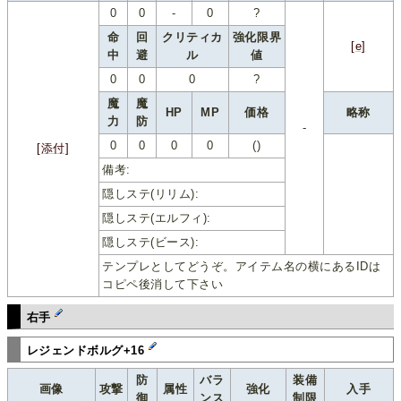
0
0
-
0
?
命
回
クリティカ
強化限界
[e]
中
避
ル
値
0
0
0
?
魔
魔
HP
MP
価格
略称
力
防
-
0
0
0
0
()
[添付]
備考:
隠しステ(リリム):
隠しステ(エルフィ):
隠しステ(ビース):
テンプレとしてどうぞ。アイテム名の横にあるIDは
コピペ後消して下さい
右手
レジェンドボルグ+16
防
バラ
装備
画像
攻撃
属性
強化
入手
御
ンス
制限