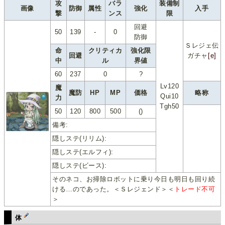
攻
バラ
装備制
画像
防御
属性
強化
入手
撃
ンス
限
回避
50
139
-
0
防御
Ｓレジェ伝
命
クリティカ
強化限
回避
ガチャ
[e]
中
ル
界値
60
237
0
?
Lv120
魔
魔防
HP
MP
価格
略称
Qui10
力
Tgh50
50
120
800
500
()
備考:
隠しステ(リリム):
隠しステ(エルフィ):
隠しステ(ビース):
そのネコ、お掃除ロボットに乗り今日も明日も回り続
ける…のであった。＜Ｓレジェンド＞＜
トレード不可
＞
体