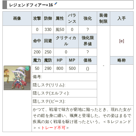
レジェンドフィアー+16
バラ
装備
画像
攻撃
防御
属性
強化
入手
ンス
制限
0
330
風50
0
?
クリティカ
強化限
命中
回避
[e]
ル
界値
200
250
0
?
魔力
魔防
HP
MP
価格
略称
-
50
290
800
500
()
備考:
隠しステ(リリム):
隠しステ(エルフィ):
隠しステ(ビース):
かつて、戦場で味方が窮地に陥ったとき、現れた女が
その鎧を身に纏い、颯爽と登場した。その姿はまるで
疾風の如く戦場を駆け巡ったという。＜Ｓレジェンド
＞＜
トレード不可
＞