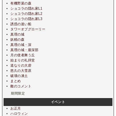
有機野菜の森
ショコラの隠れ家L1
ショコラの隠れ家L2
ショコラの隠れ家L3
誘惑の迷い船
タワーオブグローリー
真理の城
妖精の森
真理の城・深
真理の城・最深部
月の使者舞う丘
始まりの礼拝堂
道なりの大砦
悠久の大雪原
破壊の凍土
まとめ
敵のコメント
期間限定
イベント
お正月
ハロウィン