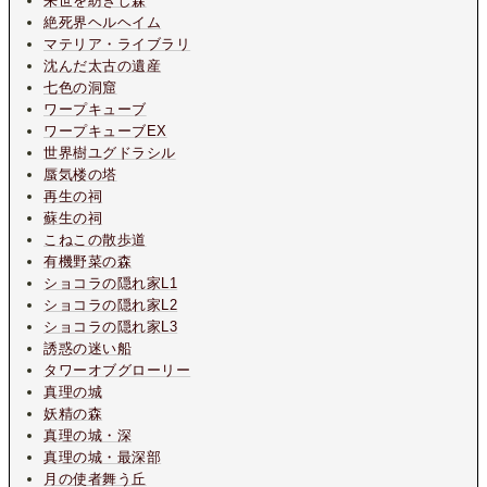
来世を紡ぎし森
絶死界ヘルヘイム
マテリア・ライブラリ
沈んだ太古の遺産
七色の洞窟
ワープキューブ
ワープキューブEX
世界樹ユグドラシル
蜃気楼の塔
再生の祠
蘇生の祠
こねこの散歩道
有機野菜の森
ショコラの隠れ家L1
ショコラの隠れ家L2
ショコラの隠れ家L3
誘惑の迷い船
タワーオブグローリー
真理の城
妖精の森
真理の城・深
真理の城・最深部
月の使者舞う丘