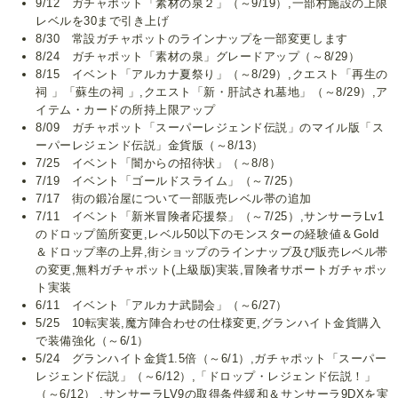
9/12 ガチャポット「素材の泉２」（～9/19）,一部村施設の上限
レベルを30まで引き上げ
8/30 常設ガチャポットのラインナップを一部変更します
8/24 ガチャポット「素材の泉」グレードアップ（～8/29）
8/15 イベント「アルカナ夏祭り」（～8/29）,クエスト「再生の
祠 」「蘇生の祠 」,クエスト「新・肝試され墓地」（～8/29）,ア
イテム・カードの所持上限アップ
8/09 ガチャポット「スーパーレジェンド伝説」のマイル版「ス
ーパーレジェンド伝説」金貨版（～8/13）
7/25 イベント「闇からの招待状」（～8/8）
7/19 イベント「ゴールドスライム」（～7/25）
7/17 街の鍛冶屋について一部販売レベル帯の追加
7/11 イベント「新米冒険者応援祭」（～7/25）,サンサーラLv1
のドロップ箇所変更,レベル50以下のモンスターの経験値＆Gold
＆ドロップ率の上昇,街ショップのラインナップ及び販売レベル帯
の変更,無料ガチャポット(上級版)実装,冒険者サポートガチャポッ
ト実装
6/11 イベント「アルカナ武闘会」（～6/27）
5/25 10転実装,魔方陣合わせの仕様変更,グランハイト金貨購入
で装備強化（～6/1）
5/24 グランハイト金貨1.5倍（～6/1）,ガチャポット「スーパー
レジェンド伝説」（～6/12）,「ドロップ・レジェンド伝説！」
（～6/12） ,サンサーラLV9の取得条件緩和＆サンサーラ9DXを実