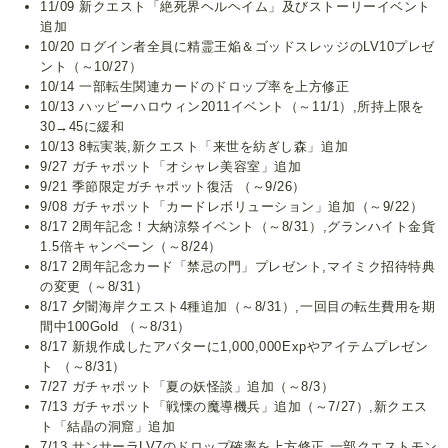
11/09 新クエスト「絶死界ヘルヘイム」及びストーリーイベント
追加
10/20 ログイン者全員に精霊王焔＆ゴッドスレッジのLV10プレゼ
ント（～10/27）
10/14 一部転生関連カードのドロップ率を上方修正
10/13 ハッピーハロウィン2011イベント（～11/1）,所持上限を
30→45に緩和
10/13 8転実装,新クエスト「来世を紡ぎし森」追加
9/27 ガチャポット「オシャレ美容室」追加
9/21 季節限定ガチャポット復活 （～9/26）
9/08 ガチャポット「カードレボリューション」追加（～9/22）
8/17 2周年記念！大納涼祭イベント（～8/31）,グランハイト金貨
1.5倍キャンペーン（～8/24）
8/17 2周年記念カード「禁忌の門」プレゼント,マイミク招待特典
の変更（～8/31）
8/17 夕闇海岸クエスト4種追加（～8/31）,一回目の転生費用を期
間中100Gold （～8/31）
8/17 新規作成したアバターに1,000,000Expやアイテムプレゼン
ト （～8/31）
7/27 ガチャポット「夏の妖怪談」追加（～8/3）
7/13 ガチャポット「戦慄の魔導機兵」追加（～7/27）,新クエス
ト「結晶の洞窟」追加
7/13 サンサーラLV7のドロップ確率を上方修正,一部クエストモン