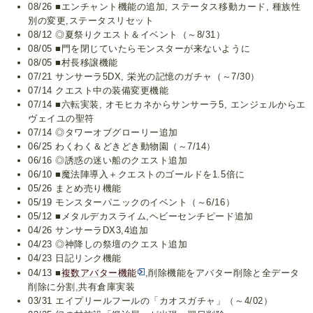
08/26 ■エンチャント機能の追加, ステータス移動カード, 種族性
別の変更,ステータスリセット
08/12 ◎夏祭りクエスト＆イベント（～8/31）
08/05 ■門を閉じていたらモンスターが来ないように
08/05 ■村長移譲機能
07/21 サンサーラ5DX, 栄光の記憶のガチャ（～7/30）
07/14 クエスト中の装備変更機能
07/14 ■六転実装, オモヒカネからサンサーラ5, エンジェルからエ
ヴェイユの聖符
07/14 ◎タワーオブグローリー追加
06/25 わくわく＆どきどき動物園（～7/14）
06/16 ◎誘惑の迷い船のクエスト追加
06/10 ■魔法陣導入＋クエストのゴールドを1.5倍に
05/26 まとめ売り機能
05/19 モンスターパニックのイベント（～6/16）
05/12 ■メタルデカスライム,ヘビーセンチピード追加
04/26 サンサーラDX3,4追加
04/23 ◎神降しの祭壇のクエスト追加
04/23 日記リンク機能
04/13 ■
複数アバター機能
,削除機能をアバター削除と全データ
削除に分割,共有倉庫実装
03/31 エイプリールフールの「カオスガチャ」（～4/02）