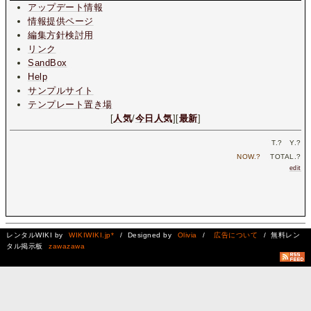
アップデート情報
情報提供ページ
編集方針検討用
リンク
SandBox
Help
サンプルサイト
テンプレート置き場
[
人気
/
今日人気
][
最新
]
T.
?
Y.
?
NOW.
?
TOTAL.
?
edit
レンタルWIKI by
WIKIWIKI.jp*
/ Designed by
Olivia
/
広告について
/ 無料レン
タル掲示板
zawazawa