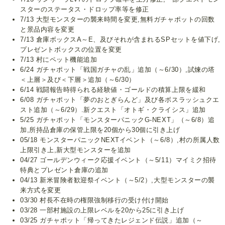
スターのステータス・ドロップ率等を修正
7/13 大型モンスターの襲来時間を変更,無料ガチャポットの回数
と景品内容を変更
7/13 倉庫ボックスA～E、及びそれが含まれるSPセットを値下げ,
プレゼントボックスの位置を変更
7/13 村にペット機能追加
6/24 ガチャポット「戦国ガチャの乱」追加（～6/30）,試煉の塔
＜上層＞及び＜下層＞追加（～6/30）
6/14 戦闘報告時得られる経験値・ゴールドの積算上限を緩和
6/08 ガチャポット「夢のおとぎらんど」及び各ボスラッシュクエ
スト追加（～6/29）.新クエスト「オトギ・クライシス」追加
5/25 ガチャポット「モンスターパニックG-NEXT」（～6/8）追
加,所持品倉庫の保管上限を20個から30個に引き上げ
05/18 モンスターパニックNEXTイベント（～6/8）,村の所属人数
上限引き上,新大型モンスターを追加
04/27 ゴールデンウィーク応援イベント（～5/11）マイミク招待
特典とプレゼント倉庫の追加
04/13 新米冒険者歓迎祭イベント（～5/2）,大型モンスターの襲
来方式を変更
03/30 村長不在時の権限強制移行の受け付け開始
03/28 一部村施設の上限レベルを20から25に引き上げ
03/25 ガチャポット「帰ってきたレジェンド伝説」追加（～