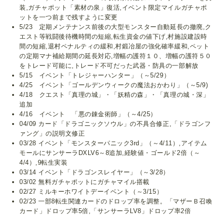
装,ガチャポット「素材の泉」復活,イベント限定マイルガチャポ
ットを一つ前まで残すように変更
5/23 定期メンテナンス前後の大型モンスター自動延長の撤廃,ク
エスト等戦闘後待機時間の短縮,転生資金の値下げ,村施設建設時
間の短縮,退村ペナルティの緩和,村鍛冶屋の強化確率緩和,ペット
の定期マナ補給期間の延長対応,増幅の護符１０、増幅の護符５０
をトレード可能に,トレード不可だった武器・防具の一部解放
5/15 イベント「トレジャーハンター」（～5/29）
4/25 イベント「ゴールデンウィークの魔法おかわり」（～5/9)
4/18 クエスト「真理の城」・「妖精の森」・「真理の城・深」
追加
4/16 イベント 「悪の錬金術師」（～4/25）
04/09 カード「ドラゴニックソウル」の不具合修正,「ドラゴンフ
ァング」の説明文修正
03/28 イベント「モンスターパニック3rd」（～4/11）,アイテム
モールにサンサーラDXLV6～8追加,経験値・ゴールド2倍（～
4/4）,9転生実装
03/14 イベント「ドラゴンスレイヤー」（～3/28）
03/02 無料ガチャポットにガチャマイル搭載
02/27 ミルキーホワイトデーイベント（～3/15）
02/23 一部8転生関連カードのドロップ率を調整。「マザーＢ召喚
カード」ドロップ率5倍,「サンサーラLV8」ドロップ率2倍