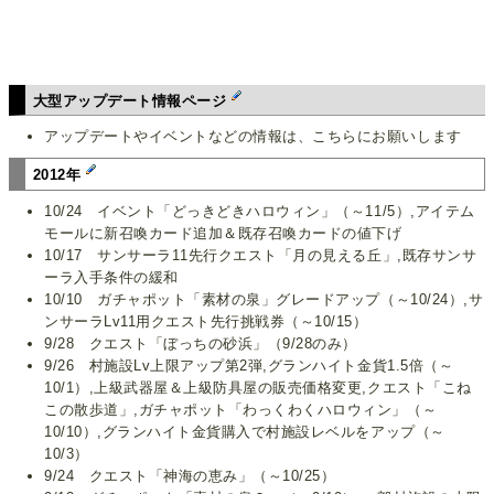
大型アップデート情報ページ
アップデートやイベントなどの情報は、こちらにお願いします
2012年
10/24 イベント「どっきどきハロウィン」（～11/5）,アイテム
モールに新召喚カード追加＆既存召喚カードの値下げ
10/17 サンサーラ11先行クエスト「月の見える丘」,既存サンサ
ーラ入手条件の緩和
10/10 ガチャポット「素材の泉」グレードアップ（～10/24）,サ
ンサーラLv11用クエスト先行挑戦券（～10/15）
9/28 クエスト「ぼっちの砂浜」（9/28のみ）
9/26 村施設Lv上限アップ第2弾,グランハイト金貨1.5倍（～
10/1）,上級武器屋＆上級防具屋の販売価格変更,クエスト「こね
この散歩道」,ガチャポット「わっくわくハロウィン」（～
10/10）,グランハイト金貨購入で村施設レベルをアップ（～
10/3）
9/24 クエスト「神海の恵み」（～10/25）