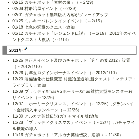
02/15 ガチャポット「素材の泉」（～2/29）
02/08 村鍛冶屋イベント（～2/29）
02/01 ガチャポット無料版の内容がグレードアップ
01/25 ミルキーバレンタインイベント（～2/15）
01/18 七色の洞窟のクエスト追加
01/12 ガチャポット「レジェンド伝説」（～1/19）,2011年のイベ
ントクエスト大復活（～1/18）
2011年
12/26 お正月イベント及びガチャポット「迎年の宴2012」設置
（～2012/1/10）
12/26 お年玉ログインボーナスイベント（～2012/1/10）
12/20 装備強化の仕様変更,村鍛冶屋追加,新クエスト「マテリア・
ライブラリ」追加
12/09 ブラッディXmasVSホーリーXmas対抗大型モンスター狩
りイベント（～12/26）
12/07 「ホーリークリスマス」イベント（～12/26）,グランハイ
ト金貨購入キャンペーン（～12/26）
11/30 アルカナ英雄伝説(ガチャマイル版)追加
11/28 「ブラッディクリスマス」イベント（～12/7）,ガチャマイ
ル機能の導入
11/16 ガチャポット「アルカナ英雄伝説」追加（～11/30）