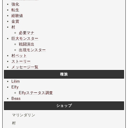
強化
転生
経験値
金貨
村
必要マナ
巨大モンスター
戦闘演出
出現モンスター
村ペット
ストーリー
メッセージ一覧
種族
Lilim
Elfy
Elfyステータス調査
Beas
ショップ
マリンダリン
村