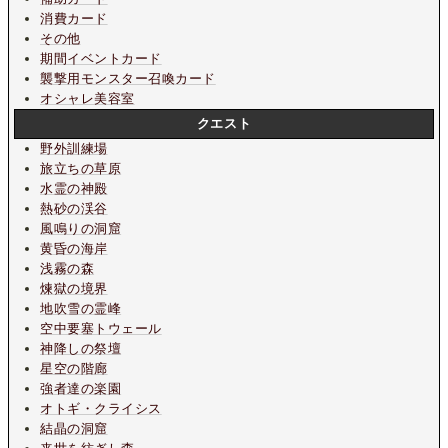
消費カード
その他
期間イベントカード
襲撃用モンスター召喚カード
オシャレ美容室
クエスト
野外訓練場
旅立ちの草原
水霊の神殿
熱砂の渓谷
風鳴りの洞窟
黄昏の海岸
浅霧の森
煉獄の境界
地吹雪の霊峰
空中要塞トウェール
神降しの祭壇
星空の階廊
強者達の楽園
オトギ・クライシス
結晶の洞窟