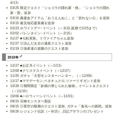
4/13）
03/25 限定クエスト「ショコラの隠れ家・熱」「ショコラの隠れ
家・昏」追加
03/16 義援金アイテム「おうえんねこ」と「折れない心」を追加
03/15 被災地応援装備を追加
02/23 ホワイトデー･イベント（～3/15,延期で3/25まで）
02/02 バレンタイン･イベント（～2/15）
01/27 ■七転実装。リヴァイアちゃん追加
01/27 ◎沈んだ太古の遺産クエスト追加
01/19 ◎強者達の楽園のクエスト追加
2010年
12/27 ■お正月イベント（～1/13）
12/08 ■クリスマスイベント（～12/27）
11/25 ガチャ「大型モンスターハンター」（～12/08）
11/17 ■ママデーモン,ペタキュクロ,ツァーリギガント追加
10/28 ◎期間限定「妖精の禁じられた秘術」イベント＆クエスト
（～11/10）
10/06 ■ハロウィーンイベント（～11/01）
09/15 召喚モンスター新設
09/15 ◎星空の階廊のクエスト追加, ガチャ「進化への挑戦」追加
08/26 レジェンド伝説（～9/15）,日記アザラシのプレゼント