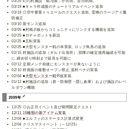
03/25 幻の村施設「鍛冶屋」が出現。翌日削除。
03/19 ■キャラ作成後のチュートリアルイベント追加
03/19 ◎空中要塞トゥエールのクエスト追加, 霊峰のラージアイ魔
防修正
03/10 新モンス追加
03/05 ■村掲示板からコミュニティにリンクする機能を追加
02/25 ■ガチャポットを新設
02/25 ■五転実装
02/25 ■大型モンスター戦の本実装, ロック鳥系の追加
02/15 村施設の追加（ギルド出張所）,部隊の確定後再編成を可能
に,締め切り時刻まで延長を可能に
02/12 定期メンテ前後にモンスターが来ないように
02/10 村画面の複数オープン禁止,退村ペナの実装
02/04 ■
大型モンスター戦
仮実装
01/12 ■村施設の追加（砦・防御壁・隠し倉庫）および施設のレベ
ルダウン機能
2009年
12/25 ◎お正月イベント及び期間限定クエスト
12/11 15種類の新アイテム実装
12/04 ■エルフィのステータス計算式変更
12/04 クリスマスイベント（～12/25）