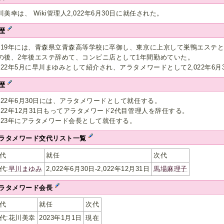
川美幸は、 Wiki管理人2,022年6月30日に就任された。
歴
,019年には、青森県立青森高等学校に卒御し、東京に上京して巣鴨エステ
の後、2年後エステ辞めて、コンビニ店として1年間勤めていた。
,022年5月に早川まゆみとして紹介され、アラタメワードとして2,022年6
歴
,022年6月30日には、アラタメワードとして就任する。
,022年12月31日もってアラタメワード2代目管理人を辞任する。
,023年にアラタメワード会長として就任する。
ラタメワード交代リスト一覧
代
就任
次代
代:
早川まゆみ
2,022年6月30日-2,022年12月31日
馬場麻理子
ラタメワード会長
代
就任
次代
代:花川美幸
2023年1月1日
現在