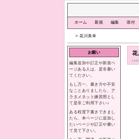
[
ホーム
|
新規
|
編集
|
添付
> 花川美幸
お願い
花
Last
編集追加や訂正や新規ペ
ージある人は、是非書い
てください。
もし万一、書き方や不安
なことありましたら、
ア
ラタメネット練習用
とし
て是非ご利用下さい♪
ある程度下書きできまし
たら、本ページに追加し
たいページや訂正や書い
て見て下さい。