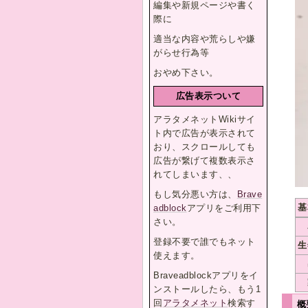
編集や新規ページや書く
際に
適当な内容や荒らしや嫌
がらせ行為等
おやめ下さい。
広告表示ついて
アラタメネットWikiサイ
ト内で広告が表示されて
おり、スクロールしても
広告が繋げて複数表示さ
れてしまいます、、
もし気分悪い方は、
Brave
基
adblock
アプリをご利用下
さい。
登録不要で誰でもネット
生
使えます。
Braveadblockアプリをイ
ンストールしたら、もう1
回
アラタメネット
検索す
概