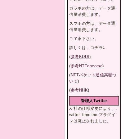
ガラホの方は、データ通
信量消費します。
スマホの方は、データ通
信量消費します。
ご了承下さい。
詳しくは，コチラ⤵︎
(
参考KDDI
)
(
参考NTTdocomo
)
(
NTTパケット通信高額つ
いて
)
(
参考NHK
)
管理人Twitter
X 社の仕様変更により、t
witter_timeline プラグイ
ンは廃止されました。