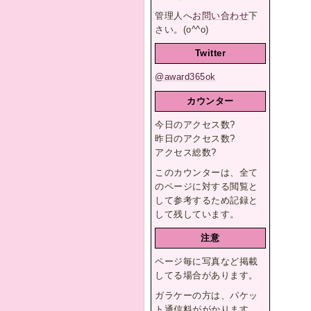
管理人へ
お問い合わせ
下
さい。(o^^o)
Twitter
@award365ok
カウンター
今日のアクセス数
?
昨日のアクセス数
?
アクセス総数
?
このカウンターは、全て
のページに対する閲覧と
して参考するため記録と
して残しています。
注意
ページ毎に写真など掲載
してる場合があります。
ガラケーの方は、パケッ
ト通信料ががかります。