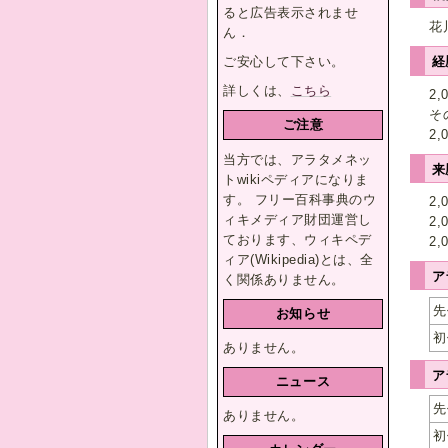
ると広告表示されませ
花
ん．
ご安心して下さい。
経
詳しくは、
こちら
2
そ
ご注意
2
当方では、アラタメネッ
来
トwikiペディアになりま
す。 フリー百科事典のウ
2
ィキメディア財団運営し
2
ております、ウィキペデ
2
ィア(Wikipedia)とは、全
ア
く関係ありません。
先
お知らせ
初
ありません。
ア
ニュース
先
ありません。
初