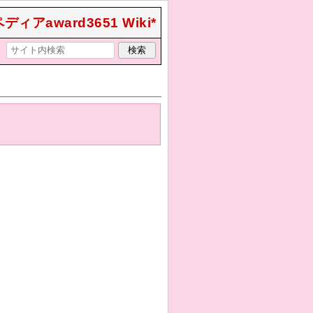
ィアaward3651 Wiki*