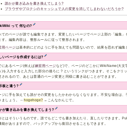
誰かが書き込みを書き換えてしまう?
ブラウザやプロクシのキャッシュで人の変更を消してしまわないだろうか?
kiWiki って 何なの?
べてのページが誰でも編集できます。変更したいページでページ上部の「編集」
ます。編集内容は、整形ルールに従って整形されます。
習用ページ
は基本的にどのように手を加えても問題ないので、結果を恐れず編集
しいページを作成するには?
でにあるページ(例えば
練習用ページ
など)で、ページのどこかにWikiName(大文字と小
う)を入力すると入力した部分の後ろに ? というリンクがつきます。そこをクリ
意されるので、あとは普通のページ変更と同様に書き込むことができます。
示板と違う?
ージに手を加えても誰がその変更をしたかわからなくなります。不安な場合は、
きましょう。 --
hogehoge
?
←こんなかんじで。
かが書き込みを書き換えてしまう?
ikiとはそういうものです。誰でもどこでも書き加えたり、直したりできます。Puk
機能がありますので、バックアップから復旧させることもできます。