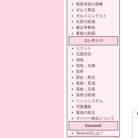
暗黒帝国の侵略
ギルド軍拡
ギルドコンテスト
氷原の戦場
拠点争奪戦
要塞の死闘
コンテンツ
イベント
王国対決
領地
領地・光輝
世界
課金・商店
英雄・育成
英雄・天賦
栄誉の戦場
ペットシステム
守護魔獣
最強の領主
サーバー統合について
Season3
Season3とは？