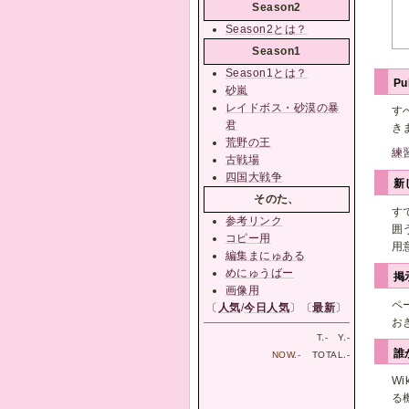
Season2
Season2とは？
Season1
Season1とは？
Pu
砂嵐
レイドボス・砂漠の暴
す
君
き
荒野の王
練
古戦場
四国大戦争
新
そのた、
す
参考リンク
囲
コピー用
用
編集まにゅある
めにゅうばー
掲
画像用
ペ
〔
人気
/
今日人気
〕〔
最新
〕
お
T.
-
Y.
-
誰
NOW.
-
TOTAL.
-
W
る