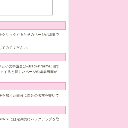
をクリックするとそのページが編集で
してみてください。
文字混合)かBracketName([[]]で
ックすると新しいページの編集画面が
手を加えた部分に自分の名前を書いて
iWikiには定期的にバックアップを取