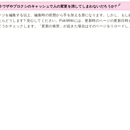
ラウザやプロクシのキャッシュで人の変更を消してしまわないだろうか?
ージを編集する以上、編集時の状態から手を加える形になります。しかし、もし
たらどうします? 安心してください。PukiWikiには、更新時のページの更新
どうかチェックします。「更新の衝突」が起きた場合はそのページをリロードし