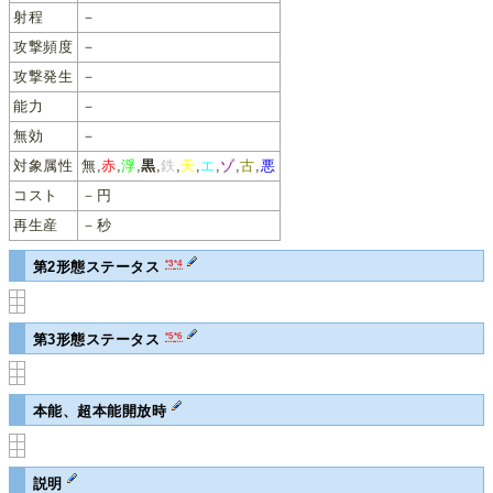
射程
－
攻撃頻度
－
攻撃発生
－
能力
－
無効
－
対象属性
無,
赤
,
浮
,
黒
,
鉄
,
天
,
エ
,
ゾ
,
古
,
悪
コスト
－円
再生産
－秒
*3
*4
第2形態ステータス
*5
*6
第3形態ステータス
本能、超本能開放時
説明