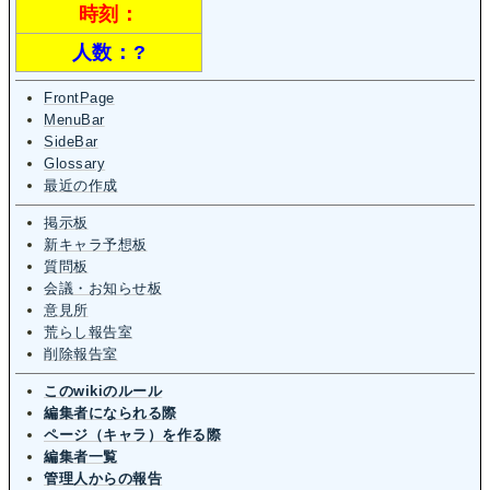
時刻：
人数：
?
FrontPage
MenuBar
SideBar
Glossary
最近の作成
掲示板
新キャラ予想板
質問板
会議・お知らせ板
意見所
荒らし報告室
削除報告室
このwikiのルール
編集者になられる際
ページ（キャラ）を作る際
編集者一覧
管理人からの報告