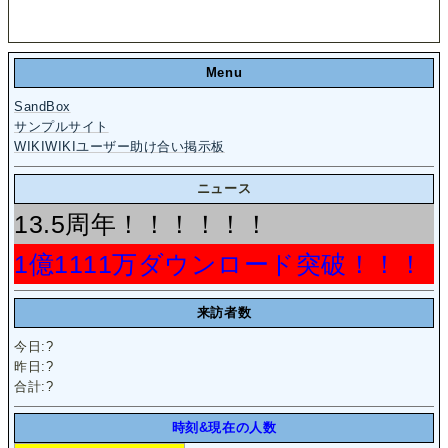
Menu
SandBox
サンプルサイト
WIKIWIKIユーザー助け合い掲示板
ニュース
13.5周年！！！！！！
1億1111万ダウンロード突破！！！
来訪者数
今日:
?
昨日:
?
合計:
?
時刻&現在の人数