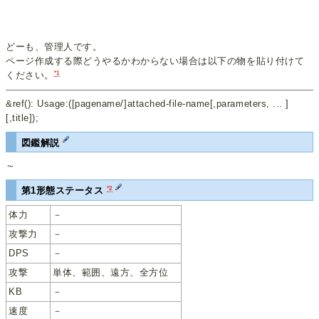
どーも、管理人です。
ページ作成する際どうやるかわからない場合は以下の物を貼り付けて
*1
ください。
&ref(): Usage:([pagename/]attached-file-name[,parameters, ... ]
[,title]);
図鑑解説
～
*2
第1形態ステータス
体力
－
攻撃力
－
DPS
－
攻撃
単体、範囲、遠方、全方位
KB
－
速度
－