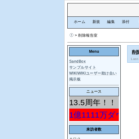
[
ホーム
|
新規
|
編集
|
添付
]
> 削除報告室
Menu
削
Last
SandBox
サンプルサイト
WIKIWIKIユーザー助け合い
掲示板
ニュース
13.5周年！！！！
1億1111万ダウ
来訪者数