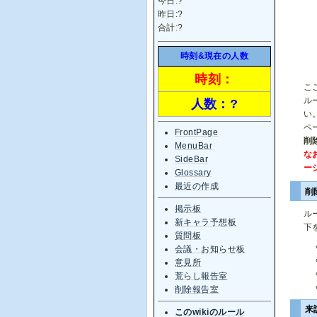
今日:
?
昨日:
?
合計:
?
時刻&現在の人数
時刻：
こ
ル
人数：
?
い
ペ
FrontPage
削
MenuBar
な
SideBar
ー
Glossary
最近の作成
削
掲示板
ル
新キャラ予想板
下
質問板
会議・お知らせ板
意見所
荒らし報告室
削除報告室
来
このwikiのルール