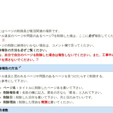
こはページの削除及び復活関連の場所です。
*1
ール違反のページや問題のあるページ
を削除した後は、ここに
必ず
報告してく
*2
。
ージの削除に納得がいかない場合は、コメント欄で言ってください。
除報告の方法を必ずご覧ください。
お、自分で自分のページを削除した場合は報告しないでください。また、工事中
*3
ジを消さないでください。
除報告の方法
ール違反と思われるページや問題のあるページを見つけたらすぐ削除する。
を参考にして下さい。
ページ名：
タイトルに削除したページ名を書いて下さい。
削除報告者：
名前の欄に記入。匿名の方なら「匿名」と入れて下さい。
削除日：
削除した日付を書いて下さい。月と日のみでいいです。
削除理由：
削除した理由を
簡潔に
書いてください。
訪者数