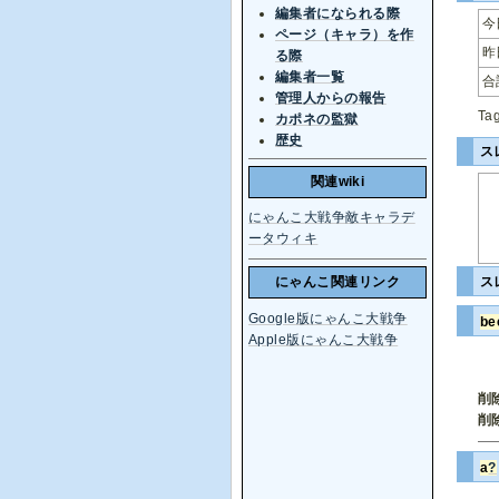
編集者になられる際
今
ページ（キャラ）を作
昨
る際
編集者一覧
合
管理人からの報告
Ta
カポネの監獄
歴史
ス
関連wiki
にゃんこ大戦争敵キャラデ
ータウィキ
ス
にゃんこ関連リンク
Google版にゃんこ大戦争
b
Apple版にゃんこ大戦争
削
削
a
?