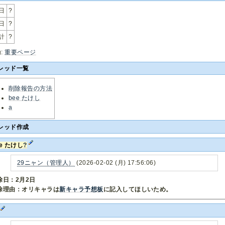
日
?
日
?
計
?
g:
重要ページ
レッド一覧
削除報告の方法
bee たけし
a
レッド作成
ee たけし
?
29ニャン（管理人）
(2026-02-02 (月) 17:56:06)
除日：2月2日
除理由：オリキャラは
新キャラ予想板
に記入してほしいため。