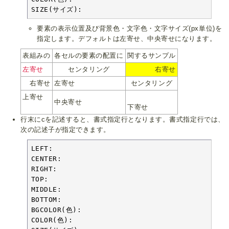
SIZE(サイズ):
要素の表示位置及び背景色・文字色・文字サイズ(px単位)を
指定します。デフォルトは左寄せ、中央寄せになります。
表組みの
各セルの要素の配置に
関するサンプル
左寄せ
センタリング
右寄せ
右寄せ
左寄せ
センタリング
上寄せ
中央寄せ
下寄せ
行末にcを記述すると、書式指定行となります。書式指定行では、
次の記述子が指定できます。
LEFT:

CENTER:

RIGHT:

TOP:

MIDDLE:

BOTTOM:

BGCOLOR(色):

COLOR(色):
