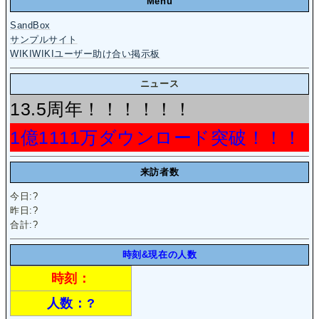
Menu
SandBox
サンプルサイト
WIKIWIKIユーザー助け合い掲示板
ニュース
13.5周年！！！！！！
1億1111万ダウンロード突破！！！
来訪者数
今日:
?
昨日:
?
合計:
?
時刻&現在の人数
時刻：
人数：
?