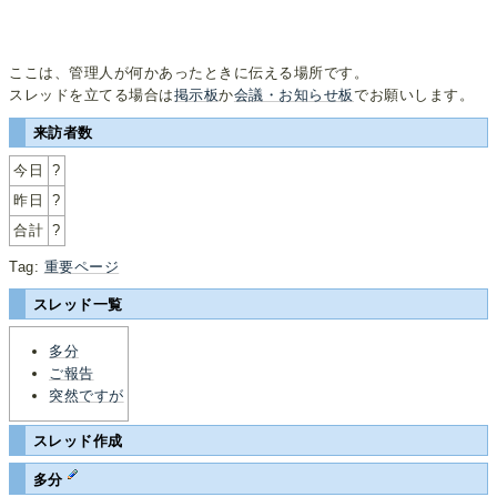
ここは、管理人が何かあったときに伝える場所です。
スレッドを立てる場合は
掲示板
か
会議・お知らせ板
でお願いします。
来訪者数
今日
?
昨日
?
合計
?
Tag:
重要ページ
スレッド一覧
多分
ご報告
突然ですが
スレッド作成
多分