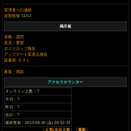
管理者への連絡
規制情報
11/11
掲示板
攻略・質問
意見・要望
ボスドロップ報告
アップデート変更点報告
提案用･テスト
募集・雑談
アクセスカウンター
オンライン人数：
?
今日：
?
昨日：
?
合計：
?
最終更新：2013-08-30 (金) 00:53:33
〔
人気
/
今日人気
〕〔
最新
〕