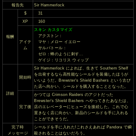
報告先
Sir Hammerlock
$
31
XP
160
スキン カスタマイズ
アクストン：
報酬
アイテ
マヤ：メロー イエロー
ム
サルバトール：
ゼロ：蜂のように刺す...
ゲイジ：リコリス ウィップ
Sir Hammerlock によれば、生きて Southern Shelf
を出発するなら高性能なシールドを装備したほうが
開始時
いいようだ。Brewster's Shield Bashers という古び
た店へ向かい、シールドを購入することとなった。
詳細
かつては Crimson Raiders のアジトだった
Brewster's Shield Bashers へやってきたあなたは、
完了後
店のエレベーターにヒューズを接続した。これで心
置きなく店に向かい、新品のシールドを手に入れる
ことができそうだ。
完了時
シールドを手に入れた!これさえあれば Pandora で瞬
メッセージ
殺されることはないだろう。