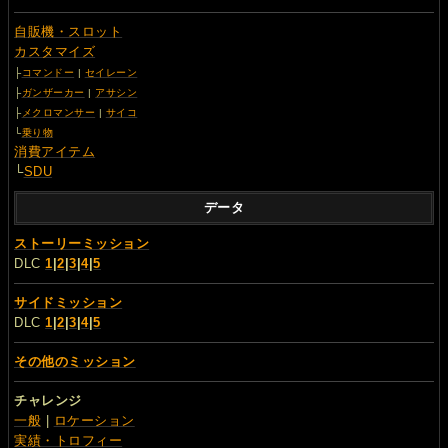
自販機・スロット
カスタマイズ
├
コマンドー
|
セイレーン
├
ガンザーカー
|
アサシン
├
メクロマンサー
|
サイコ
└
乗り物
消費アイテム
└
SDU
データ
ストーリーミッション
DLC
1
|
2
|
3
|
4
|
5
サイドミッション
DLC
1
|
2
|
3
|
4
|
5
その他のミッション
チャレンジ
一般
|
ロケーション
実績・トロフィー