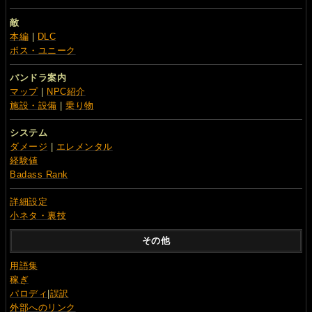
敵
本編
|
DLC
ボス・ユニーク
パンドラ案内
マップ
|
NPC紹介
施設・設備
|
乗り物
システム
ダメージ
|
エレメンタル
経験値
Badass Rank
詳細設定
小ネタ・裏技
その他
用語集
稼ぎ
パロディ
|
誤訳
外部へのリンク