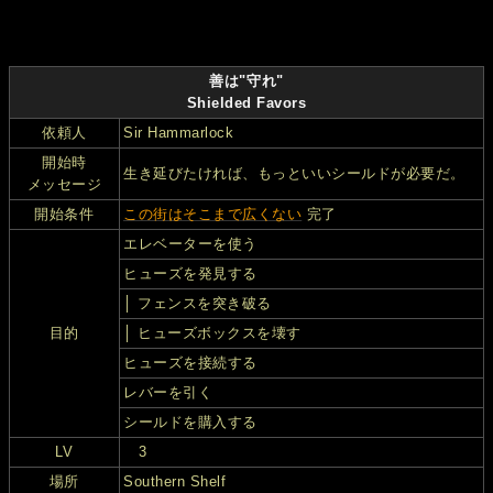
善は"守れ"
Shielded Favors
依頼人
Sir Hammarlock
開始時
生き延びたければ、もっといいシールドが必要だ。
メッセージ
開始条件
この街はそこまで広くない
完了
エレベーターを使う
ヒューズを発見する
│ フェンスを突き破る
目的
│ ヒューズボックスを壊す
ヒューズを接続する
レバーを引く
シールドを購入する
LV
3
場所
Southern Shelf