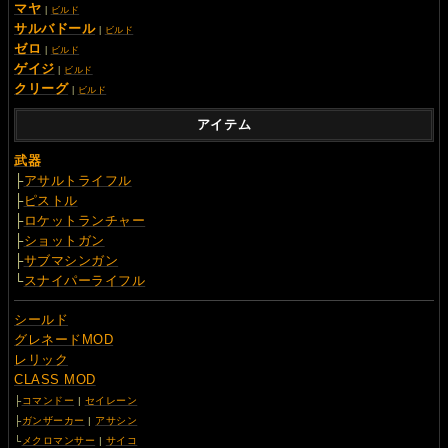
マヤ
|
ビルド
サルバドール
|
ビルド
ゼロ
|
ビルド
ゲイジ
|
ビルド
クリーグ
|
ビルド
アイテム
武器
├
アサルトライフル
├
ピストル
├
ロケットランチャー
├
ショットガン
├
サブマシンガン
└
スナイパーライフル
シールド
グレネードMOD
レリック
CLASS MOD
├
コマンドー
|
セイレーン
├
ガンザーカー
|
アサシン
└
メクロマンサー
|
サイコ