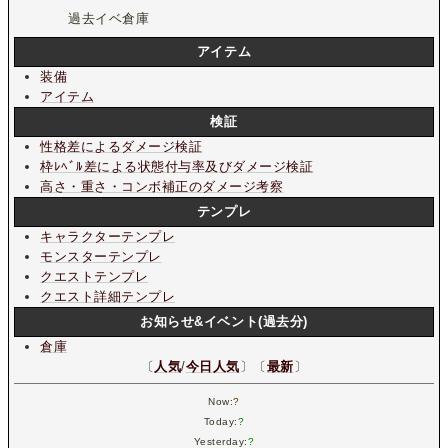
過去イベ倉庫
アイテム
装備
アイテム
検証
性格差によるダメージ検証
枠ﾚﾍﾞﾙ差による状態付与率及びダメージ検証
高さ・重さ・コンボ補正のダメージ考察
テンプレ
キャラクターテンプレ
モンスターテンプレ
クエストテンプレ
クエスト詳細テンプレ
お知らせ&イベント(過去分)
倉庫
〔
人気
/
今日人気
〕〔
最新
〕
Now:
?
Today:
?
Yesterday:
?