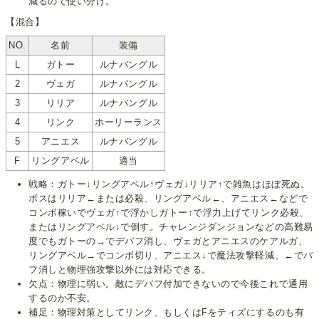
減るので使い分け。
【混合】
NO.
名前
装備
L
ガトー
ルナバングル
2
ヴェガ
ルナバングル
3
リリア
ルナバングル
4
リンク
ホーリーランス
5
アニエス
ルナバングル
F
リングアベル
適当
戦略：ガトー↓リングアベル↑ヴェガ↓リリア↑で雑魚はほぼ死ぬ。
ボスはリリア←または必殺、リングアベル←、アニエス←などで
コンボ稼いでヴェガ↑で浮かしガトー↑で浮力上げてリンク必殺、
またはリングアベル↓で倒す。チャレンジダンジョンなどの高難易
度でもガトーの→でデバフ消し、ヴェガとアニエスのケアルガ、
リングアベル→でコンボ切り、アニエス↓で魔法攻撃軽減、←でバ
フ消しと物理強攻撃以外には対応できる。
欠点：物理に弱い。敵にデバフ付加できないので今後これで通用
するのか不安。
補足：物理対策としてリンク、もしくはFをティズにするのも有