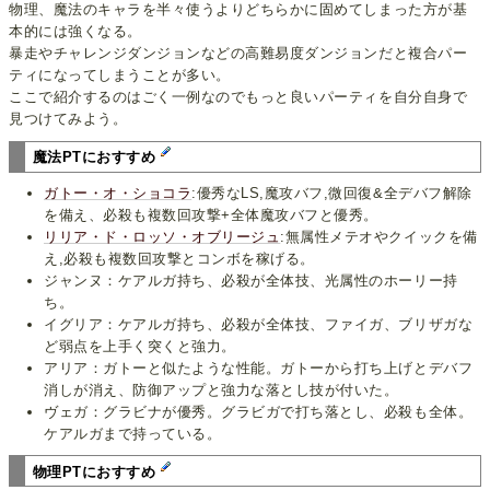
物理、魔法のキャラを半々使うよりどちらかに固めてしまった方が基
本的には強くなる。
暴走やチャレンジダンジョンなどの高難易度ダンジョンだと複合パー
ティになってしまうことが多い。
ここで紹介するのはごく一例なのでもっと良いパーティを自分自身で
見つけてみよう。
魔法PTにおすすめ
ガトー・オ・ショコラ
:優秀なLS,魔攻バフ,微回復&全デバフ解除
を備え、必殺も複数回攻撃+全体魔攻バフと優秀。
リリア・ド・ロッソ・オブリージュ
:無属性メテオやクイックを備
え,必殺も複数回攻撃とコンボを稼げる。
ジャンヌ：ケアルガ持ち、必殺が全体技、光属性のホーリー持
ち。
イグリア：ケアルガ持ち、必殺が全体技、ファイガ、ブリザガな
ど弱点を上手く突くと強力。
アリア：ガトーと似たような性能。ガトーから打ち上げとデバフ
消しが消え、防御アップと強力な落とし技が付いた。
ヴェガ：グラビナが優秀。グラビガで打ち落とし、必殺も全体。
ケアルガまで持っている。
物理PTにおすすめ