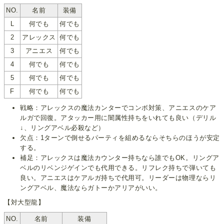
NO.
名前
装備
L
何でも
何でも
2
アレックス
何でも
3
アニエス
何でも
4
何でも
何でも
5
何でも
何でも
F
何でも
何でも
戦略：アレックスの魔法カンターでコンボ対策、アニエスのケア
ルガで回復。アタッカー用に闇属性持ちをいれても良い（デリル
↓、リングアベル必殺など）
欠点：1ターンで倒せるパーティを組めるならそちらのほうが安定
する。
補足：アレックスは魔法カウンター持ちなら誰でもOK。リングア
ベルのリベンジゲインでも代用できる。リフレク持ちで弾いても
良い。アニエスはケアルガ持ちで代用可。リーダーは物理ならリ
ングアベル、魔法ならガトーかアリアがいい。
【対大型龍】
NO.
名前
装備