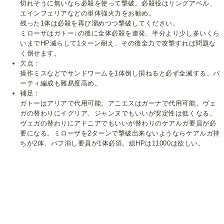
切れそうに無いなら必殺を使って撃破。必殺役はリングアベル、
エインフェリアなどの単体強火力をお勧め。
残った1体は必殺を再び溜めつつ撃破してください。
ミローザはガトー↓の後に全体必殺を連発、半分より少し多いくら
いまでHP減らして1ターン耐え、その後全力で攻撃すれば問題な
く倒せます。
欠点：
操作ミスなどでサンドワームを1体倒し損ねると必ず全滅する。パ
ーティ編成も難易度高め。
補足：
ガトーはアリアで代用可能。アニエスはガーナで代用可能。ヴェ
ガの替わりにイグリア、ジャンヌでもいいが安定性は低くなる。
ヴェガの替わりにアドニアでもいいが替わりのケアルガ要員が必
要になる。ミローザを2ターンで撃破出来ないようならケアルガ持
ちが2体、バフ消し要員が1体必須。総HPは11000は欲しい。