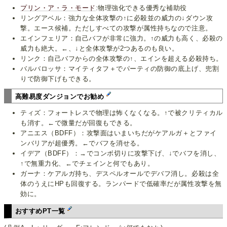
プリン・ア・ラ・モード
:物理強化できる優秀な補助役
リングアベル：強力な全体攻撃の↑に必殺並の威力の↓ダウン攻
撃。エース候補。ただしすべての攻撃が属性持ちなので注意。
エインフェリア：自己バフが非常に強力。↑の威力も高く、必殺の
威力も絶大。←、↓と全体攻撃が2つあるのも良い。
リンク：自己バフからの全体攻撃の↑、エインを超える必殺持ち。
バルバロッサ：マイティタフ＋でパーティの防御の底上げ、兜割
りで防御下げもできる。
高難易度ダンジョンでお勧め
ティズ：フォートレスで物理は怖くなくなる。↑で被クリティカル
も消す。←で微量だが回復もできる。
アニエス（BDFF）：攻撃面はいまいちだがケアルガ＋とファイ
ンバリアが超優秀。←でバフを消せる。
イデア（BDFF）：→でコンボ切りに攻撃下げ、↓でバフを消し、
↑で無重力化、←でチェインと何でもあり。
ガーナ：ケアルガ持ち、デスペルオールでデバフ消し。必殺は全
体のうえにHPも回復する。ランパードで低確率だが属性攻撃を無
効に。
おすすめPT一覧