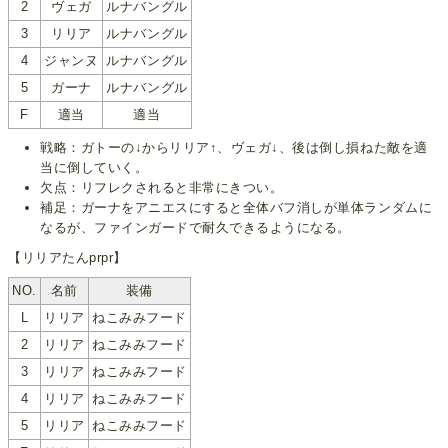
2
ヴェガ
ルナバングル
3
リリア
ルナバングル
4
ジャンヌ
ルナバングル
5
ガーナ
ルナバングル
F
適当
適当
戦略：ガトーの↓からリリア↑、ヴェガ↓、後は倒し損ねた敵を適
当に倒していく。
欠点：リフレクされると非常にきつい。
補足：ガーナをアニエスにすると全体バフ消しが単体ランダムに
なるが、ファインガードで耐久できるようになる。
【リリアたんprpr】
NO.
名前
装備
L
リリア
ねこみみフード
2
リリア
ねこみみフード
3
リリア
ねこみみフード
4
リリア
ねこみみフード
5
リリア
ねこみみフード