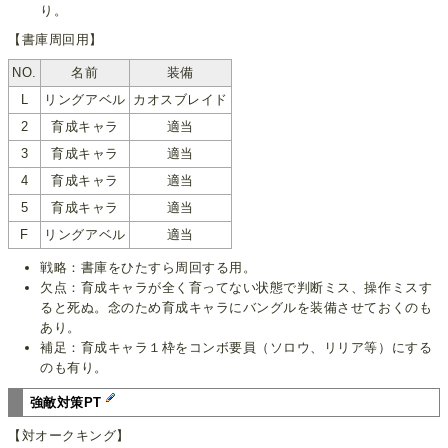
り。
【書庫周回用】
NO.
名前
装備
L
リングアベル
カオスブレイド
2
育成キャラ
適当
3
育成キャラ
適当
4
育成キャラ
適当
5
育成キャラ
適当
F
リングアベル
適当
戦略：書庫をひたすら周回する用。
欠点：育成キャラが全く育ってない状態で判断ミス、操作ミスす
ると死ぬ。念のため育成キャラにバングルを装備させておくのも
あり。
補足：育成キャラ１枠をコンボ要員（ソロウ、リリア等）にする
のも有り。
強敵対策PT
【対オークキング】