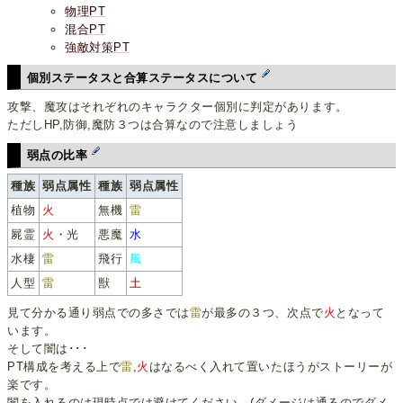
物理PT
混合PT
強敵対策PT
個別ステータスと合算ステータスについて
攻撃、魔攻はそれぞれのキャラクター個別に判定があります。
ただしHP,防御,魔防３つは合算なので注意しましょう
弱点の比率
種族
弱点属性
種族
弱点属性
植物
火
無機
雷
屍霊
火
・光
悪魔
水
水棲
雷
飛行
風
人型
雷
獣
土
見て分かる通り弱点での多さでは
雷
が最多の３つ、次点で
火
となって
います。
そして闇は･･･
PT構成を考える上で
雷
,
火
はなるべく入れて置いたほうがストーリーが
楽です。
闇を入れるのは現時点では避けてください。(ダメージは通るのでダメ