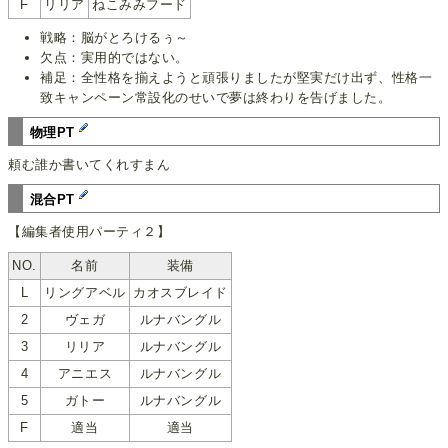
F
リリア
ねこみみフード
戦略：脳がとろけるぅ～
欠点：実用的ではない。
補足：全性格を揃えようと頑張りましたが堅実だけ出ず、性格一
致キャンペーン常設化のせいで夢は終わりを告げました。
物理PT
頼む誰か書いてくれすまん
混合PT
【編集者使用パーティ２】
NO.
名前
装備
L
リングアベル
カオスブレイド
2
ヴェガ
ルナバングル
3
リリア
ルナバングル
4
アニエス
ルナバングル
5
ガトー
ルナバングル
F
適当
適当