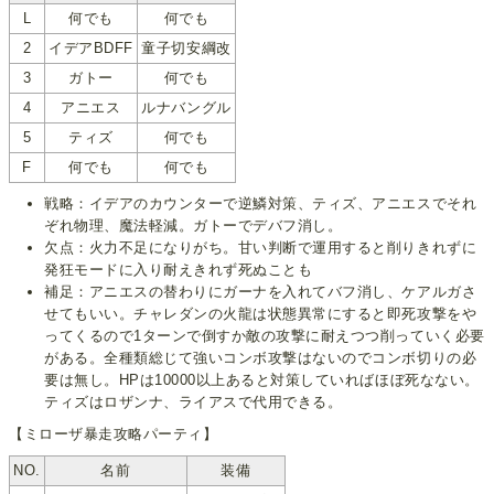
L
何でも
何でも
2
イデアBDFF
童子切安綱改
3
ガトー
何でも
4
アニエス
ルナバングル
5
ティズ
何でも
F
何でも
何でも
戦略：イデアのカウンターで逆鱗対策、ティズ、アニエスでそれ
ぞれ物理、魔法軽減。ガトーでデバフ消し。
欠点：火力不足になりがち。甘い判断で運用すると削りきれずに
発狂モードに入り耐えきれず死ぬことも
補足：アニエスの替わりにガーナを入れてバフ消し、ケアルガさ
せてもいい。チャレダンの火龍は状態異常にすると即死攻撃をや
ってくるので1ターンで倒すか敵の攻撃に耐えつつ削っていく必要
がある。全種類総じて強いコンボ攻撃はないのでコンボ切りの必
要は無し。HPは10000以上あると対策していればほぼ死なない。
ティズはロザンナ、ライアスで代用できる。
【ミローザ暴走攻略パーティ】
NO.
名前
装備