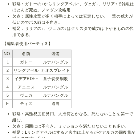
戦略：ガトーの↓からリングアベル↑、ヴェガ↓、リリア↑で雑魚は
ほとんど死ぬ。ノマダン攻略用
欠点：属性攻撃が多く相手によっては安定しない。一撃の威力が
低いのでボス戦は不向き。
補足：リリアの↑、ヴェガの↓はクリスタで威力は下がるものの代
用できる。
【編集者使用パーティ３】
NO.
名前
装備
L
ガトー
ルナバングル
2
リングアベル
カオスブレイド
3
イデアBDFF
童子切安綱改
4
アニエス
ルナバングル
5
ヴェガ
ルナバングル
F
ティズ
適当
戦略：高難易度初見用。大抵何とかなる。死なないことを第一で
組む。
欠点：周回には不向き。ミッションを満たせないことも多い。
補足：Lリングアベルにすると火力は上がるがケアルガの回復量が