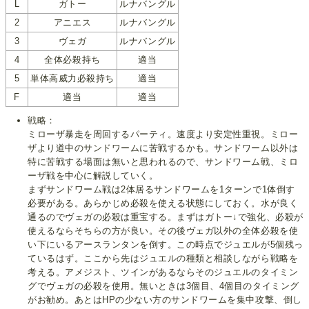
L
ガトー
ルナバングル
2
アニエス
ルナバングル
3
ヴェガ
ルナバングル
4
全体必殺持ち
適当
5
単体高威力必殺持ち
適当
F
適当
適当
戦略：
ミローザ暴走を周回するパーティ。速度より安定性重視。ミロー
ザより道中のサンドワームに苦戦するかも。サンドワーム以外は
特に苦戦する場面は無いと思われるので、サンドワーム戦、ミロ
ーザ戦を中心に解説していく。
まずサンドワーム戦は2体居るサンドワームを1ターンで1体倒す
必要がある。あらかじめ必殺を使える状態にしておく。水が良く
通るのでヴェガの必殺は重宝する。まずはガトー↓で強化、必殺が
使えるならそちらの方が良い。その後ヴェガ以外の全体必殺を使
い下にいるアースランタンを倒す。この時点でジュエルが5個残っ
ているはず。ここから先はジュエルの種類と相談しながら戦略を
考える。アメジスト、ツインがあるならそのジュエルのタイミン
グでヴェガの必殺を使用。無いときは3個目、4個目のタイミング
がお勧め。あとはHPの少ない方のサンドワームを集中攻撃、倒し