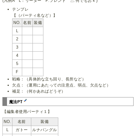
(凡例A L：リーダー F:フレンド △:何でもおｋ)
テンプレ
【（パーティ名など）】
NO.
名前
装備
L
2
3
4
5
F
戦略：（具体的な立ち回り、長所など）
欠点：（運用にあたっての注意点、弱点、欠点など）
補足：（何かあればどうぞ）
魔法PT
【編集者使用パーティ１】
NO.
名前
装備
L
ガトー
ルナバングル