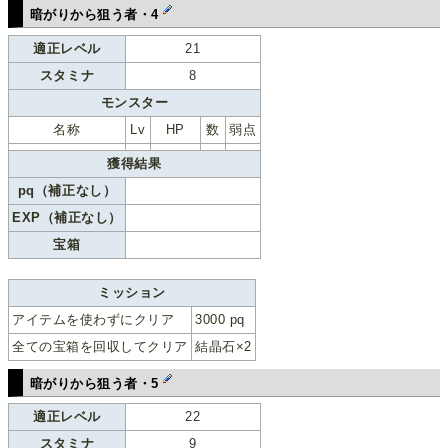
暗がりから狙う者・4
適正レベル
21
スタミナ
8
モンスター
名称
Lv
HP
数
弱点
獲得結果
pq（補正なし）
EXP（補正なし）
宝箱
ミッション
アイテムを使わずにクリア
3000 pq
全ての宝箱を回収してクリア
結晶石×2
暗がりから狙う者・5
適正レベル
22
スタミナ
9