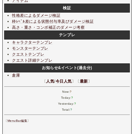
アイテム
検証
性格差によるダメージ検証
枠ﾚﾍﾞﾙ差による状態付与率及びダメージ検証
高さ・重さ・コンボ補正のダメージ考察
テンプレ
キャラクターテンプレ
モンスターテンプレ
クエストテンプレ
クエスト詳細テンプレ
お知らせ&イベント(過去分)
倉庫
〔
人気
/
今日人気
〕〔
最新
〕
Now:
?
Today:
?
Yesterday:
?
Total:
?
〔
MenuBar編集
〕