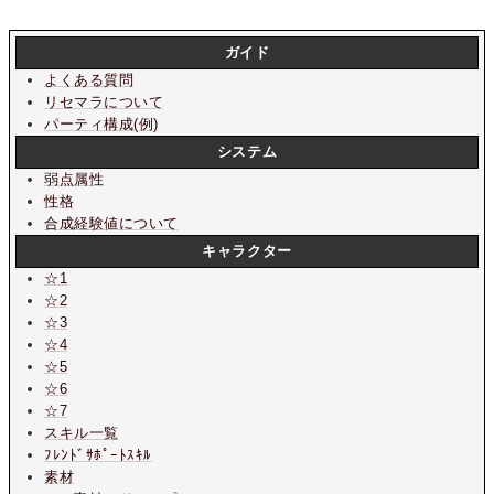
ガイド
よくある質問
リセマラについて
パーティ構成(例)
システム
弱点属性
性格
合成経験値について
キャラクター
☆1
☆2
☆3
☆4
☆5
☆6
☆7
スキル一覧
ﾌﾚﾝﾄﾞｻﾎﾟｰﾄｽｷﾙ
素材