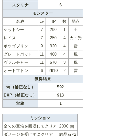
スタミナ
6
モンスター
名称
Lv
HP
数
弱点
ケットシー
7
290
1
土
レイス
7
250
4
火・光
ボウゴブリン
9
320
4
雷
グレートバット
11
460
4
風
ヴァルチャー
11
570
3
風
オートマトン
6
2910
2
雷
獲得結果
pq（補正なし）
592
EXP（補正なし）
913
宝箱
1
ミッション
全ての宝箱を回収してクリア
2000 pq
ダメージを受けずにクリア
結晶石×2