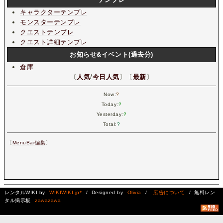
キャラクターテンプレ
モンスターテンプレ
クエストテンプレ
クエスト詳細テンプレ
お知らせ&イベント(過去分)
倉庫
〔
人気
/
今日人気
〕〔
最新
〕
Now:
?
Today:
?
Yesterday:
?
Total:
?
〔
MenuBar編集
〕
レンタルWIKI by
WIKIWIKI.jp*
/ Designed by
Olivia
/
広告について
/ 無料レン
タル掲示板
zawazawa