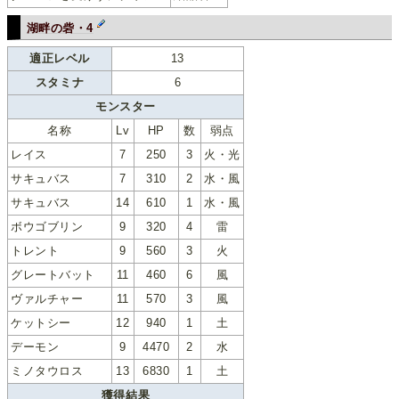
湖畔の砦・4
適正レベル
13
スタミナ
6
モンスター
名称
Lv
HP
数
弱点
レイス
7
250
3
火・光
サキュバス
7
310
2
水・風
サキュバス
14
610
1
水・風
ボウゴブリン
9
320
4
雷
トレント
9
560
3
火
グレートバット
11
460
6
風
ヴァルチャー
11
570
3
風
ケットシー
12
940
1
土
デーモン
9
4470
2
水
ミノタウロス
13
6830
1
土
獲得結果