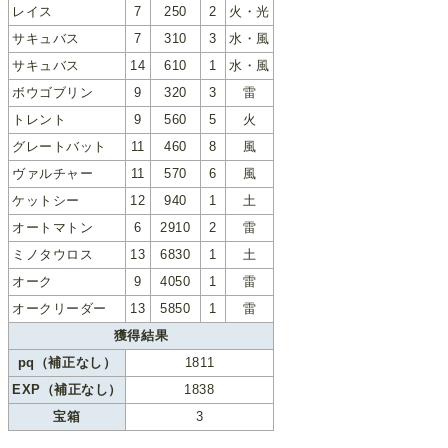
レイス
7
250
2
火・光
サキュバス
7
310
3
水・風
サキュバス
14
610
1
水・風
ボウゴブリン
9
320
3
雷
トレント
9
560
5
火
グレートバット
11
460
8
風
ヴァルチャー
11
570
6
風
ケットシー
12
940
1
土
オートマトン
6
2910
2
雷
ミノタウロス
13
6830
1
土
オーク
9
4050
1
雷
オークリーダー
13
5850
1
雷
獲得結果
pq（補正なし）
1811
EXP（補正なし）
1838
宝箱
3