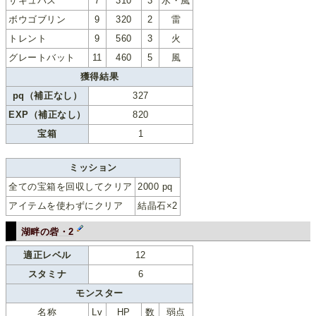
サキュバス
7
310
3
水・風
ボウゴブリン
9
320
2
雷
トレント
9
560
3
火
グレートバット
11
460
5
風
獲得結果
pq（補正なし）
327
EXP（補正なし）
820
宝箱
1
ミッション
全ての宝箱を回収してクリア
2000 pq
アイテムを使わずにクリア
結晶石×2
湖畔の砦・2
適正レベル
12
スタミナ
6
モンスター
名称
Lv
HP
数
弱点