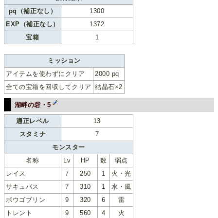
pq（補正なし）
1300
EXP（補正なし）
1372
宝箱
1
ミッション
アイテムを使わずにクリア
2000 pq
全ての宝箱を回収してクリア
結晶石×2
湖畔の砦・5
適正レベル
13
スタミナ
7
モンスター
名称
Lv
HP
数
弱点
レイス
7
250
1
火・光
サキュバス
7
310
1
水・風
ボウゴブリン
9
320
6
雷
トレント
9
560
4
火