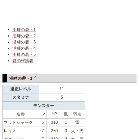
湖畔の砦・1
湖畔の砦・2
湖畔の砦・3
湖畔の砦・4
湖畔の砦・5
砦の守護者
湖畔の砦・1
適正レベル
11
スタミナ
5
モンスター
名称
Lv
HP
数
弱点
マッドシャーク
5
310
1
雷
レイス
7
250
3
火・光