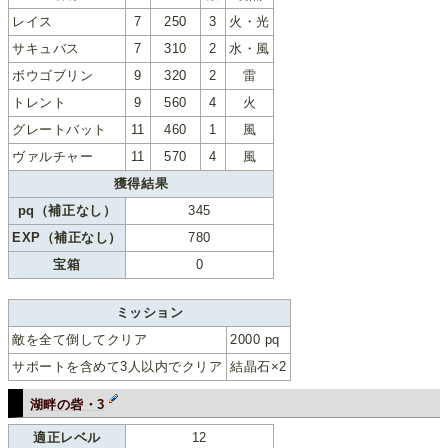
レイス
7
250
3
火・光
サキュバス
7
310
2
水・風
ボウゴブリン
9
320
2
雷
トレント
9
560
4
火
グレートバット
11
460
1
風
ヴァルチャー
11
570
4
風
獲得結果
pq（補正なし）
345
EXP（補正なし）
780
宝箱
0
ミッション
敵を全て倒してクリア
2000 pq
サポートを含めて3人以内でクリア
結晶石×2
湖畔の砦・3
適正レベル
12