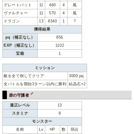
グレートバット
11
460
4
風
ヴァルチャー
11
570
4
風
ドラゴン
13
8340
1
?
獲得結果
pq（補正なし）
856
EXP（補正なし）
1102
宝箱
1
ミッション
敵を全て倒してクリア
3000 pq
全バトルを開始3ターン以内に勝利
結晶石×2
砦の守護者
適正レベル
13
スタミナ
8
モンスター
名称
Lv
HP
数
弱点