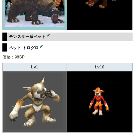
モンスター系ペット
ペット トログロ
価格：98BP
Lv1
Lv10