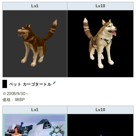
Lv1
Lv10
ペット カーゴタートル
※2008/9/30～
価格：98BP
Lv1
Lv10