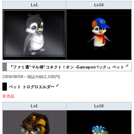
Lv1
Lv10
『ファミ通“マル得”コネクト！オン -Gamepotパック-』ペット
2008/08/08～雑誌付録(1,500円)
ペット トログロエルダー
非売品
Lv1
Lv10