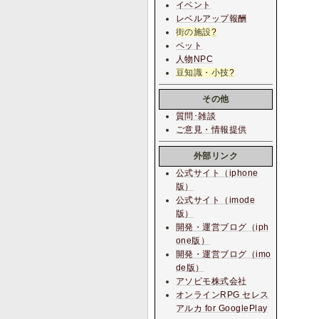
イベント
レベルアップ報酬
街の施設
?
ペット
人物NPC
豆知識・小技
?
その他
質問･雑談
ご意見・情報提供
外部リンク
公式サイト（iphone
版）
公式サイト（imode
版）
開発・運営ブログ（iph
one版）
開発・運営ブログ（imo
de版）
アソビモ株式会社
オンラインRPG セレス
アルカ for GooglePlay