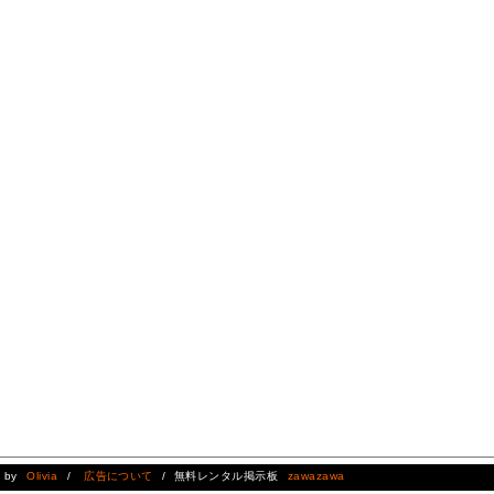
d by
Olivia
/
広告について
/ 無料レンタル掲示板
zawazawa