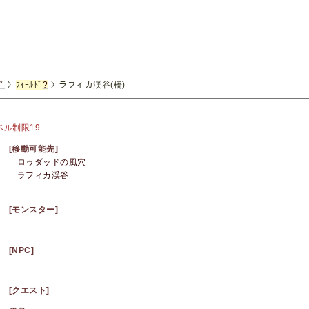
ﾌﾟ
〉
ﾌｨｰﾙﾄﾞ
?
〉ラフィカ渓谷(橋)
ベル制限19
[移動可能先]
ロゥダッドの風穴
ラフィカ渓谷
[モンスター]
[NPC]
[クエスト]