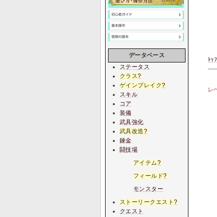
データベース
ﾄｯ
ステータス
クラス
?
ゲインブレイク
?
レ
スキル
コア
装備
武具強化
武具改造
?
錬金
闘技場
アイテム
?
フィールド
?
モンスター
ストーリークエスト
?
クエスト