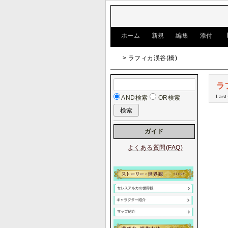
[
ホーム
|
新規
|
編集
|
添付
]
> ラフィカ渓谷(橋)
ラ
Last
AND検索
OR検索
ガイド
よくある質問(FAQ)