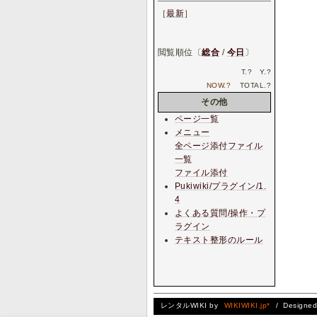
［
最新
］
閲覧順位〔
総合
/
今日
〕
T.
?
Y.
?
NOW.
?
TOTAL.
?
その他
ページ一覧
メニュー
全ページ添付ファイル
一覧
ファイル添付
Pukiwiki/プラグイン/1.
4
よくある質問/操作・プ
ラグイン
テキスト整形のルール
レンタルWIKI by
WIKIWIKI.jp*
/ Designe