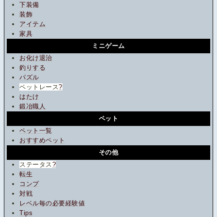
下装備
装飾
アイテム
家具
ミニゲーム
お化け退治
釣りする
パズル
ペットレース
?
はたけ
鍛冶職人
ペット
ペット一覧
おすすめペット
その他
ステータス
?
転生
コンプ
対戦
レベル毎の必要経験値
Tips