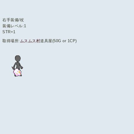
右手装備/杖
装備レベル:1
STR+1
取得場所:
ムスムス村
道具屋(50G or 1CP)