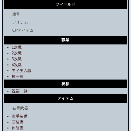
フィールド
通常
アイテム
CPアイテム
職業
1次職
2次職
3次職
4次職
アイテム職
技一覧
祝福
祝福一覧
アイテム
右手武器
左手装備
頭装備
体装備