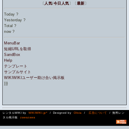
〔
人気
/
今日人気
〕〔
最新
〕
Today
?
Yesterday
?
Total
?
now
?
MenuBar
短縮URLを取得
SandBox
Help
テンプレート
サンプルサイト
WIKIWIKIユーザー助け合い掲示板
}}}
レンタルWIKI by
WIKIWIKI.jp*
/ Designed by
Olivia
/
広告について
/ 無料レン
タル掲示板
zawazawa