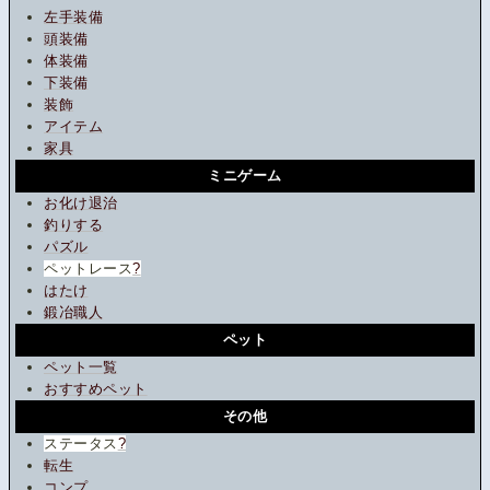
左手装備
頭装備
体装備
下装備
装飾
アイテム
家具
ミニゲーム
お化け退治
釣りする
パズル
ペットレース
?
はたけ
鍛冶職人
ペット
ペット一覧
おすすめペット
その他
ステータス
?
転生
コンプ