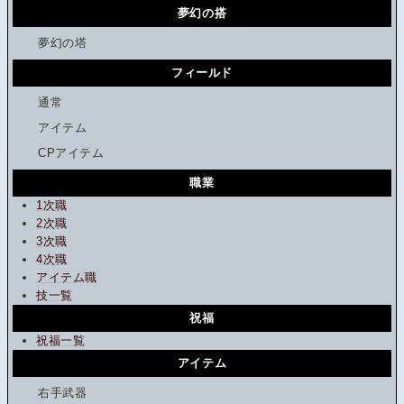
夢幻の搭
夢幻の塔
フィールド
通常
アイテム
CPアイテム
職業
1次職
2次職
3次職
4次職
アイテム職
技一覧
祝福
祝福一覧
アイテム
右手武器