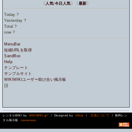
〔
人気
/
今日人気
〕〔
最新
〕
Today
?
Yesterday
?
Total
?
now
?
MenuBar
短縮URLを取得
SandBox
Help
テンプレート
サンプルサイト
WIKIWIKIユーザー助け合い掲示板
}}}
レンタルWIKI by
WIKIWIKI.jp*
/ Designed by
Olivia
/
広告について
/ 無料レン
タル掲示板
zawazawa