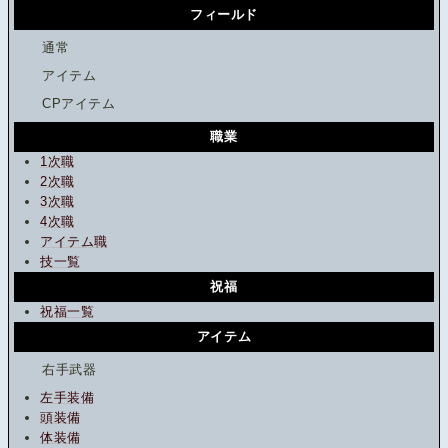
フィールド
通常
アイテム
CPアイテム
職業
1次職
2次職
3次職
4次職
アイテム職
技一覧
祝福
祝福一覧
アイテム
右手武器
左手装備
頭装備
体装備