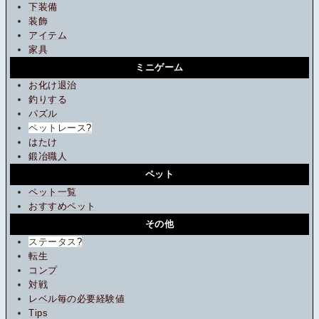
下装備
装飾
アイテム
家具
ミニゲーム
お化け退治
釣りする
パズル
ペットレース
?
はたけ
鍛冶職人
ペット
ペット一覧
おすすめペット
その他
ステータス
?
転生
コンプ
対戦
レベル毎の必要経験値
Tips