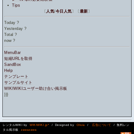
Tips
〔
人気
/
今日人気
〕〔
最新
〕
Today
?
Yesterday
?
Total
?
now
?
MenuBar
短縮URLを取得
SandBox
Help
テンプレート
サンプルサイト
WIKIWIKIユーザー助け合い掲示板
}}}
レンタルWIKI by
WIKIWIKI.jp*
/ Designed by
Olivia
/
広告について
/ 無料レン
タル掲示板
zawazawa