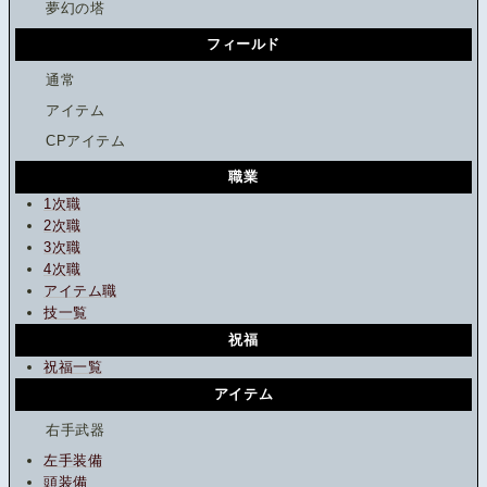
夢幻の塔
フィールド
通常
アイテム
CPアイテム
職業
1次職
2次職
3次職
4次職
アイテム職
技一覧
祝福
祝福一覧
アイテム
右手武器
左手装備
頭装備