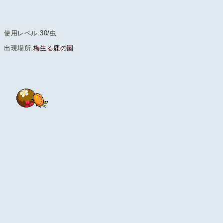
使用レベル:30/虫
出現場所:
梅生る鹿の園